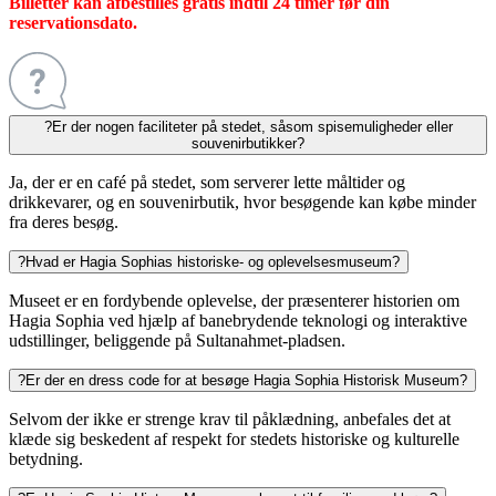
Billetter kan afbestilles gratis indtil 24 timer før din
reservationsdato.
?
Er der nogen faciliteter på stedet, såsom spisemuligheder eller
souvenirbutikker?
Ja, der er en café på stedet, som serverer lette måltider og
drikkevarer, og en souvenirbutik, hvor besøgende kan købe minder
fra deres besøg.
?
Hvad er Hagia Sophias historiske- og oplevelsesmuseum?
Museet er en fordybende oplevelse, der præsenterer historien om
Hagia Sophia ved hjælp af banebrydende teknologi og interaktive
udstillinger, beliggende på Sultanahmet-pladsen.
?
Er der en dress code for at besøge Hagia Sophia Historisk Museum?
Selvom der ikke er strenge krav til påklædning, anbefales det at
klæde sig beskedent af respekt for stedets historiske og kulturelle
betydning.