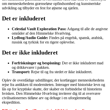
om menneskehedens grænseløse opfindsomhed og kunstneriske
udvikling og tilbyder en fest for øjnene og sjælen.
Det er inkluderet
Celestial Vault Exploration Pass:
Adgang til alle de angivne
områder af den Himmelske Hvælving.
Lydbog/Audio Guide:
Findes på engelsk, spansk, arabisk,
russisk og tyrkisk for en rigere oplevelse.
Det er ikke inkluderet
Forfriskninger og bespisning:
Der er ikke inkluderet mad
og drikkevarer i pakken.
Transport:
Rejse til og fra stedet er ikke inkluderet.
Oplev de overdådige udstillinger, der kortlægger menneskehedens
rejse fra antikken til moderniteten. Interager med historiske levn og
lås op for kryptiske skatte, der skaber en forbindelse til historiens
hvisken. Den Himmelske Hvælving inviterer dig til at overvære
civilisationernes tidløse arv og deltage i en uforglemmelig
ekspedition.