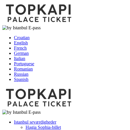
Croatian
English
French
German
Italian
Portuguese
Romanian
Russian
Spanish
Istanbul seværdigheder
Hagia Sophia-billet