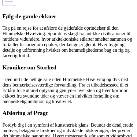
Følg de gamle ekkoer
Tag på en rejse for at afsløre de gådefulde oprindelser til den
Himmelske Hvælving. Spor dens slægt fra antikke civilisationer til
nutidens vidundere, hvor arkitektoniske stilarter smelter sammen og
fortæller historier om epoker, der længe er glemt. Hver bygning,
detalje og udformning hvisker om hemmelighederne bag en rig og
farverig fortid.
Krøniker om Storhed
Træd ind i de hellige sale i den Himmelske Hvælving og dyk ned i
dens bemærkelsesværdige forvandling. Fra et tilbedelsessted til et
fyrtårn for kulturel oplysning genlyder hver sten og hver korridor
ekkoet fra svundne tider og væver en indviklet fortælling om
menneskelig ambition og kreativitet.
Afsløring af Pragt
Fordyb dig i en symfoni af kunstnerisk glans. Beundr de detaljerede
motiver, betagende freskoer og indviklede udskæringer, der pryder
det himmelske panorama. Hvert mesterværk står som et vidnesbyrd