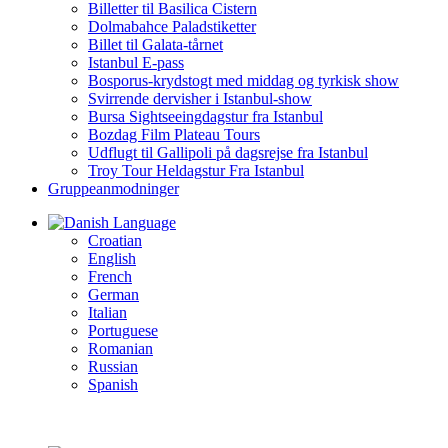
Billetter til Basilica Cistern
Dolmabahce Paladstiketter
Billet til Galata-tårnet
Istanbul E-pass
Bosporus-krydstogt med middag og tyrkisk show
Svirrende dervisher i Istanbul-show
Bursa Sightseeingdagstur fra Istanbul
Bozdag Film Plateau Tours
Udflugt til Gallipoli på dagsrejse fra Istanbul
Troy Tour Heldagstur Fra Istanbul
Gruppeanmodninger
Language
Croatian
English
French
German
Italian
Portuguese
Romanian
Russian
Spanish