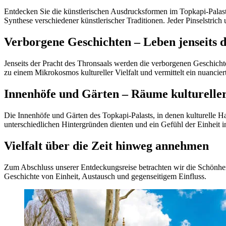
Entdecken Sie die künstlerischen Ausdrucksformen im Topkapi-Palast a
Synthese verschiedener künstlerischer Traditionen. Jeder Pinselstrich
Verborgene Geschichten – Leben jenseits 
Jenseits der Pracht des Thronsaals werden die verborgenen Geschich
zu einem Mikrokosmos kultureller Vielfalt und vermittelt ein nuancie
Innenhöfe und Gärten – Räume kulturell
Die Innenhöfe und Gärten des Topkapi-Palasts, in denen kulturelle H
unterschiedlichen Hintergründen dienten und ein Gefühl der Einheit inm
Vielfalt über die Zeit hinweg annehmen
Zum Abschluss unserer Entdeckungsreise betrachten wir die Schönheit 
Geschichte von Einheit, Austausch und gegenseitigem Einfluss.