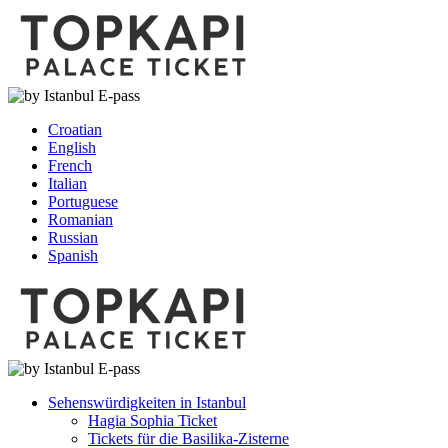
Croatian
English
French
Italian
Portuguese
Romanian
Russian
Spanish
Sehenswürdigkeiten in Istanbul
Hagia Sophia Ticket
Tickets für die Basilika-Zisterne