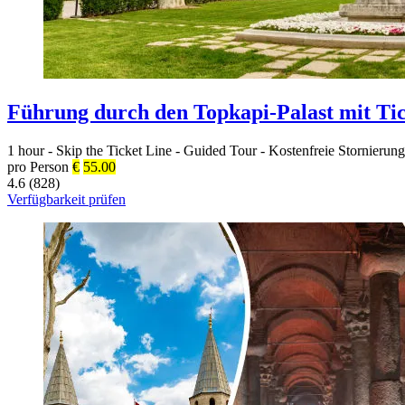
Führung durch den Topkapi-Palast mit Ti
1 hour
-
Skip the Ticket Line
-
Guided Tour
-
Kostenfreie Stornierung
pro Person
€
55.00
4.6 (828)
Verfügbarkeit prüfen