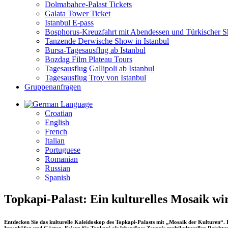
Dolmabahce-Palast Tickets
Galata Tower Ticket
Istanbul E-pass
Bosphorus-Kreuzfahrt mit Abendessen und Türkischer 
Tanzende Derwische Show in Istanbul
Bursa-Tagesausflug ab Istanbul
Bozdag Film Plateau Tours
Tagesausflug Gallipoli ab Istanbul
Tagesausflug Troy von Istanbul
Gruppenanfragen
Language
Croatian
English
French
Italian
Portuguese
Romanian
Russian
Spanish
Topkapi-Palast: Ein kulturelles Mosaik wir
Entdecken Sie das kulturelle Kaleidoskop des Topkapi-Palasts mit „Mosaik der Kulturen“. E
Innenhöfen und Gärten. Feiern Sie Topkapi als lebendiges Zeugnis multikulturellen Reichtu