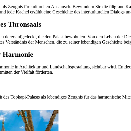
ls Zeugnis für kulturellen Austausch. Bewundern Sie die filigrane Kall
 und jede Kachel erzählt eine Geschichte des interkulturellen Dialogs 
des Thronsaals
ten derer aufgedeckt, die den Palast bewohnten. Von den Leben der Die
rtes Verständnis der Menschen, die zu seiner lebendigen Geschichte bei
er Harmonie
armonie in Architektur und Landschaftsgestaltung sichtbar wird. Entdec
itten der Vielfalt förderten.
des Topkapi-Palasts als lebendiges Zeugnis für das harmonische Miteina