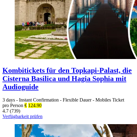
Kombitickets für den Topkapi-Palast, die
Cisterna Basilica und Hagia Sophia mit
Audioguide
3 days
-
Instant Confirmation
-
Flexible Dauer
-
Mobiles Ticket
pro Person
€
124.90
4.7 (739)
Verfügbarkeit prüfen