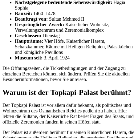
Nächstgelegene bedeutende Sehenswürdigkeit:
Hagia
Sophia
Bauzeit:
1460–1478
Beauftragt von:
Sultan Mehmed II
Ursprünglicher Zweck:
Kaiserlicher Wohnsitz,
Verwaltungszentrum und Zeremonialkomplex
Geschlossen:
Dienstag
Haupträume:
Vier Höfe, Kaiserlicher Harem,
Schatzkammer, Räume mit Heiligen Reliquien, Palastküchen
und königliche Pavillons
Museum seit:
3. April 1924
Die Öffnungszeiten, die Ticketbedingungen und der Zugang zu
einzelnen Bereichen können sich ändern. Prüfen Sie die aktuellen
Besucherinformationen, bevor Sie anreisen.
Warum ist der Topkapi-Palast berühmt?
Der Topkapi-Palast ist vor allem dafür bekannt, als politisches und
Wohnzentrum des Osmanischen Reiches gedient zu haben. Hier
lebten die Sultane, der Kaiserliche Rat beriet Fragen des Staats, und
offizielle Zeremonien fanden in seinen Höfen statt.
Der Palast ist außerdem berühmt für seinen Kaiserlichen Harem, die
Schatzkammer, die Heiligen Reliquien, die verzierten Pavillons und