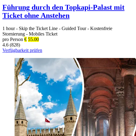
Führung durch den Topkapi-Palast mit
Ticket ohne Anstehen
1 hour
-
Skip the Ticket Line
-
Guided Tour
-
Kostenfreie
Stornierung
-
Mobiles Ticket
pro Person
€
55.00
4.6 (828)
Verfügbarkeit prüfen