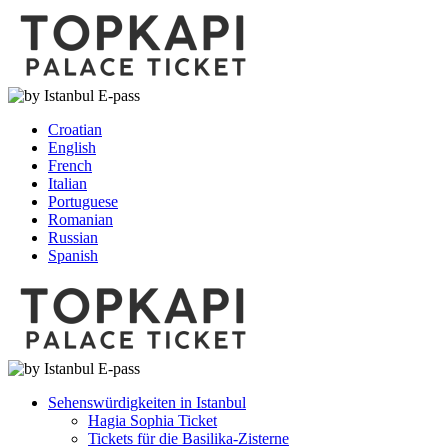
Croatian
English
French
Italian
Portuguese
Romanian
Russian
Spanish
Sehenswürdigkeiten in Istanbul
Hagia Sophia Ticket
Tickets für die Basilika-Zisterne