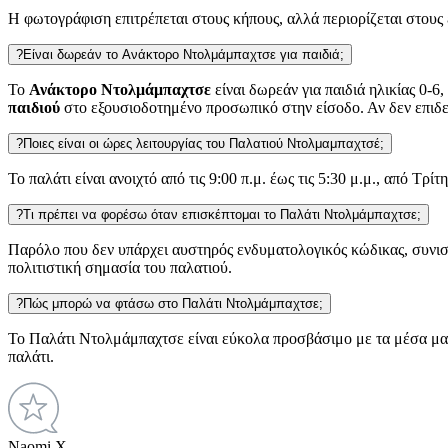
Η φωτογράφιση επιτρέπεται στους κήπους, αλλά περιορίζεται στους
?
Είναι δωρεάν το Ανάκτορο Ντολμάμπαχτσε για παιδιά;
Το
Ανάκτορο Ντολμάμπαχτσε
είναι δωρεάν για παιδιά ηλικίας 0-6,
παιδιού
στο εξουσιοδοτημένο προσωπικό στην είσοδο. Αν δεν επιδειχ
?
Ποιες είναι οι ώρες λειτουργίας του Παλατιού Ντολμαμπαχτσέ;
Το παλάτι είναι ανοιχτό από τις 9:00 π.μ. έως τις 5:30 μ.μ., από Τ
?
Τι πρέπει να φορέσω όταν επισκέπτομαι το Παλάτι Ντολμάμπαχτσε;
Παρόλο που δεν υπάρχει αυστηρός ενδυματολογικός κώδικας, συνιστ
πολιτιστική σημασία του παλατιού.
?
Πώς μπορώ να φτάσω στο Παλάτι Ντολμάμπαχτσε;
Το Παλάτι Ντολμάμπαχτσε είναι εύκολα προσβάσιμο με τα μέσα μαζι
παλάτι.
Naomi X.