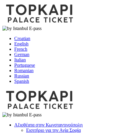
Croatian
English
French
German
Italian
Portuguese
Romanian
Russian
Spanish
Αξιοθέατα στην Κωνσταντινούπολη
Εισιτήριο για την Αγία Σοφία