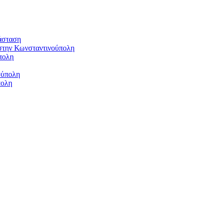
άσταση
στην Κωνσταντινούπολη
πολη
ούπολη
πολη