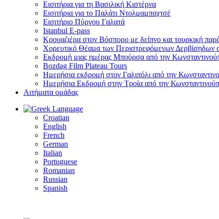
Εισιτήρια για τη Βασιλική Κιστέρνα
Εισιτήρια για το Παλάτι Ντολμαμπαχτσέ
Εισιτήριο Πύργου Γαλατά
Istanbul E-pass
Κρουαζιέρα στον Βόσπορο με δείπνο και τουρκική παρ
Χορευτικό Θέαμα των Περιστρεφόμενων Δερβίσηδων 
Εκδρομή μιας ημέρας Μπούρσα από την Κωνσταντινού
Bozdag Film Plateau Tours
Ημερήσια εκδρομή στον Γαλιπόλι από την Κωνσταντιν
Ημερήσια Εκδρομή στην Τροία από την Κωνσταντινού
Αιτήματα ομάδας
Language
Croatian
English
French
German
Italian
Portuguese
Romanian
Russian
Spanish