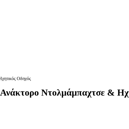
Ηχητικός Οδηγός
το Ανάκτορο Ντολμάμπαχτσε & Η