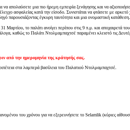
α να απολαύσετε μια πιο ήρεμη εμπειρία ξενάγησης και να αξιοποιήσ
 έλεγχο ασφαλείας κατά την είσοδο. Συνιστάται να φτάσετε με αρκετό
ηγό παρουσιάζοντας έγκυρη ταυτότητα και μια ονομαστική κατάθεση. Ε
1 Μαρτίου, το παλάτι ανοίγει περίπου στις 9 π.μ. και αποχαιρετά του
λογα, καθώς το Παλάτι Ντολμαμπαχτσέ παραμένει κλειστό τις Δευτέ
ριν από την ημερομηνία της κράτησής σας.
περιπέτεια στα λαμπερά βασίλεια του Παλατιού Ντολμαμπαχτσέ.
ομένου του χρόνου για να εξερευνήσετε το Selamlik (κύριες αίθουσε