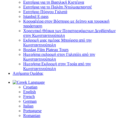
Εισιτήρια για τη Βασιλική Κιστέρνα
Εισιτήρια για το Παλάτι Ντολμαμπαχτσέ
Εισιτήριο Πύργου Γαλατά
Istanbul E-pass
Κρουαζιέρα στον Βόσπορο με δείπνο και τουρκική
παράσταση
Χορευτικό Θέαμα των Περιστρεφόμενων Δερβίσηδων
στην Κωνσταντινούπολη
Εκδρομή μιας ημέρας Μπούρσα από την
Κωνσταντινούπολη
Bozdag Film Plateau Tours
Ημερήσια εκδρομή στον Γαλιπόλι από την
Κωνσταντινούπολη
Ημερήσια Εκδρομή στην Τροία από την
Κωνσταντινούπολη
Αιτήματα Ομάδας
Language
Croatian
English
French
German
Italian
Portuguese
Romanian