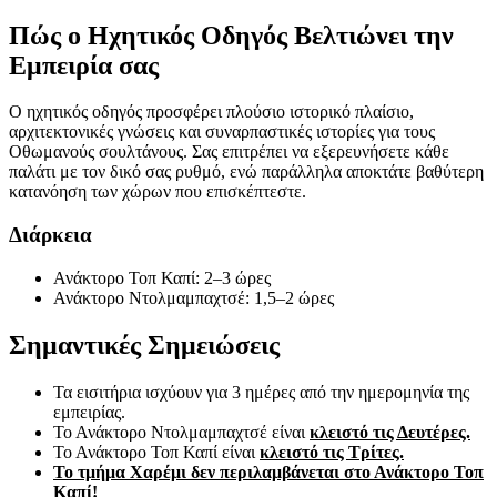
Πώς ο Ηχητικός Οδηγός Βελτιώνει την
Εμπειρία σας
Ο ηχητικός οδηγός προσφέρει πλούσιο ιστορικό πλαίσιο,
αρχιτεκτονικές γνώσεις και συναρπαστικές ιστορίες για τους
Οθωμανούς σουλτάνους. Σας επιτρέπει να εξερευνήσετε κάθε
παλάτι με τον δικό σας ρυθμό, ενώ παράλληλα αποκτάτε βαθύτερη
κατανόηση των χώρων που επισκέπτεστε.
Διάρκεια
Ανάκτορο Τοπ Καπί: 2–3 ώρες
Ανάκτορο Ντολμαμπαχτσέ: 1,5–2 ώρες
Σημαντικές Σημειώσεις
Τα εισιτήρια ισχύουν για 3 ημέρες από την ημερομηνία της
εμπειρίας.
Το Ανάκτορο Ντολμαμπαχτσέ είναι
κλειστό τις Δευτέρες.
Το Ανάκτορο Τοπ Καπί είναι
κλειστό τις Τρίτες.
Το τμήμα Χαρέμι δεν περιλαμβάνεται στο Ανάκτορο Τοπ
Καπί!