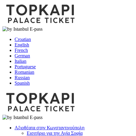
Croatian
English
French
German
Italian
Portuguese
Romanian
Russian
Spanish
Αξιοθέατα στην Κωνσταντινούπολη
Εισιτήριο για την Αγία Σοφία