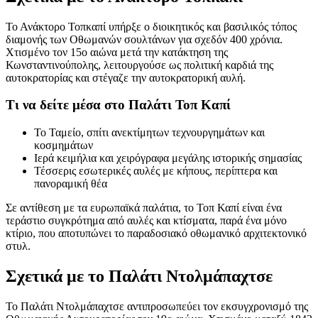
Το Ανάκτορο Τοπκαπί υπήρξε ο διοικητικός και βασιλικός τόπος
διαμονής των Οθωμανών σουλτάνων για σχεδόν 400 χρόνια.
Χτισμένο τον 15ο αιώνα μετά την κατάκτηση της
Κωνσταντινούπολης, λειτουργούσε ως πολιτική καρδιά της
αυτοκρατορίας και στέγαζε την αυτοκρατορική αυλή.
Τι να δείτε μέσα στο Παλάτι Τοπ Καπί
Το Ταμείο, σπίτι ανεκτίμητων τεχνουργημάτων και
κοσμημάτων
Ιερά κειμήλια και χειρόγραφα μεγάλης ιστορικής σημασίας
Τέσσερις εσωτερικές αυλές με κήπους, περίπτερα και
πανοραμική θέα
Σε αντίθεση με τα ευρωπαϊκά παλάτια, το Τοπ Καπί είναι ένα
τεράστιο συγκρότημα από αυλές και κτίσματα, παρά ένα μόνο
κτίριο, που αποτυπώνει το παραδοσιακό οθωμανικό αρχιτεκτονικό
στυλ.
Σχετικά με το Παλάτι Ντολμάπαχτσε
Το Παλάτι Ντολμάπαχτσε αντιπροσωπεύει τον εκσυγχρονισμό της