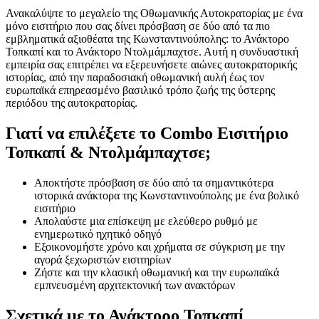
Ανακαλύψτε το μεγαλείο της Οθωμανικής Αυτοκρατορίας με ένα
μόνο εισιτήριο που σας δίνει πρόσβαση σε δύο από τα πιο
εμβληματικά αξιοθέατα της Κωνσταντινούπολης: το Ανάκτορο
Τοπκαπί και το Ανάκτορο Ντολμάμπαχτσε. Αυτή η συνδυαστική
εμπειρία σας επιτρέπει να εξερευνήσετε αιώνες αυτοκρατορικής
ιστορίας, από την παραδοσιακή οθωμανική αυλή έως τον
ευρωπαϊκά επηρεασμένο βασιλικό τρόπο ζωής της ύστερης
περιόδου της αυτοκρατορίας.
Γιατί να επιλέξετε το Combo Εισιτήριο
Τοπκαπί & Ντολμάμπαχτσε;
Αποκτήστε πρόσβαση σε δύο από τα σημαντικότερα
ιστορικά ανάκτορα της Κωνσταντινούπολης με ένα βολικό
εισιτήριο
Απολαύστε μια επίσκεψη με ελεύθερο ρυθμό με
ενημερωτικό ηχητικό οδηγό
Εξοικονομήστε χρόνο και χρήματα σε σύγκριση με την
αγορά ξεχωριστών εισιτηρίων
Ζήστε και την κλασική οθωμανική και την ευρωπαϊκά
εμπνευσμένη αρχιτεκτονική των ανακτόρων
Σχετικά με το Ανάκτορο Τοπκαπί