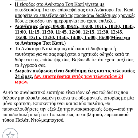
Η είσοδος στο Ανάκτορο Τοπ Καπί γίνεται με
οικοδεσπότη.
Για την επίσκεψή σας στο Ανάκτορο Τοπ Καπί,
μπορείτε να επιλέξετε από τις παρακάτω διαθέσιμες χρονικές
θέσεις εισόδου την ημερομηνία που έχετε επιλέξει.
Διαθέσιμες ώρες: 09:30, 09:45, 10:00, 10:15, 10:30, 10:45,
11:00, 11:15, 11:30, 11:45, 12:00, 12:15, 12:30, 12:45,
13:00, 13:15, 13:30, 13:45, 14:00, 15:00, 16:00(Μόνο για
το Ανάκτορο Τοπ Καπί.)
Το Ανάκτορο Ντολμαμπαχτσέ απαιτεί διαβατήριο ή
ταυτότητα για να σας παρέχεται ο ηχητικός οδηγός κατά τη
διάρκεια της επίσκεψής σας. Βεβαιωθείτε ότι έχετε μαζί σας
τα έγγραφά σας.
Δωρεάν ακύρωση είναι διαθέσιμη έως και τις τελευταίες
24 ώρες.
Δεν επιστρέφεται εντός των τελευταίων 24
ωρών.
Αυτό το συνδυαστικό εισιτήριο είναι ιδανικό για ταξιδιώτες που
θέλουν μια ολοκληρωμένη εικόνα της οθωμανικής ιστορίας με μία
μόνο κράτηση. Επισκεπτόμενοι και τα δύο παλάτια, θα
παρακολουθήσετε την εξέλιξη της αυτοκρατορικής ζωής—από την
παραδοσιακή αυλή του Τοπκαπί έως το επιβλητικό, ευρωπαϊκού
τύπου Παλάτι Ντολμαμπαχτσέ.