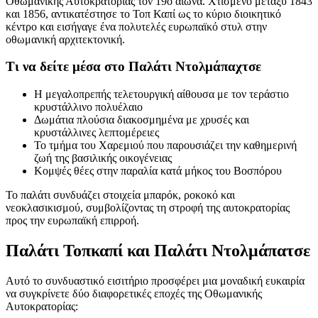
Οθωμανικής Αυτοκρατορίας τον 19ο αιώνα. Χτισμένο μεταξύ 1843
και 1856, αντικατέστησε το Τοπ Καπί ως το κύριο διοικητικό
κέντρο και εισήγαγε ένα πολυτελές ευρωπαϊκό στυλ στην
οθωμανική αρχιτεκτονική.
Τι να δείτε μέσα στο Παλάτι Ντολμάπαχτσε
Η μεγαλοπρεπής τελετουργική αίθουσα με τον τεράστιο
κρυστάλλινο πολυέλαιο
Δωμάτια πλούσια διακοσμημένα με χρυσές και
κρυστάλλινες λεπτομέρειες
Το τμήμα του Χαρεμιού που παρουσιάζει την καθημερινή
ζωή της βασιλικής οικογένειας
Κομψές θέες στην παραλία κατά μήκος του Βοσπόρου
Το παλάτι συνδυάζει στοιχεία μπαρόκ, ροκοκό και
νεοκλασικισμού, συμβολίζοντας τη στροφή της αυτοκρατορίας
προς την ευρωπαϊκή επιρροή.
Παλάτι Τοπκαπί και Παλάτι Ντολμάπατσε
Αυτό το συνδυαστικό εισιτήριο προσφέρει μια μοναδική ευκαιρία
να συγκρίνετε δύο διαφορετικές εποχές της Οθωμανικής
Αυτοκρατορίας: