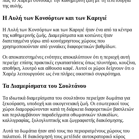
πώς το Χαρέμι συνδύαζε την καθημερινή ζωή με τη τελετουργία
της αυλής.
Η Αυλή των Κονσόρτων και των Καριγιέ
Η Αυλή των Κονσόρτων και των Καριγιέ ήταν ένα από τα κέντρα
της καθημερινής ζωής. Διαμερίσματα και κοιτώνες ήταν
διατεταγμένα γύρω από κοινόχρηστους χώρους που
χρησιμοποιούνταν από γυναίκες διαφορετικών βαθμίδων.
Οι αποκατεστημένες ενότητες αποκαλύπτουν ότι η περιοχή αυτή
περιείχε επίσης πρακτικές εγκαταστάσεις όπως πλυντήριο, κουζίνα,
αποθήκη, λουτρό και αίθουσα καφέ. Αυτοί οι χώροι δείχνουν ότι ο
Χαρέμ λειτουργούσε ως ένα πλήρες οικιστικό συγκρότημα.
Τα Διαμερίσματα του Σουλτάνου
Τα ιδιωτικά διαμερίσματα του σουλτάνου περιείχαν δωμάτια για
ξεκούραση, υποδοχή και οικογενειακή ζωή. Οι εσωτερικοί τους
χώροι διαμορφώνονταν κατά τη διάρκεια διαφορετικών βασιλειών
και περιλαμβάνουν παραδείγματα οθωμανικών πλακιδίων,
καλλιγραφίας, ξυλογλυπτικής και ζωγραφιστής διακόσμησης.
Αυτά τα δωμάτια ήταν από τους πιο περιορισμένους χώρους του
παλατιού. Η διακόσμησή τους μετέδιδε αυτοκρατορικό κύρος