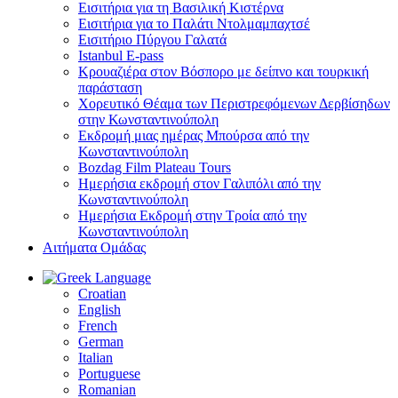
Εισιτήρια για τη Βασιλική Κιστέρνα
Εισιτήρια για το Παλάτι Ντολμαμπαχτσέ
Εισιτήριο Πύργου Γαλατά
Istanbul E-pass
Κρουαζιέρα στον Βόσπορο με δείπνο και τουρκική
παράσταση
Χορευτικό Θέαμα των Περιστρεφόμενων Δερβίσηδων
στην Κωνσταντινούπολη
Εκδρομή μιας ημέρας Μπούρσα από την
Κωνσταντινούπολη
Bozdag Film Plateau Tours
Ημερήσια εκδρομή στον Γαλιπόλι από την
Κωνσταντινούπολη
Ημερήσια Εκδρομή στην Τροία από την
Κωνσταντινούπολη
Αιτήματα Ομάδας
Language
Croatian
English
French
German
Italian
Portuguese
Romanian