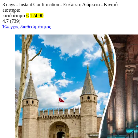
3 days
-
Instant Confirmation
-
Ευέλικτη Διάρκεια
-
Κινητό
εισιτήριο
κατά άτομο
€
124.90
4.7 (739)
Έλεγχος διαθεσιμότητας