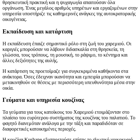
θρησκευτική πρακτική και η ψυχαγωγία απαιτούσαν όλα
οργάνωση. Ένας μεγάλος αριθμός υπηρέτων και εργαζομένων στην
υπηρεσία υποστήριζε τις καθημερινές ανάγκες της αυτοκρατορικής
οικογένειας.
Εκπαίδευση και κατάρτιση
Η εκπαίδευση έπαιζε σημαντικό ρόλο στη ζωή του χαρεμιού. Οι
καριγιές μπορούσαν να λάβουν διδασκαλία στη θρησκεία, τη
γλώσσα, τους τρόπους, τη μουσική, το ράψιμο, το κέντημα και
άλλες δεξιότητες της αυλής.
Η κατάρτιση τις προετοίμαζε για συγκεκριμένα καθήκοντα στα
ανάκτορα. Όσες έδειχναν ικανότητα και εμπειρία μπορούσαν να
μετακινηθούν σε θέσεις με περισσότερη υπευθυνότητα μέσα στην
οικία.
Γεύματα και υπηρεσία κουζίνας
Τα γεύματα για τους κατοίκους του Χαρεμιού ετοιμάζονταν στο
πλαίσιο του ευρύτερου συστήματος της κουζίνας του παλατιού. Το
φαγητό διανεμόταν ανάλογα με την τάξη και παραδιδόταν σε
διαφορετικές κατοικημένες περιοχές.
Η κουζίνα Kuşhane εξυπηρετούσε επίσης το ιδιωτικό νοικοκυριό