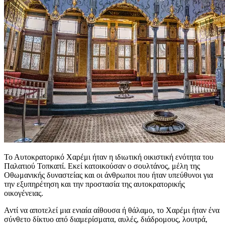
Το Αυτοκρατορικό Χαρέμι ήταν η ιδιωτική οικιστική ενότητα του
Παλατιού Τοπκαπί. Εκεί κατοικούσαν ο σουλτάνος, μέλη της
Οθωμανικής δυναστείας και οι άνθρωποι που ήταν υπεύθυνοι για
την εξυπηρέτηση και την προστασία της αυτοκρατορικής
οικογένειας.
Αντί να αποτελεί μια ενιαία αίθουσα ή θάλαμο, το Χαρέμι ήταν ένα
σύνθετο δίκτυο από διαμερίσματα, αυλές, διάδρομους, λουτρά,