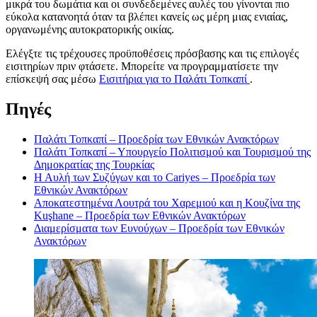
μικρά του δωμάτια και οι συνδεδεμένες αυλές του γίνονται πιο
εύκολα κατανοητά όταν τα βλέπει κανείς ως μέρη μιας ενιαίας,
οργανωμένης αυτοκρατορικής οικίας.
Ελέγξτε τις τρέχουσες προϋποθέσεις πρόσβασης και τις επιλογές
εισιτηρίων πριν φτάσετε. Μπορείτε να προγραμματίσετε την
επίσκεψή σας μέσω
Εισιτήρια για το Παλάτι Τοπκαπί
.
Πηγές
Παλάτι Τοπκαπί – Προεδρία των Εθνικών Ανακτόρων
Παλάτι Τοπκαπί – Υπουργείο Πολιτισμού και Τουρισμού της
Δημοκρατίας της Τουρκίας
Η Αυλή των Συζύγων και το Cariyes – Προεδρία των
Εθνικών Ανακτόρων
Αποκατεστημένα Λουτρά του Χαρεμιού και η Κουζίνα της
Kuşhane – Προεδρία των Εθνικών Ανακτόρων
Διαμερίσματα των Ευνούχων – Προεδρία των Εθνικών
Ανακτόρων