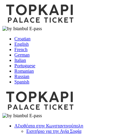
Croatian
English
French
German
Italian
Portuguese
Romanian
Russian
Spanish
Αξιοθέατα στην Κωνσταντινούπολη
Εισιτήριο για την Αγία Σοφία