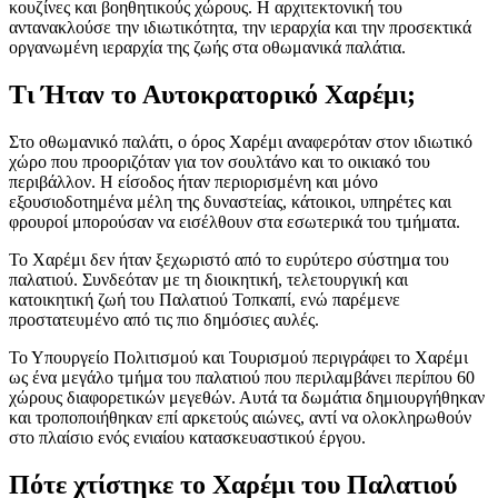
κουζίνες και βοηθητικούς χώρους. Η αρχιτεκτονική του
αντανακλούσε την ιδιωτικότητα, την ιεραρχία και την προσεκτικά
οργανωμένη ιεραρχία της ζωής στα οθωμανικά παλάτια.
Τι Ήταν το Αυτοκρατορικό Χαρέμι;
Στο οθωμανικό παλάτι, ο όρος Χαρέμι αναφερόταν στον ιδιωτικό
χώρο που προοριζόταν για τον σουλτάνο και το οικιακό του
περιβάλλον. Η είσοδος ήταν περιορισμένη και μόνο
εξουσιοδοτημένα μέλη της δυναστείας, κάτοικοι, υπηρέτες και
φρουροί μπορούσαν να εισέλθουν στα εσωτερικά του τμήματα.
Το Χαρέμι δεν ήταν ξεχωριστό από το ευρύτερο σύστημα του
παλατιού. Συνδεόταν με τη διοικητική, τελετουργική και
κατοικητική ζωή του Παλατιού Τοπκαπί, ενώ παρέμενε
προστατευμένο από τις πιο δημόσιες αυλές.
Το Υπουργείο Πολιτισμού και Τουρισμού περιγράφει το Χαρέμι
ως ένα μεγάλο τμήμα του παλατιού που περιλαμβάνει περίπου 60
χώρους διαφορετικών μεγεθών. Αυτά τα δωμάτια δημιουργήθηκαν
και τροποποιήθηκαν επί αρκετούς αιώνες, αντί να ολοκληρωθούν
στο πλαίσιο ενός ενιαίου κατασκευαστικού έργου.
Πότε χτίστηκε το Χαρέμι του Παλατιού