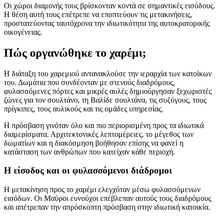
Οι χώροι διαμονής τους βρίσκονταν κοντά σε σημαντικές εισόδους.
Η θέση αυτή τους επέτρεπε να εποπτεύουν τις μετακινήσεις,
προστατεύοντας ταυτόχρονα την ιδιωτικότητα της αυτοκρατορικής
οικογένειας.
Πώς οργανώθηκε το χαρέμι;
Η διάταξη του χαρεμιού αντανακλούσε την ιεραρχία των κατοίκων
του. Δωμάτια που συνδέονταν με στενούς διαδρόμους,
φυλασσόμενες πόρτες και μικρές αυλές δημιούργησαν ξεχωριστές
ζώνες για τον σουλτάνο, τη Βαλίδε σουλτάνα, τις συζύγους, τους
πρίγκιπες, τους αυλικούς και τις ομάδες υπηρεσίας.
Η πρόσβαση γινόταν όλο και πιο περιορισμένη προς τα ιδιωτικά
διαμερίσματα. Αρχιτεκτονικές λεπτομέρειες, το μέγεθος των
δωματίων και η διακόσμηση βοήθησαν επίσης να φανεί η
κατάσταση των ανθρώπων που κατείχαν κάθε περιοχή.
Η είσοδος και οι φυλασσόμενοι διάδρομοι
Η μετακίνηση προς το χαρέμι ελεγχόταν μέσω φυλασσόμενων
εισόδων. Οι Μαύροι ευνούχοι επέβλεπαν αυτούς τους διαδρόμους
και απέτρεπαν την απρόσκοπτη πρόσβαση στην ιδιωτική κατοικία.