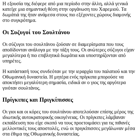
Η εξουσία της διέφερε από μια περίοδο στην άλλη, αλλά γενικά
κατείχε μια σημαντική θέση στην οργάνωση του Χαρεμιού. Τα
δωμάτιά της ήταν ανάμεσα στους πιο εξέχοντες χώρους διαμονής
στο συγκρότημα.
Οι Συζυγοί του Σουλτάνου
Οι σύζυγοι του σουλτάνου ζούσαν σε διαμερίσματα που τους
αποδίδονταν ανάλογα με την τάξη τους. Οι ανώτερες σύζυγοι είχαν
μεγαλύτερα ή πιο επιβλητικά δωμάτια και υποστηρίζονταν από
υπηρέτες.
Η κατάστασή τους συνδεόταν με την ιεραρχία του παλατιού και την
Οθωμανική δυναστεία. Η μητέρα ενός πρίγκιπα μπορούσε να
αποκτήσει μεγαλύτερη σημασία, ειδικά αν ο γιος της αργότερα
γινόταν σουλτάνος.
Πρίγκιπες και Πριγκίπισσες
Οι γιοι και οι κόρες του σουλτάνου αποτελούσαν επίσης μέρος της
ιδιωτικής αυτοκρατορικής οικογένειας. Οι πρίγκιπες λάμβαναν
εκπαίδευση που είχε σκοπό να τους προετοιμάσει για τις πιθανές
μελλοντικές τους αποστολές, ενώ οι πριγκίπισσες μεγάλωναν μέσα
στα έθιμα της Οθωμανικής δυναστείας.