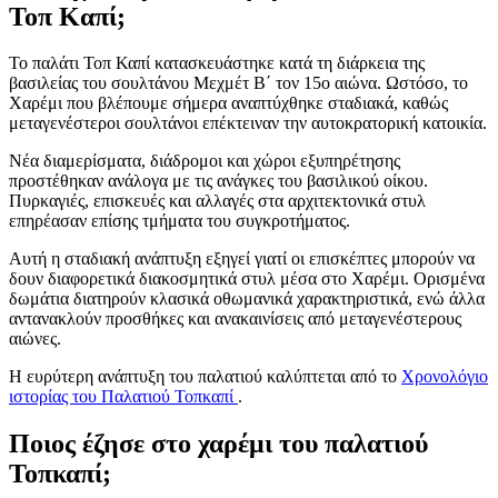
Τοπ Καπί;
Το παλάτι Τοπ Καπί κατασκευάστηκε κατά τη διάρκεια της
βασιλείας του σουλτάνου Μεχμέτ Β΄ τον 15ο αιώνα. Ωστόσο, το
Χαρέμι που βλέπουμε σήμερα αναπτύχθηκε σταδιακά, καθώς
μεταγενέστεροι σουλτάνοι επέκτειναν την αυτοκρατορική κατοικία.
Νέα διαμερίσματα, διάδρομοι και χώροι εξυπηρέτησης
προστέθηκαν ανάλογα με τις ανάγκες του βασιλικού οίκου.
Πυρκαγιές, επισκευές και αλλαγές στα αρχιτεκτονικά στυλ
επηρέασαν επίσης τμήματα του συγκροτήματος.
Αυτή η σταδιακή ανάπτυξη εξηγεί γιατί οι επισκέπτες μπορούν να
δουν διαφορετικά διακοσμητικά στυλ μέσα στο Χαρέμι. Ορισμένα
δωμάτια διατηρούν κλασικά οθωμανικά χαρακτηριστικά, ενώ άλλα
αντανακλούν προσθήκες και ανακαινίσεις από μεταγενέστερους
αιώνες.
Η ευρύτερη ανάπτυξη του παλατιού καλύπτεται από το
Χρονολόγιο
ιστορίας του Παλατιού Τοπκαπί
.
Ποιος έζησε στο χαρέμι του παλατιού
Τοπκαπί;