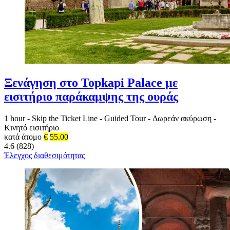
Ξενάγηση στο Topkapi Palace με
εισιτήριο παράκαμψης της ουράς
1 hour
-
Skip the Ticket Line
-
Guided Tour
-
Δωρεάν ακύρωση
-
Κινητό εισιτήριο
κατά άτομο
€
55.00
4.6 (828)
Έλεγχος διαθεσιμότητας