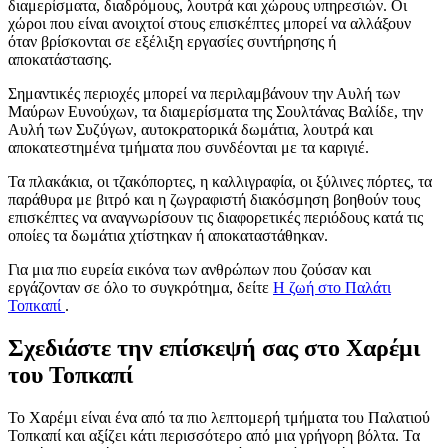
διαμερίσματα, διαδρόμους, λουτρά και χώρους υπηρεσιών. Οι
χώροι που είναι ανοιχτοί στους επισκέπτες μπορεί να αλλάξουν
όταν βρίσκονται σε εξέλιξη εργασίες συντήρησης ή
αποκατάστασης.
Σημαντικές περιοχές μπορεί να περιλαμβάνουν την Αυλή των
Μαύρων Ευνούχων, τα διαμερίσματα της Σουλτάνας Βαλίδε, την
Αυλή των Συζύγων, αυτοκρατορικά δωμάτια, λουτρά και
αποκατεστημένα τμήματα που συνδέονται με τα καριγιέ.
Τα πλακάκια, οι τζακόπορτες, η καλλιγραφία, οι ξύλινες πόρτες, τα
παράθυρα με βιτρό και η ζωγραφιστή διακόσμηση βοηθούν τους
επισκέπτες να αναγνωρίσουν τις διαφορετικές περιόδους κατά τις
οποίες τα δωμάτια χτίστηκαν ή αποκαταστάθηκαν.
Για μια πιο ευρεία εικόνα των ανθρώπων που ζούσαν και
εργάζονταν σε όλο το συγκρότημα, δείτε
Η ζωή στο Παλάτι
Τοπκαπί
.
Σχεδιάστε την επίσκεψή σας στο Χαρέμι
του Τοπκαπί
Το Χαρέμι είναι ένα από τα πιο λεπτομερή τμήματα του Παλατιού
Τοπκαπί και αξίζει κάτι περισσότερο από μια γρήγορη βόλτα. Τα