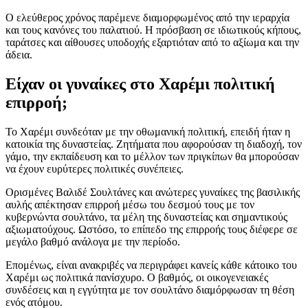
Ο ελεύθερος χρόνος παρέμενε διαμορφωμένος από την ιεραρχία
και τους κανόνες του παλατιού. Η πρόσβαση σε ιδιωτικούς κήπους,
ταράτσες και αίθουσες υποδοχής εξαρτιόταν από το αξίωμα και την
άδεια.
Είχαν οι γυναίκες στο Χαρέμι πολιτική
επιρροή;
Το Χαρέμι συνδεόταν με την οθωμανική πολιτική, επειδή ήταν η
κατοικία της δυναστείας. Ζητήματα που αφορούσαν τη διαδοχή, τον
γάμο, την εκπαίδευση και το μέλλον των πριγκίπων θα μπορούσαν
να έχουν ευρύτερες πολιτικές συνέπειες.
Ορισμένες Βαλιδέ Σουλτάνες και ανώτερες γυναίκες της βασιλικής
αυλής απέκτησαν επιρροή μέσω του δεσμού τους με τον
κυβερνώντα σουλτάνο, τα μέλη της δυναστείας και σημαντικούς
αξιωματούχους. Ωστόσο, το επίπεδο της επιρροής τους διέφερε σε
μεγάλο βαθμό ανάλογα με την περίοδο.
Επομένως, είναι ανακριβές να περιγράφει κανείς κάθε κάτοικο του
Χαρέμι ως πολιτικά πανίσχυρο. Ο βαθμός, οι οικογενειακές
συνδέσεις και η εγγύτητα με τον σουλτάνο διαμόρφωσαν τη θέση
ενός ατόμου.