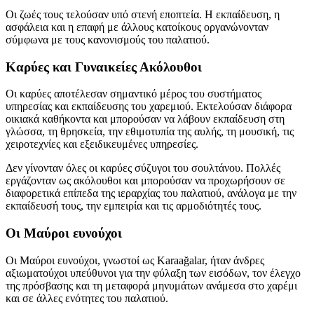
Οι ζωές τους τελούσαν υπό στενή εποπτεία. Η εκπαίδευση, η
ασφάλεια και η επαφή με άλλους κατοίκους οργανώνονταν
σύμφωνα με τους κανονισμούς του παλατιού.
Καρύες και Γυναικείες Ακόλουθοι
Οι καρύες αποτέλεσαν σημαντικό μέρος του συστήματος
υπηρεσίας και εκπαίδευσης του χαρεμιού. Εκτελούσαν διάφορα
οικιακά καθήκοντα και μπορούσαν να λάβουν εκπαίδευση στη
γλώσσα, τη θρησκεία, την εθιμοτυπία της αυλής, τη μουσική, τις
χειροτεχνίες και εξειδικευμένες υπηρεσίες.
Δεν γίνονταν όλες οι καρύες σύζυγοι του σουλτάνου. Πολλές
εργάζονταν ως ακόλουθοι και μπορούσαν να προχωρήσουν σε
διαφορετικά επίπεδα της ιεραρχίας του παλατιού, ανάλογα με την
εκπαίδευσή τους, την εμπειρία και τις αρμοδιότητές τους.
Οι Μαύροι ευνούχοι
Οι Μαύροι ευνούχοι, γνωστοί ως Karaağalar, ήταν άνδρες
αξιωματούχοι υπεύθυνοι για την φύλαξη των εισόδων, τον έλεγχο
της πρόσβασης και τη μεταφορά μηνυμάτων ανάμεσα στο χαρέμι
και σε άλλες ενότητες του παλατιού.