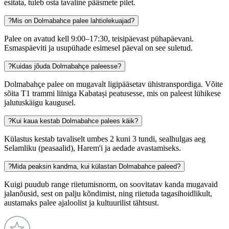
esitata, tuleb osta tavaline pääsmete pilet.
?
Mis on Dolmabahce palee lahtiolekuajad?
Palee on avatud kell 9:00–17:30, teisipäevast pühapäevani.
Esmaspäeviti ja usupühade esimesel päeval on see suletud.
?
Kuidas jõuda Dolmabahçe paleesse?
Dolmabahçe palee on mugavalt ligipääsetav ühistranspordiga. Võite
sõita T1 trammi liiniga Kabatași peatusesse, mis on paleest lühikese
jalutuskäigu kaugusel.
?
Kui kaua kestab Dolmabahce palees käik?
Külastus kestab tavaliselt umbes 2 kuni 3 tundi, sealhulgas aeg
Selamliku (peasaalid), Harem'i ja aedade avastamiseks.
?
Mida peaksin kandma, kui külastan Dolmabahce paleed?
Kuigi puudub range riietumisnorm, on soovitatav kanda mugavaid
jalanõusid, sest on palju kõndimist, ning riietuda tagasihoidlikult,
austamaks palee ajaloolist ja kultuurilist tähtsust.