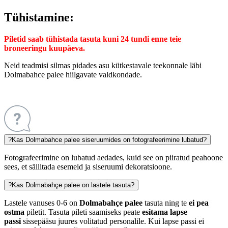
Tühistamine:
Piletid saab tühistada tasuta kuni 24 tundi enne teie
broneeringu kuupäeva.
Neid teadmisi silmas pidades asu kütkestavale teekonnale läbi
Dolmabahce palee hiilgavate valdkondade.
?
Kas Dolmabahce palee siseruumides on fotografeerimine lubatud?
Fotografeerimine on lubatud aedades, kuid see on piiratud peahoone
sees, et säilitada esemeid ja siseruumi dekoratsioone.
?
Kas Dolmabahçe palee on lastele tasuta?
Lastele vanuses 0-6 on
Dolmabahçe palee
tasuta ning te
ei pea
ostma
piletit. Tasuta pileti saamiseks peate
esitama lapse
passi
sissepääsu juures volitatud personalile. Kui lapse passi ei