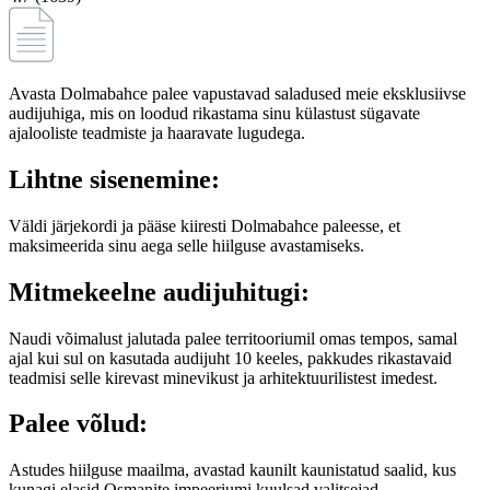
Avasta Dolmabahce palee vapustavad saladused meie eksklusiivse
audijuhiga, mis on loodud rikastama sinu külastust sügavate
ajalooliste teadmiste ja haaravate lugudega.
Lihtne sisenemine:
Väldi järjekordi ja pääse kiiresti Dolmabahce paleesse, et
maksimeerida sinu aega selle hiilguse avastamiseks.
Mitmekeelne audijuhitugi:
Naudi võimalust jalutada palee territooriumil omas tempos, samal
ajal kui sul on kasutada audijuht 10 keeles, pakkudes rikastavaid
teadmisi selle kirevast minevikust ja arhitektuurilistest imedest.
Palee võlud:
Astudes hiilguse maailma, avastad kaunilt kaunistatud saalid, kus
kunagi elasid Osmanite impeeriumi kuulsad valitsejad.