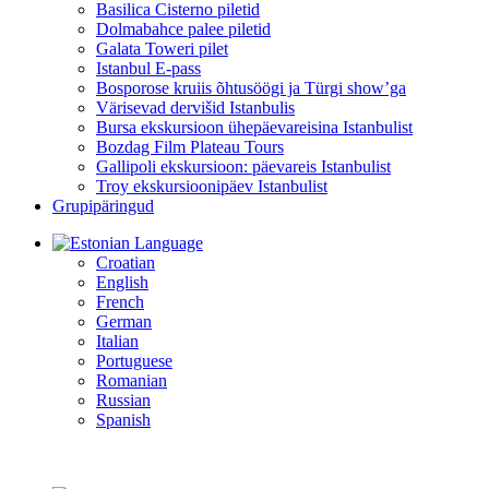
Basilica Cisterno piletid
Dolmabahce palee piletid
Galata Toweri pilet
Istanbul E-pass
Bosporose kruiis õhtusöögi ja Türgi show’ga
Värisevad dervišid Istanbulis
Bursa ekskursioon ühepäevareisina Istanbulist
Bozdag Film Plateau Tours
Gallipoli ekskursioon: päevareis Istanbulist
Troy ekskursioonipäev Istanbulist
Grupipäringud
Language
Croatian
English
French
German
Italian
Portuguese
Romanian
Russian
Spanish