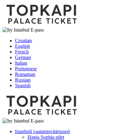
Croatian
English
French
German
Italian
Portuguese
Romanian
Russian
Spanish
Istanbuli vaatamisväärsused
Hagia Sophia pilet