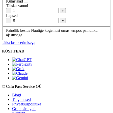
Külastajad
Täiskasvanud
-
+
Lapsed
-
+
Paindlik kestus
Nautige kogemust omas tempos paindliku
ajastusega.
Jätka broneerimisega
KÜSI TEAD
© Cafu Pass Service OÜ
Blogi
Tingimused
Privaatsuspoliitika
Grupipäringud