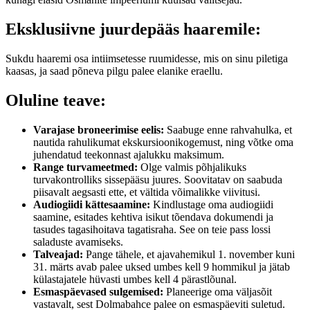
Eksklusiivne juurdepääs haaremile:
Sukdu haaremi osa intiimsetesse ruumidesse, mis on sinu piletiga
kaasas, ja saad põneva pilgu palee elanike eraellu.
Oluline teave:
Varajase broneerimise eelis:
Saabuge enne rahvahulka, et
nautida rahulikumat ekskursioonikogemust, ning võtke oma
juhendatud teekonnast ajalukku maksimum.
Range turvameetmed:
Olge valmis põhjalikuks
turvakontrolliks sissepääsu juures. Soovitatav on saabuda
piisavalt aegsasti ette, et vältida võimalikke viivitusi.
Audiogiidi kättesaamine:
Kindlustage oma audiogiidi
saamine, esitades kehtiva isikut tõendava dokumendi ja
tasudes tagasihoitava tagatisraha. See on teie pass lossi
saladuste avamiseks.
Talveajad:
Pange tähele, et ajavahemikul 1. november kuni
31. märts avab palee uksed umbes kell 9 hommikul ja jätab
külastajatele hüvasti umbes kell 4 pärastlõunal.
Esmaspäevased sulgemised:
Planeerige oma väljasõit
vastavalt, sest Dolmabahce palee on esmaspäeviti suletud.