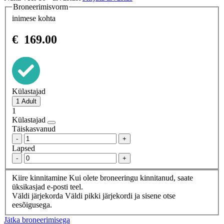
Broneerimisvorm
inimese kohta
€
169.00
Külastajad
1
Külastajad
Täiskasvanud
-
+
Lapsed
-
+
Kiire kinnitamine
Kui olete broneeringu kinnitanud, saate
üksikasjad e-posti teel.
Väldi järjekorda
Väldi pikki järjekordi ja sisene otse
eesõigusega.
Jätka broneerimisega