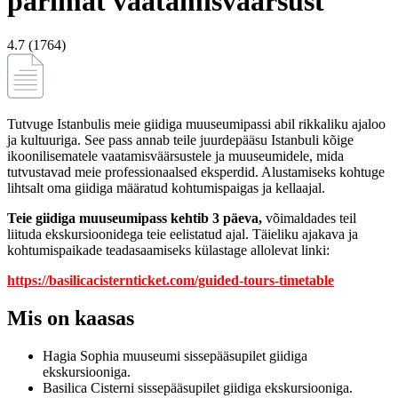
parimat vaatamisväärsust
4.7 (1764)
Tutvuge Istanbulis meie giidiga muuseumipassi abil rikkaliku ajaloo
ja kultuuriga. See pass annab teile juurdepääsu Istanbuli kõige
ikoonilisematele vaatamisväärsustele ja muuseumidele, mida
tutvustavad meie professionaalsed eksperdid. Alustamiseks kohtuge
lihtsalt oma giidiga määratud kohtumispaigas ja kellaajal.
Teie giidiga muuseumipass kehtib 3 päeva,
võimaldades teil
liituda ekskursioonidega teie eelistatud ajal. Täieliku ajakava ja
kohtumispaikade teadasaamiseks külastage allolevat linki:
https://basilicacisternticket.com/guided-tours-timetable
Mis on kaasas
Hagia Sophia muuseumi sissepääsupilet giidiga
ekskursiooniga.
Basilica Cisterni sissepääsupilet giidiga ekskursiooniga.