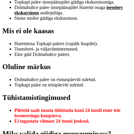
Topkapi palee sissepääsupilet giidiga ekskursiooniga.
Dolmabahce palee sissepääsupilet Haremi osaga
iseseisev
ekskursioon
audiojuhiga.
Sinise mošee giidiga ekskursioon.
Mis ei ole kaasas
Haremiosa Topkapi palees (vajalik lisapilet).
Transfeeri- ja väljaviimisteenused.
Elav giid Dolmabahce palees
Oluline märkus
Dolmabahce palee on esmaspäeviti suletud.
Topkapi palee on teisipäeviti suletud.
Tühistamistingimused
Pileteid saab tasuta tühistada kuni 24 tundi enne teie
broneeringu kuupäeva.
Ei tagastata viimase 24 tunni jooksul.
Miks valida giidiga muuseumipass?