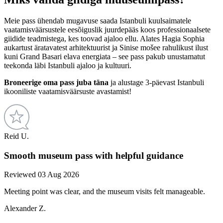
Meie pass ühendab mugavuse saada Istanbuli kuulsaimatele
vaatamisväärsustele eesõiguslik juurdepääs koos professionaalsete
giidide teadmistega, kes toovad ajaloo ellu. Alates Hagia Sophia
aukartust äratavatest arhitektuurist ja Sinise mošee rahulikust ilust
kuni Grand Basari elava energiata – see pass pakub unustamatut
teekonda läbi Istanbuli ajaloo ja kultuuri.
Broneerige oma pass juba täna
ja alustage 3-päevast Istanbuli
ikooniliste vaatamisväärsuste avastamist!
Reid U.
Smooth museum pass with helpful guidance
Reviewed 03 Aug 2026
Meeting point was clear, and the museum visits felt manageable.
Alexander Z.