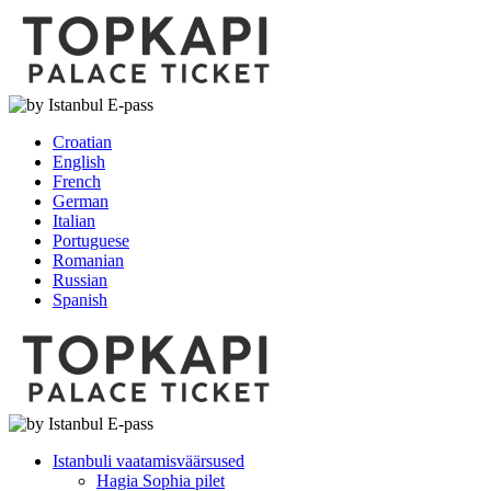
Croatian
English
French
German
Italian
Portuguese
Romanian
Russian
Spanish
Istanbuli vaatamisväärsused
Hagia Sophia pilet