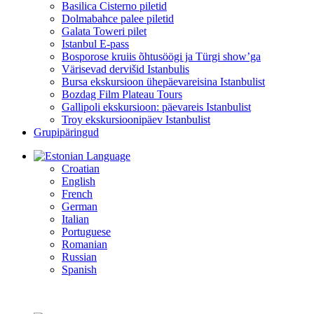
Basilica Cisterno piletid
Dolmabahce palee piletid
Galata Toweri pilet
Istanbul E-pass
Bosporose kruiis õhtusöögi ja Türgi show’ga
Värisevad dervišid Istanbulis
Bursa ekskursioon ühepäevareisina Istanbulist
Bozdag Film Plateau Tours
Gallipoli ekskursioon: päevareis Istanbulist
Troy ekskursioonipäev Istanbulist
Grupipäringud
Language
Croatian
English
French
German
Italian
Portuguese
Romanian
Russian
Spanish