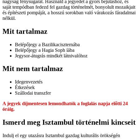
nagyság fénysugarát. Használd a jegyedet a gyors bejutáshoz, és
saját tempódban fedezd fel gazdag történelmét, bonyolult mozaikjait
és építészeti pompáját, a hosszú sorokban való várakozás fáradalmai
nélkül.
Mit tartalmaz
Belépőjegy a Bazilikaciszternába
Belépőjegy a Hagia Soph íába
Jegysor-átugrás mindkét látnivalóhoz
Mit nem tartalmaz
Idegenvezetés
Étkezések
Szállodai transzfer
A jegyek díjmentesen lemondhatók a foglalás napja előtti 24
óráig.
Ismerd meg Isztambul történelmi kincseit
Indulj el egy utazásra Isztambul gazdag kulturális örökségén