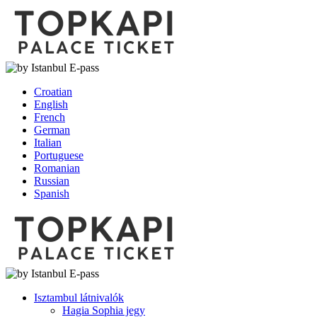
Croatian
English
French
German
Italian
Portuguese
Romanian
Russian
Spanish
Isztambul látnivalók
Hagia Sophia jegy