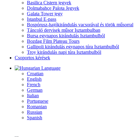
Basilica Cistern jegyek
Dolmabahçe Palota Jegyek
Galata Tower jegy
Istanbul E-pass
Bospórusz-hajókirándulás vacsorával és török műsorral
Táncoló dervisek műsor Isztambulban
Bursa egynapos kirándulás Isztambulból
Bozdag Film Plateau Tours
Gallipoli kirándulás egynapos túra Isztambulból
Troy kirándulás napi túra Isztambulból
Csoportos kérések
Language
Croatian
English
French
German
Italian
Portuguese
Romanian
Russian
Spanish