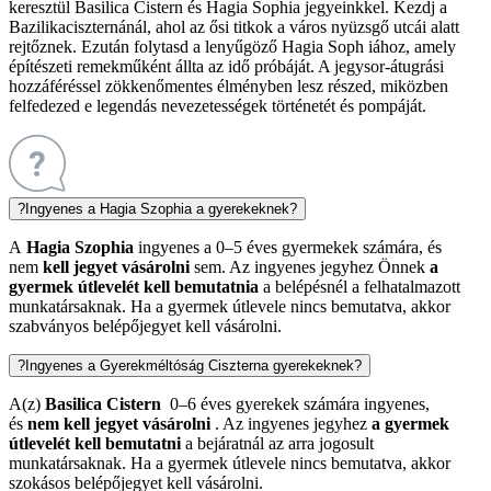
keresztül Basilica Cistern és Hagia Sophia jegyeinkkel. Kezdj a
Bazilikaciszternánál, ahol az ősi titkok a város nyüzsgő utcái alatt
rejtőznek. Ezután folytasd a lenyűgöző Hagia Soph iához, amely
építészeti remekműként állta az idő próbáját. A jegysor-átugrási
hozzáféréssel zökkenőmentes élményben lesz részed, miközben
felfedezed e legendás nevezetességek történetét és pompáját.
?
Ingyenes a Hagia Szophia a gyerekeknek?
A
Hagia Szophia
ingyenes a 0–5 éves gyermekek számára, és
nem
kell jegyet vásárolni
sem. Az ingyenes jegyhez Önnek
a
gyermek útlevelét kell bemutatnia
a belépésnél a felhatalmazott
munkatársaknak. Ha a gyermek útlevele nincs bemutatva, akkor
szabványos belépőjegyet kell vásárolni.
?
Ingyenes a Gyerekméltóság Ciszterna gyerekeknek?
A(z)
Basilica Cistern
0–6 éves gyerekek számára ingyenes,
és
nem kell jegyet vásárolni
. Az ingyenes jegyhez
a gyermek
útlevelét kell bemutatni
a bejáratnál az arra jogosult
munkatársaknak. Ha a gyermek útlevele nincs bemutatva, akkor
szokásos belépőjegyet kell vásárolni.