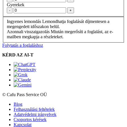
Gyerekek
-
+
Ingyenes lemondás
Lemondhatja foglalását díjmentesen a
megengedett időszakon belül.
Azonnali visszaigazolás
Miután megerősíti a foglalást, az e-
mailben megkapja a részleteket.
Folytatás a foglaláshoz
KÉRD AZ AI-T
© Cafu Pass Service OÜ
Blog
Felhasználási feltételek
Adatvédelmi irányelvek
Csoportos kérések
Kapcsolat