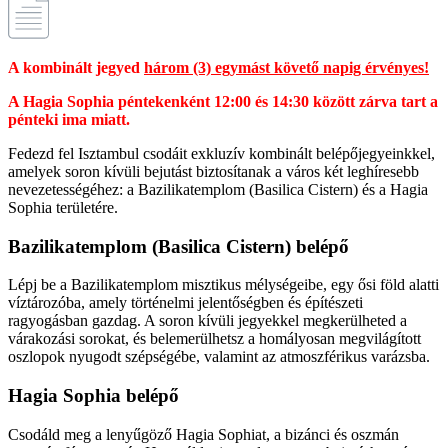
A kombinált jegyed
három (3) egymást követő napig érvényes!
A Hagia Sophia péntekenként 12:00 és 14:30 között zárva tart a
pénteki ima miatt.
Fedezd fel Isztambul csodáit exkluzív kombinált belépőjegyeinkkel,
amelyek soron kívüli bejutást biztosítanak a város két leghíresebb
nevezetességéhez: a Bazilikatemplom (Basilica Cistern) és a Hagia
Sophia területére.
Bazilikatemplom (Basilica Cistern) belépő
Lépj be a Bazilikatemplom misztikus mélységeibe, egy ősi föld alatti
víztározóba, amely történelmi jelentőségben és építészeti
ragyogásban gazdag. A soron kívüli jegyekkel megkerülheted a
várakozási sorokat, és belemerülhetsz a homályosan megvilágított
oszlopok nyugodt szépségébe, valamint az atmoszférikus varázsba.
Hagia Sophia belépő
Csodáld meg a lenyűgöző Hagia Sophiat, a bizánci és oszmán