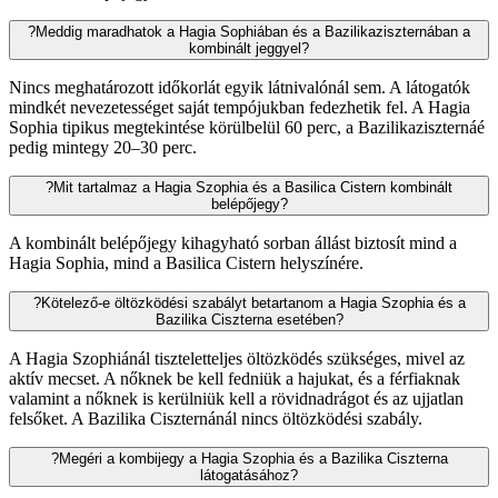
?
Meddig maradhatok a Hagia Sophiában és a Bazilikaziszternában a
kombinált jeggyel?
Nincs meghatározott időkorlát egyik látnivalónál sem. A látogatók
mindkét nevezetességet saját tempójukban fedezhetik fel. A Hagia
Sophia tipikus megtekintése körülbelül 60 perc, a Bazilikaziszternáé
pedig mintegy 20–30 perc.
?
Mit tartalmaz a Hagia Szophia és a Basilica Cistern kombinált
belépőjegy?
A kombinált belépőjegy kihagyható sorban állást biztosít mind a
Hagia Sophia, mind a Basilica Cistern helyszínére.
?
Kötelező-e öltözködési szabályt betartanom a Hagia Szophia és a
Bazilika Ciszterna esetében?
A Hagia Szophiánál tiszteletteljes öltözködés szükséges, mivel az
aktív mecset. A nőknek be kell fedniük a hajukat, és a férfiaknak
valamint a nőknek is kerülniük kell a rövidnadrágot és az ujjatlan
felsőket. A Bazilika Ciszternánál nincs öltözködési szabály.
?
Megéri a kombijegy a Hagia Szophia és a Bazilika Ciszterna
látogatásához?