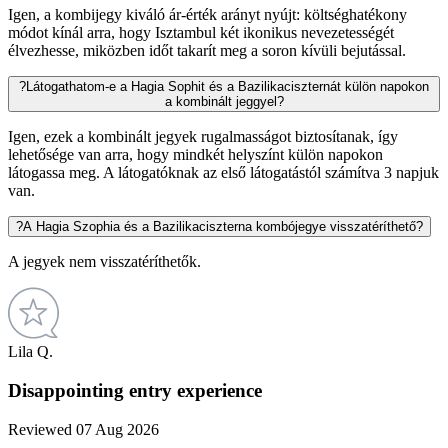
Igen, a kombijegy kiváló ár-érték arányt nyújt: költséghatékony
módot kínál arra, hogy Isztambul két ikonikus nevezetességét
élvezhesse, miközben időt takarít meg a soron kívüli bejutással.
?
Látogathatom-e a Hagia Sophit és a Bazilikaciszternát külön napokon
a kombinált jeggyel?
Igen, ezek a kombinált jegyek rugalmasságot biztosítanak, így
lehetősége van arra, hogy mindkét helyszínt külön napokon
látogassa meg. A látogatóknak az első látogatástól számítva 3 napjuk
van.
?
A Hagia Szophia és a Bazilikaciszterna kombójegye visszatéríthető?
A jegyek nem visszatéríthetők.
Lila Q.
Disappointing entry experience
Reviewed 07 Aug 2026