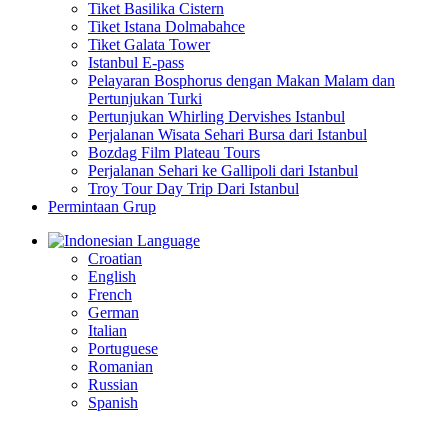
Tiket Basilika Cistern
Tiket Istana Dolmabahce
Tiket Galata Tower
Istanbul E-pass
Pelayaran Bosphorus dengan Makan Malam dan
Pertunjukan Turki
Pertunjukan Whirling Dervishes Istanbul
Perjalanan Wisata Sehari Bursa dari Istanbul
Bozdag Film Plateau Tours
Perjalanan Sehari ke Gallipoli dari Istanbul
Troy Tour Day Trip Dari Istanbul
Permintaan Grup
Language
Croatian
English
French
German
Italian
Portuguese
Romanian
Russian
Spanish