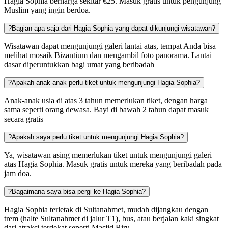
Hagia Sophia berharga sekitar €25. Masuk gratis untuk pengunjung
Muslim yang ingin berdoa​.
?
Bagian apa saja dari Hagia Sophia yang dapat dikunjungi wisatawan?
Wisatawan dapat mengunjungi galeri lantai atas, tempat Anda bisa
melihat mosaik Bizantium dan mengambil foto panorama. Lantai
dasar diperuntukkan bagi umat yang beribadah
?
Apakah anak-anak perlu tiket untuk mengunjungi Hagia Sophia?
Anak-anak usia di atas 3 tahun memerlukan tiket, dengan harga
sama seperti orang dewasa. Bayi di bawah 2 tahun dapat masuk
secara gratis​
?
Apakah saya perlu tiket untuk mengunjungi Hagia Sophia?
Ya, wisatawan asing memerlukan tiket untuk mengunjungi galeri
atas Hagia Sophia. Masuk gratis untuk mereka yang beribadah pada
jam doa.
?
Bagaimana saya bisa pergi ke Hagia Sophia?
Hagia Sophia terletak di Sultanahmet, mudah dijangkau dengan
trem (halte Sultanahmet di jalur T1), bus, atau berjalan kaki singkat
dari atraksi terdekat seperti Masjid Biru.