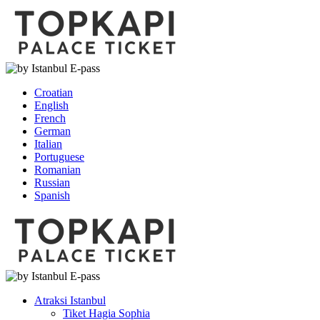
Croatian
English
French
German
Italian
Portuguese
Romanian
Russian
Spanish
Atraksi Istanbul
Tiket Hagia Sophia