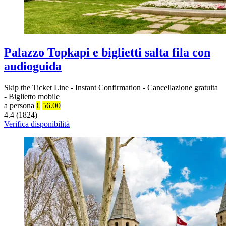
Palazzo Topkapi e biglietti salta fila con
audioguida
Skip the Ticket Line
-
Instant Confirmation
-
Cancellazione gratuita
-
Biglietto mobile
a persona
€
56.00
4.4 (1824)
Verifica disponibilità