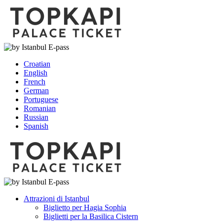
Croatian
English
French
German
Portuguese
Romanian
Russian
Spanish
Attrazioni di Istanbul
Biglietto per Hagia Sophia
Biglietti per la Basilica Cistern