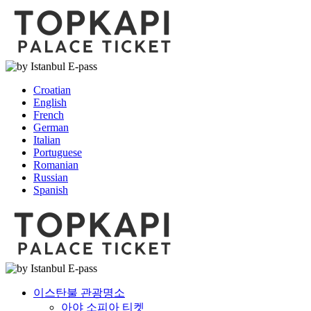
Croatian
English
French
German
Italian
Portuguese
Romanian
Russian
Spanish
이스탄불 관광명소
아야 소피아 티켓