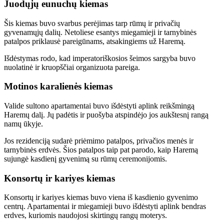
Juodųjų eunuchų kiemas
Šis kiemas buvo svarbus perėjimas tarp rūmų ir privačių
gyvenamųjų dalių. Netoliese esantys miegamieji ir tarnybinės
patalpos priklausė pareigūnams, atsakingiems už Haremą.
Išdėstymas rodo, kad imperatoriškosios šeimos sargyba buvo
nuolatinė ir kruopščiai organizuota pareiga.
Motinos karalienės kiemas
Valide sultono apartamentai buvo išdėstyti aplink reikšmingą
Haremų dalį. Jų padėtis ir puošyba atspindėjo jos aukštesnį rangą
namų ūkyje.
Jos rezidenciją sudarė priėmimo patalpos, privačios menės ir
tarnybinės erdvės. Šios patalpos taip pat parodo, kaip Haremą
sujungė kasdienį gyvenimą su rūmų ceremonijomis.
Konsortų ir kariyes kiemas
Konsortų ir kariyes kiemas buvo viena iš kasdienio gyvenimo
centrų. Apartamentai ir miegamieji buvo išdėstyti aplink bendras
erdves, kuriomis naudojosi skirtingų rangų moterys.