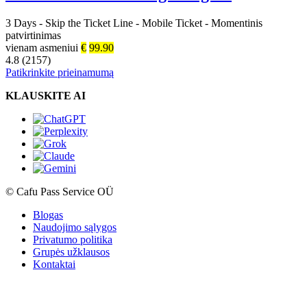
3 Days
-
Skip the Ticket Line
-
Mobile Ticket
-
Momentinis
patvirtinimas
vienam asmeniui
€
99.90
4.8 (2157)
Patikrinkite prieinamumą
KLAUSKITE AI
© Cafu Pass Service OÜ
Blogas
Naudojimo sąlygos
Privatumo politika
Grupės užklausos
Kontaktai