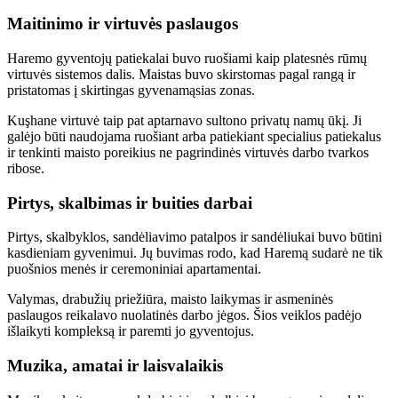
Maitinimo ir virtuvės paslaugos
Haremo gyventojų patiekalai buvo ruošiami kaip platesnės rūmų
virtuvės sistemos dalis. Maistas buvo skirstomas pagal rangą ir
pristatomas į skirtingas gyvenamąsias zonas.
Kuşhane virtuvė taip pat aptarnavo sultono privatų namų ūkį. Ji
galėjo būti naudojama ruošiant arba patiekiant specialius patiekalus
ir tenkinti maisto poreikius ne pagrindinės virtuvės darbo tvarkos
ribose.
Pirtys, skalbimas ir buities darbai
Pirtys, skalbyklos, sandėliavimo patalpos ir sandėliukai buvo būtini
kasdieniam gyvenimui. Jų buvimas rodo, kad Haremą sudarė ne tik
puošnios menės ir ceremoniniai apartamentai.
Valymas, drabužių priežiūra, maisto laikymas ir asmeninės
paslaugos reikalavo nuolatinės darbo jėgos. Šios veiklos padėjo
išlaikyti kompleksą ir paremti jo gyventojus.
Muzika, amatai ir laisvalaikis