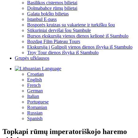
Basilikos cisternos bilietai
Dolmabahce rūmų bilietai
Galata bokšto bilietas
Istanbul E-pass
Bosporės kruizas su vakariene ir turkišku šou
Sūkuriniai dervišai šou Stambule
Bursos ekskursija vienos dienos kelionė iš Stambulo
Bozdag Film Plateau Tours
Ekskursija į Galipolį vienos dienos išvyka iš Stambulo
Troy Tour dienos išvyka iš Stambulo
Grupės užklausos
Language
Croatian
English
French
German
Italian
Portuguese
Romanian
Russian
Spanish
Topkapi rūmų imperatoriškojo haremo