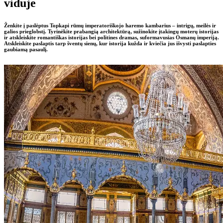
viduje
Ženkite į paslėptus Topkapi rūmų imperatoriškojo haremo kambarius – intrigų, meilės ir
galios prieglobstį. Tyrinėkite prabangią architektūrą, sužinokite įtakingų moterų istorijas
ir atskleiskite romantiškas istorijas bei politines dramas, suformavusias Osmanų imperiją.
Atskleiskite paslaptis tarp šventų sienų, kur istorija kužda ir kviečia jus išvysti paslapties
gaubiamą pasaulį.