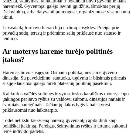
Muzika, skaitymas, rankdarbiai ir pokalbiai buvo gyvenimo dalis
haremiekš. Gyventojai galėjo lavinti įgūdžius, išmoktus per jų
išsilavinimą, arba dalyvauti pramogose, organizuotose visam namų
ūkiui.
Laisvalaikį formavo hierarchija ir rūmų taisyklės. Prieiga prie
privačių sodų, terasų ir priėmimo salių priklausė nuo statuso ir
leidimo.
Ar moterys hareme turėjo politinės
įtakos?
Haremas buvo susijęs su Osmanų politika, nes jame gyveno
dinastija. Su paveldėjimu, santuoka, ugdymu ir būsimais princais
susiję klausimai galėjo turėti platesnių politinių pasekmių.
Kai kurios valīdės sultonės ir vyresniosios karališkos moterys tapo
įtakingos per savo ryšius su valdovu sultonu, dinastijos nariais ir
svarbiais pareigūnais. Tačiau jų įtakos lygis labai skyrėsi
priklausomai nuo laikotarpio.
Todėl netikslu kiekvieną haremą gyvenantįjį apibūdinti kaip
politiškai įtakingą. Pareigas, šeimyninius ryšius ir artumą sultonui
lėmė individo padėtis.