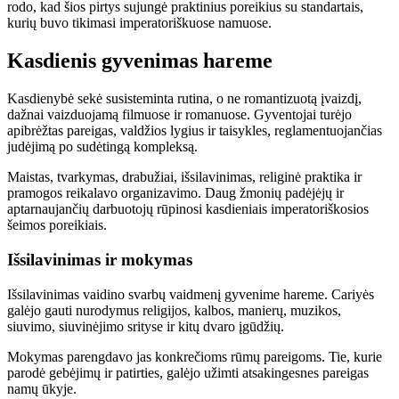
rodo, kad šios pirtys sujungė praktinius poreikius su standartais,
kurių buvo tikimasi imperatoriškuose namuose.
Kasdienis gyvenimas hareme
Kasdienybė sekė susisteminta rutina, o ne romantizuotą įvaizdį,
dažnai vaizduojamą filmuose ir romanuose. Gyventojai turėjo
apibrėžtas pareigas, valdžios lygius ir taisykles, reglamentuojančias
judėjimą po sudėtingą kompleksą.
Maistas, tvarkymas, drabužiai, išsilavinimas, religinė praktika ir
pramogos reikalavo organizavimo. Daug žmonių padėjėjų ir
aptarnaujančių darbuotojų rūpinosi kasdieniais imperatoriškosios
šeimos poreikiais.
Išsilavinimas ir mokymas
Išsilavinimas vaidino svarbų vaidmenį gyvenime hareme. Cariyės
galėjo gauti nurodymus religijos, kalbos, manierų, muzikos,
siuvimo, siuvinėjimo srityse ir kitų dvaro įgūdžių.
Mokymas parengdavo jas konkrečioms rūmų pareigoms. Tie, kurie
parodė gebėjimų ir patirties, galėjo užimti atsakingesnes pareigas
namų ūkyje.