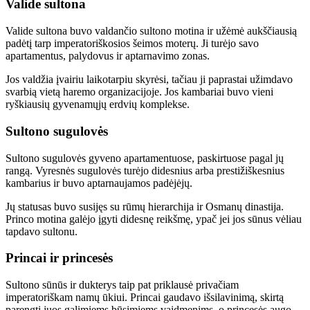
Valide sultona
Valide sultona buvo valdančio sultono motina ir užėmė aukščiausią
padėtį tarp imperatoriškosios šeimos moterų. Ji turėjo savo
apartamentus, palydovus ir aptarnavimo zonas.
Jos valdžia įvairiu laikotarpiu skyrėsi, tačiau ji paprastai užimdavo
svarbią vietą haremo organizacijoje. Jos kambariai buvo vieni
ryškiausių gyvenamųjų erdvių komplekse.
Sultono sugulovės
Sultono sugulovės gyveno apartamentuose, paskirtuose pagal jų
rangą. Vyresnės sugulovės turėjo didesnius arba prestižiškesnius
kambarius ir buvo aptarnaujamos padėjėjų.
Jų statusas buvo susijęs su rūmų hierarchija ir Osmanų dinastija.
Princo motina galėjo įgyti didesnę reikšmę, ypač jei jos sūnus vėliau
tapdavo sultonu.
Princai ir princesės
Sultono sūnūs ir dukterys taip pat priklausė privačiam
imperatoriškam namų ūkiui. Princai gaudavo išsilavinimą, skirtą
parengti juos galimiems būsimiems vaidmenims, o princesės augo