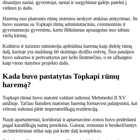
dinastijos nariai, gyventojai, tarnai ir sargybiniai galėjo patekti į
vidines jo dalis.
Haremą nuo platesnės rūmų sistemos neskyrė atskiras atskyrimas. Jis
buvo susietas su Topkapi rūmų administraciniu, ceremoniniu ir
gyvenamuoju gyvenimu, kartu išlikdamas apsaugotas nuo labiau
viešų kiemų.
Kultūros ir turizmo ministerija apibūdina haremą kaip didelę rūmų
dalį, kurioje yra maždaug 60 skirtingo dydžio erdvių. Šios patalpos
buvo sukurtos ir pertvarkytos per kelis šimtmečius, o ne užbaigtos
kaip vieno statybos projekto dalis.
Kada buvo pastatytas Topkapi rūmų
haremą?
Topkapi rūmai buvo statomi valdant sultonui Mehmedui II XV
amžiuje. Tačiau šiandien matomas haremą formavosi palaipsniui, kai
vėlesni sultonai plėtė imperatoriškąją rezidenciją.
Nauji apartamentai, koridoriai ir aptarnavimo zonos buvo pridedami
pagal karališkųjų namų poreikius. Gaisrai, remontai ir besikeičiantys
architektūriniai stiliai taip pat keitė dalį komplekso.