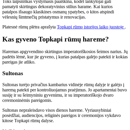
Toks laipsniškas vystymasis paaiškina, kodėl lankytojai gali
pamatyti skirtingus dekoratyvinius stilius harame. Kai kurios
patalpos išsaugo klasikines osmanų ypatybes, o kitos atspindi
vėlesnių šimtmečių pristatymus ir renovacijas.
Platesnė rūmų plėtra aprašyta
Topkapi rūmų istorijos laiko juostoje
.
Kas gyveno Topkapi rūmų hareme?
Haremas apgyvendino skirtingus imperatoriškosios šeimos narius. Jų
padėtis lėmė, kur jie gyveno, į kurias patalpas galėjo patekti ir kokias
pareigas jie atliko.
Sultonas
Sultonas turėjo privačius kambarius vidinėje rūmų dalyje ir galėjo į
haremą patekti per kontroliuojamus praėjimus. Jo apartamentai buvo
susiję ir su šeimyniniu gyvenimu, ir su imperatoriškojo dvaro
ceremoninėmis pareigomis.
Sultonas nepraleisdavo visos dienos hareme. Vyriausybiniai
posėdžiai, audiencijos, religinės pareigos ir ceremonijos vykdavo
kitose Topkapi rūmų dalyse.