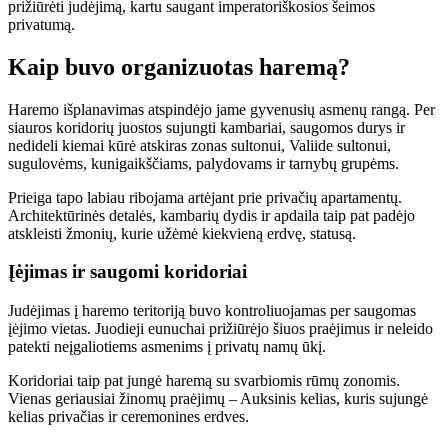
prižiūrėti judėjimą, kartu saugant imperatoriškosios šeimos
privatumą.
Kaip buvo organizuotas haremą?
Haremo išplanavimas atspindėjo jame gyvenusių asmenų rangą. Per
siauros koridorių juostos sujungti kambariai, saugomos durys ir
nedideli kiemai kūrė atskiras zonas sultonui, Valiide sultonui,
sugulovėms, kunigaikščiams, palydovams ir tarnybų grupėms.
Prieiga tapo labiau ribojama artėjant prie privačių apartamentų.
Architektūrinės detalės, kambarių dydis ir apdaila taip pat padėjo
atskleisti žmonių, kurie užėmė kiekvieną erdvę, statusą.
Įėjimas ir saugomi koridoriai
Judėjimas į haremo teritoriją buvo kontroliuojamas per saugomas
įėjimo vietas. Juodieji eunuchai prižiūrėjo šiuos praėjimus ir neleido
patekti neįgaliotiems asmenims į privatų namų ūkį.
Koridoriai taip pat jungė haremą su svarbiomis rūmų zonomis.
Vienas geriausiai žinomų praėjimų – Auksinis kelias, kuris sujungė
kelias privačias ir ceremonines erdves.