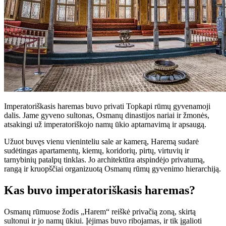
Imperatoriškasis haremas buvo privati Topkapi rūmų gyvenamoji
dalis. Jame gyveno sultonas, Osmanų dinastijos nariai ir žmonės,
atsakingi už imperatoriškojo namų ūkio aptarnavimą ir apsaugą.
Užuot buvęs vienu vieninteliu sale ar kamerą, Haremą sudarė
sudėtingas apartamentų, kiemų, koridorių, pirtų, virtuvių ir
tarnybinių patalpų tinklas. Jo architektūra atspindėjo privatumą,
rangą ir kruopščiai organizuotą Osmanų rūmų gyvenimo hierarchiją.
Kas buvo imperatoriškasis haremas?
Osmanų rūmuose žodis „Harem“ reiškė privačią zoną, skirtą
sultonui ir jo namų ūkiui. Įėjimas buvo ribojamas, ir tik įgalioti