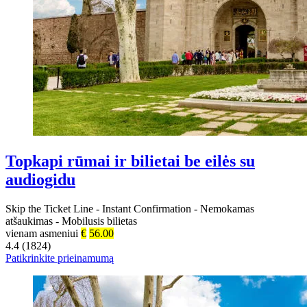
Topkapi rūmai ir bilietai be eilės su
audiogidu
Skip the Ticket Line
-
Instant Confirmation
-
Nemokamas
atšaukimas
-
Mobilusis bilietas
vienam asmeniui
€
56.00
4.4 (1824)
Patikrinkite prieinamumą