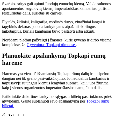
Svarbios sritys gali apimti Juodųjų eunuchų kiemą, Valide sultonos
apartamentus, sugulovių kiemą, imperatoriškus kambarius, pirtis ir
restauruotas dalis, susietas su cariyes.
Plytelės, židiniai, kaligrafija, medinės durys, vitražiniai langai ir
tapybinis dekoras padeda lankytojams atpažinti skirtingus
laikotarpius, kuriais kambariai buvo pastatyti arba atkurti.
Norėdami plačiau pažvelgti į žmones, kurie gyveno ir dirbo visame
komplekse, žr.
Gyvenimas Topkapi rūmuose
.
Planuokite apsilankymą Topkapi rūmų
hareme
Haremas yra viena iš išsamiausių Topkapi rūmų dalių ir nusipelno
daugiau nei tik greito pasivaikščiojimo. Jo nedidelius kambarius ir
tarpusavyje sujungtus kiemus lengviau suprasti, kai į juos žiūrima
kaip į vienos organizuotos imperatoriškosios namų ūkio dalis.
Patikrinkite dabartines lankymo sąlygas ir bilietų pasirinkimus prieš
atvykdami. Galite suplanuoti savo apsilankymą per
Topkapi rūmų
bilietai
.