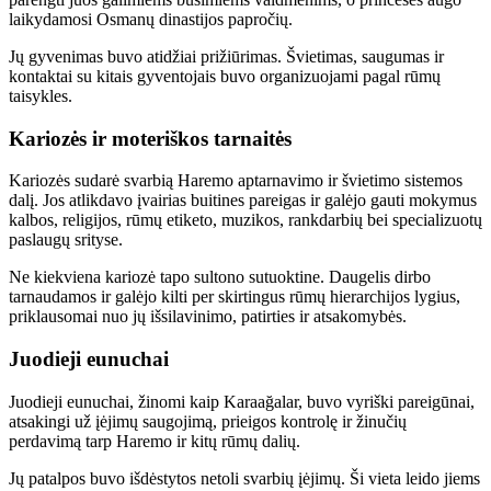
laikydamosi Osmanų dinastijos papročių.
Jų gyvenimas buvo atidžiai prižiūrimas. Švietimas, saugumas ir
kontaktai su kitais gyventojais buvo organizuojami pagal rūmų
taisykles.
Kariozės ir moteriškos tarnaitės
Kariozės sudarė svarbią Haremo aptarnavimo ir švietimo sistemos
dalį. Jos atlikdavo įvairias buitines pareigas ir galėjo gauti mokymus
kalbos, religijos, rūmų etiketo, muzikos, rankdarbių bei specializuotų
paslaugų srityse.
Ne kiekviena kariozė tapo sultono sutuoktine. Daugelis dirbo
tarnaudamos ir galėjo kilti per skirtingus rūmų hierarchijos lygius,
priklausomai nuo jų išsilavinimo, patirties ir atsakomybės.
Juodieji eunuchai
Juodieji eunuchai, žinomi kaip Karaağalar, buvo vyriški pareigūnai,
atsakingi už įėjimų saugojimą, prieigos kontrolę ir žinučių
perdavimą tarp Haremo ir kitų rūmų dalių.
Jų patalpos buvo išdėstytos netoli svarbių įėjimų. Ši vieta leido jiems