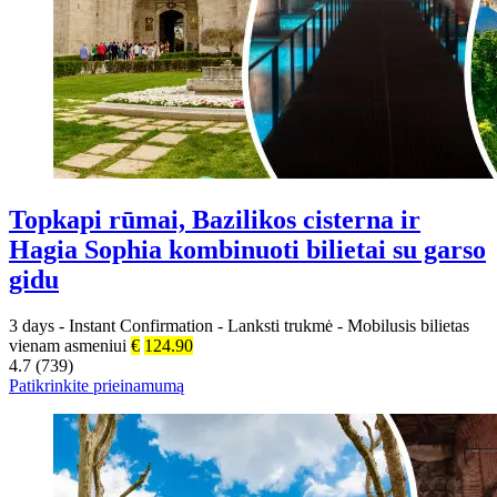
Topkapi rūmai, Bazilikos cisterna ir
Hagia Sophia kombinuoti bilietai su garso
gidu
3 days
-
Instant Confirmation
-
Lanksti trukmė
-
Mobilusis bilietas
vienam asmeniui
€
124.90
4.7 (739)
Patikrinkite prieinamumą