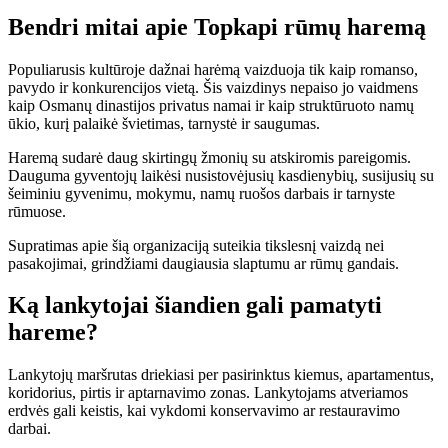
Bendri mitai apie Topkapi rūmų haremą
Populiarusis kultūroje dažnai harėmą vaizduoja tik kaip romanso,
pavydo ir konkurencijos vietą. Šis vaizdinys nepaiso jo vaidmens
kaip Osmanų dinastijos privatus namai ir kaip struktūruoto namų
ūkio, kurį palaikė švietimas, tarnystė ir saugumas.
Haremą sudarė daug skirtingų žmonių su atskiromis pareigomis.
Dauguma gyventojų laikėsi nusistovėjusių kasdienybių, susijusių su
šeiminiu gyvenimu, mokymu, namų ruošos darbais ir tarnyste
rūmuose.
Supratimas apie šią organizaciją suteikia tikslesnį vaizdą nei
pasakojimai, grindžiami daugiausia slaptumu ar rūmų gandais.
Ką lankytojai šiandien gali pamatyti
hareme?
Lankytojų maršrutas driekiasi per pasirinktus kiemus, apartamentus,
koridorius, pirtis ir aptarnavimo zonas. Lankytojams atveriamos
erdvės gali keistis, kai vykdomi konservavimo ar restauravimo
darbai.