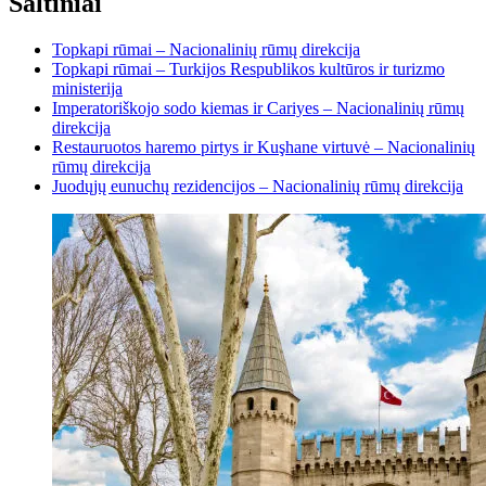
Šaltiniai
Topkapi rūmai – Nacionalinių rūmų direkcija
Topkapi rūmai – Turkijos Respublikos kultūros ir turizmo
ministerija
Imperatoriškojo sodo kiemas ir Cariyes – Nacionalinių rūmų
direkcija
Restauruotos haremo pirtys ir Kuşhane virtuvė – Nacionalinių
rūmų direkcija
Juodųjų eunuchų rezidencijos – Nacionalinių rūmų direkcija