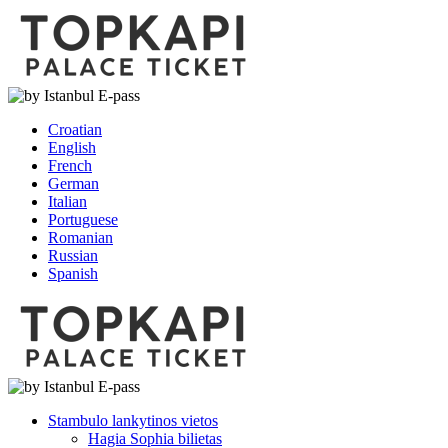
Croatian
English
French
German
Italian
Portuguese
Romanian
Russian
Spanish
Stambulo lankytinos vietos
Hagia Sophia bilietas