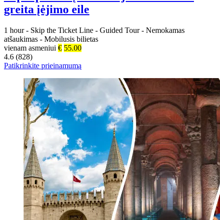
greita įėjimo eile
1 hour
-
Skip the Ticket Line
-
Guided Tour
-
Nemokamas
atšaukimas
-
Mobilusis bilietas
vienam asmeniui
€
55.00
4.6 (828)
Patikrinkite prieinamumą