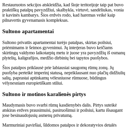
Restauruotos sekcijos atskleidžia, kad šioje teritorijoje taip pat buvo
praktiškų patalpų pavyzdžiui, skalbykla, virtuvė, sandėliukas, vonia
ir kavinės kambarys. Šios erdvės rodo, kad haremas veikė kaip
pilnavertis gyvenamasis kompleksas.
Sultono apartamentai
Sultono privatūs apartamentai turėjo patalpas, skirtas poilsiui,
priėmimams ir šeimos gyvenimui. Jų interjeras buvo keičiams
skirtingų valdymo laikotarpių metu ir juose yra pavyzdžių iš osmanų
plytelių, kaligrafijos, medžio dirbinių bei tapytos puošybos.
Šios patalpos priklausė prie labiausiai saugomų rūmų zonų. Jų
puošyba perteikė imperinį statusą, nepriklausant nuo plačių didžiulių
salių, paprastai aptinkamų vėlesniuose rūmuose, būdingus
vėlynesniam europietiškam stiliui.
Sultono ir motinos karalienės pirtys
Maudymasis buvo svarbi rūmų kasdienybės dalis. Pirtys suteikė
atskiras erdves prausimuisi, pasiruošimui ir poilsiui, kartu išsaugant
jose besinaudojusių asmenų privatumą.
Marmuriniai paviršiai, šildomos patalpos ir dekoratyvios detalės