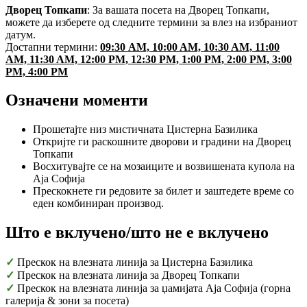
Дворец Топкапи
: За вашата посета на Дворец Топкапи,
можете да изберете од следните термини за влез на избраниот
датум.
Достапни термини:
09:30 AM, 10:00 AM, 10:30 AM, 11:00
AM, 11:30 AM, 12:00 PM, 12:30 PM, 1:00 PM, 2:00 PM, 3:00
PM, 4:00 PM
Означени моменти
Прошетајте низ мистичната Цистерна Базилика
Откријте ги раскошните дворови и градини на Дворец
Топкапи
Восхитувајте се на мозаиците и возвишената купола на
Аја Софија
Прескокнете ги редовите за билет и заштедете време со
еден комбиниран производ.
Што е вклучено/што не е вклучено
✓
Прескок на влезната линија за Цистерна Базилика
✓
Прескок на влезната линија за Дворец Топкапи
✓
Прескок на влезната линија за џамијата Аја Софија (горна
галерија & зони за посета)