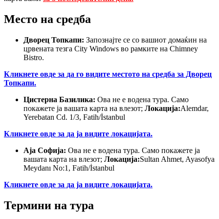
Место на средба
Дворец Топкапи:
Запознајте се со вашиот домаќин на
црвената тезга City Windows во рамките на Chimney
Bistro.
Кликнете овде за да го видите местото на средба за Дворец
Топкапи.
Цистерна Базилика:
Ова не е водена тура. Само
покажете ја вашата карта на влезот;
Локација:
Alemdar,
Yerebatan Cd. 1/3, Fatih/İstanbul
Кликнете овде за да ја видите локацијата.
Аја Софија:
Ова не е водена тура. Само покажете ја
вашата карта на влезот;
Локација:
Sultan Ahmet, Ayasofya
Meydanı No:1, Fatih/İstanbul
Кликнете овде за да ја видите локацијата.
Термини на тура