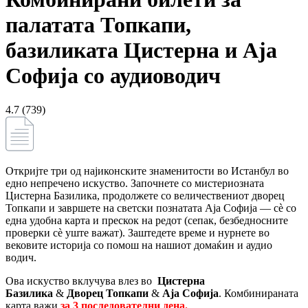
палатата Топкапи,
базиликата Цистерна и Аја
Софија со аудиоводич
4.7 (739)
Откријте три од најиконските знаменитости во Истанбул во
едно непречено искуство. Започнете со мистериозната
Цистерна Базилика, продолжете со величествениот дворец
Топкапи и завршете на светски познатата Аја Софија — сè со
една удобна карта и прескок на редот (сепак, безбедносните
проверки сè уште важат). Заштедете време и нурнете во
вековите историја со помош на нашиот домаќин и аудио
водич.
Ова искуство вклучува влез во
Цистерна
Базилика
&
Дворец Топкапи
&
Аја Софија
.
Комбинираната
карта важи
за
3 последователни дена.