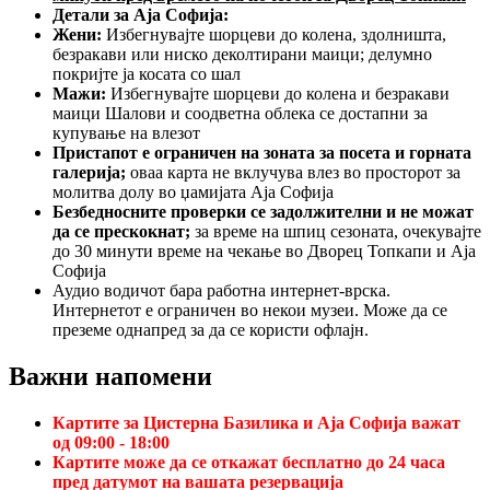
Детали за Аја Софија:
Жени:
Избегнувајте шорцеви до колена, здолништа,
безракави или ниско деколтирани маици; делумно
покријте ја косата со шал
Мажи:
Избегнувајте шорцеви до колена и безракави
маици Шалови и соодветна облека се достапни за
купување на влезот
Пристапот е ограничен на зоната за посета и горната
галерија;
оваа карта не вклучува влез во просторот за
молитва долу во џамијата Аја Софија
Безбедносните проверки се задолжителни и не можат
да се прескокнат;
за време на шпиц сезоната, очекувајте
до 30 минути време на чекање во Дворец Топкапи и Аја
Софија
Аудио водичот бара работна интернет-врска.
Интернетот е ограничен во некои музеи. Може да се
преземе однапред за да се користи офлајн.
Важни напомени
Картите за Цистерна Базилика и Аја Софија важат
од 09:00 - 18:00
Картите може да се откажат бесплатно до 24 часа
пред датумот на вашата резервација