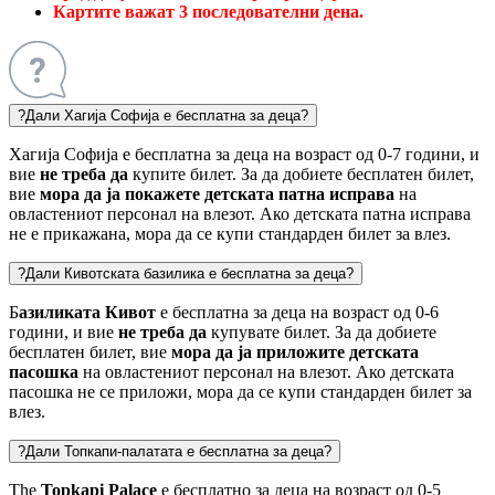
Картите важат 3 последователни дена.
?
Дали Хагија Софија е бесплатна за деца?
Хагија Софија е бесплатна за деца на возраст од 0-7 години, и
вие
не треба да
купите билет. За да добиете бесплатен билет,
вие
мора да ја покажете детската патна исправа
на
овластениот персонал на влезот. Ако детската патна исправа
не е прикажана, мора да се купи стандарден билет за влез.
?
Дали Кивотската базилика е бесплатна за деца?
Б
азиликата Кивот
е бесплатна за деца на возраст од 0-6
години, и вие
не треба да
купувате билет. За да добиете
бесплатен билет, вие
мора да ја приложите детската
пасошка
на овластениот персонал на влезот. Ако детската
пасошка не се приложи, мора да се купи стандарден билет за
влез.
?
Дали Топкапи-палатата е бесплатна за деца?
Тhe
Topkapi Palace
е бесплатно за деца на возраст од 0-5