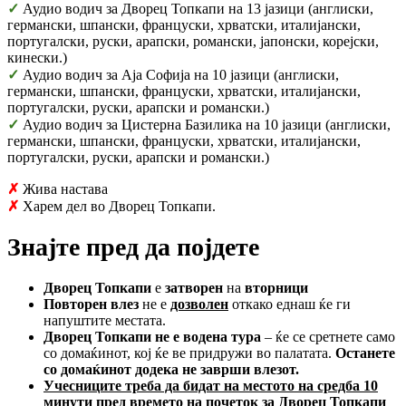
✓
Аудио водич за Дворец Топкапи на 13 јазици (англиски,
германски, шпански, француски, хрватски, италијански,
португалски, руски, арапски, романски, јапонски, корејски,
кинески.)
✓
Аудио водич за Аја Софија на 10 јазици (англиски,
германски, шпански, француски, хрватски, италијански,
португалски, руски, арапски и романски.)
✓
Аудио водич за Цистерна Базилика на 10 јазици (англиски,
германски, шпански, француски, хрватски, италијански,
португалски, руски, арапски и романски.)
✗
Жива настава
✗
Харем дел во Дворец Топкапи.
Знајте пред да појдете
Дворец Топкапи
е
затворен
на
вторници
Повторен влез
не е
дозволен
откако еднаш ќе ги
напуштите местата.
Дворец Топкапи не е водена тура
– ќе се сретнете само
со домаќинот, кој ќе ве придружи во палатата.
Останете
со домаќинот додека не заврши влезот.
Учесниците треба да бидат на местото на средба 10
минути пред времето на почеток за Дворец Топкапи