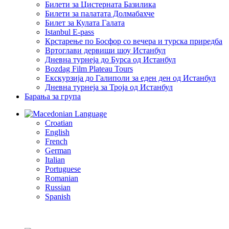
Билети за Цистерната Базилика
Билети за палатата Долмабахче
Билет за Кулата Галата
Istanbul E-pass
Крстарење по Босфор со вечера и турска приредба
Вртоглави дервиши шоу Истанбул
Дневна турнеја до Бурса од Истанбул
Bozdag Film Plateau Tours
Екскурзија до Галиполи за еден ден од Истанбул
Дневна турнеја за Троја од Истанбул
Барања за група
Language
Croatian
English
French
German
Italian
Portuguese
Romanian
Russian
Spanish