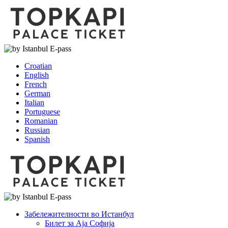
Croatian
English
French
German
Italian
Portuguese
Romanian
Russian
Spanish
Забележителности во Истанбул
Билет за Аја Софија