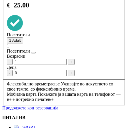
€
25.00
Посетители
1
Посетители
Возрасни
-
+
Деца
-
+
Флексибилно времетраење
Уживајте во искуството со
свое темпо, со флексибилно време.
Мобилна карта
Покажете ја вашата карта на телефонот —
не е потребно печатење.
Продолжете кон резервација
ПИТАЈ ИВ