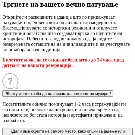
Тргнете на вашето вечно патување
Откријте ги раскошните изданија што го прикажуваат
патувањето на човештвото од антиката до модерноста.
Взаемодејствувајте со историски реликвии и отклучете
криптични богатства што создаваат врска со шепотите на
историјата. Небесниот свод ве поканува да ја видите
безвремената оставштина на цивилизациите и да учествувате
во незаборавна експедиција.
Билетите може да се откажат бесплатно до 24 часа пред
датумот на вашата резервација.
?
Колку долго треба да планирам да поминам во музејот?
Посетителите обично поминуваат 1-2 часа истражувајќи ги
експонатите, но може да потрошите и повеќе време за да
навлезете во богатата историја и артефакти прикажани на
изложбата.
?
Дали има објекти на самото место, како опции за јадење или