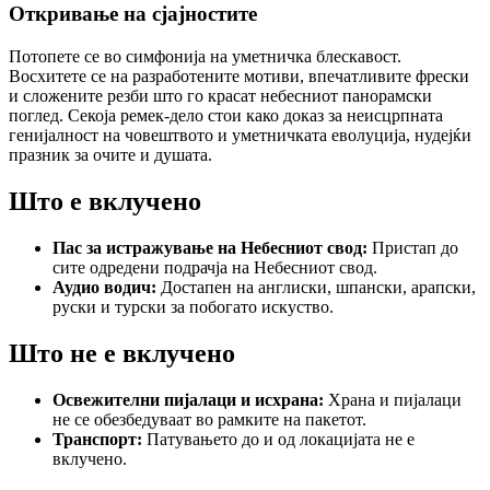
Откривање на сјајностите
Потопете се во симфонија на уметничка блескавост.
Восхитете се на разработените мотиви, впечатливите фрески
и сложените резби што го красат небесниот панорамски
поглед. Секоја ремек-дело стои како доказ за неисцрпната
генијалност на човештвото и уметничката еволуција, нудејќи
празник за очите и душата.
Што е вклучено
Пас за истражување на Небесниот свод:
Пристап до
сите одредени подрачја на Небесниот свод.
Аудио водич:
Достапен на англиски, шпански, арапски,
руски и турски за побогато искуство.
Што не е вклучено
Освежителни пијалаци и исхрана:
Храна и пијалаци
не се обезбедуваат во рамките на пакетот.
Транспорт:
Патувањето до и од локацијата не е
вклучено.