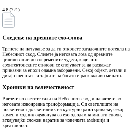
4.8 (721)
Следење на древните ехо-слова
Тргнете на патување за да ги откриете загадочните потекла на
Небесниот свод. Следете ја неговата лоза од древните
цивилизации до современите чудеса, каде што
архитектонските стилови се спојуваат за да раскажат
приказни за епохи одамна заборавени. Секој објект, детали и
дизајн шепотат ги тајните на богато и раскажливо минато.
Хроники на величественост
Влезете во светите сали на Небесниот свод и навлезете во
неговата извонредна трансформација. Од светилиште на
посветеност до светилник на културно разоткривање, секој
камен и ходник одѕвонува со ехо од одамна минати епохи,
вткајувајќи сложен наратив за човечката амбиција и
креативност.