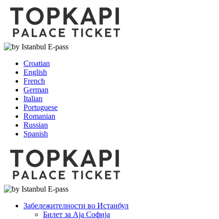
Croatian
English
French
German
Italian
Portuguese
Romanian
Russian
Spanish
Забележителности во Истанбул
Билет за Аја Софија