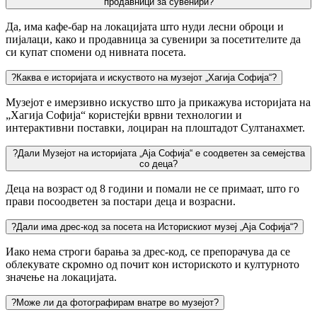
продавници за сувенири?
Да, има кафе-бар на локацијата што нуди лесни оброци и
пијалаци, како и продавница за сувенири за посетителите да
си купат спомени од нивната посета.
?
Каква е историјата и искуството на музејот „Хагија Софија“?
Музејот е имерзивно искуство што ја прикажува историјата на
„Хагија Софија“ користејќи врвни технологии и
интерактивни поставки, лоциран на плоштадот Султанахмет.
?
Дали Музејот на историјата „Аја Софија“ е соодветен за семејства
со деца?
Деца на возраст од 8 години и помали не се примаат, што го
прави посоодветен за постари деца и возрасни.
?
Дали има дрес-код за посета на Историскиот музеј „Аја Софија“?
Иако нема строги барања за дрес-код, се препорачува да се
облекувате скромно од почит кон историското и културното
значење на локацијата.
?
Може ли да фотографирам внатре во музејот?