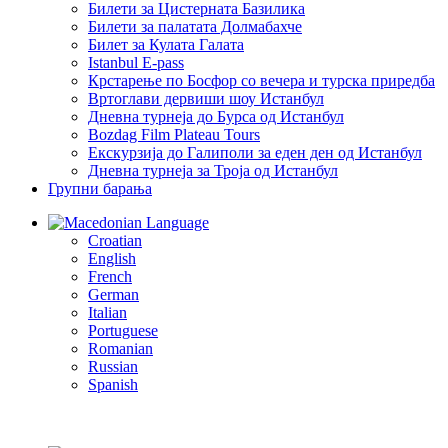
Билети за Цистерната Базилика
Билети за палатата Долмабахче
Билет за Кулата Галата
Istanbul E-pass
Крстарење по Босфор со вечера и турска приредба
Вртоглави дервиши шоу Истанбул
Дневна турнеја до Бурса од Истанбул
Bozdag Film Plateau Tours
Екскурзија до Галиполи за еден ден од Истанбул
Дневна турнеја за Троја од Истанбул
Групни барања
Language
Croatian
English
French
German
Italian
Portuguese
Romanian
Russian
Spanish