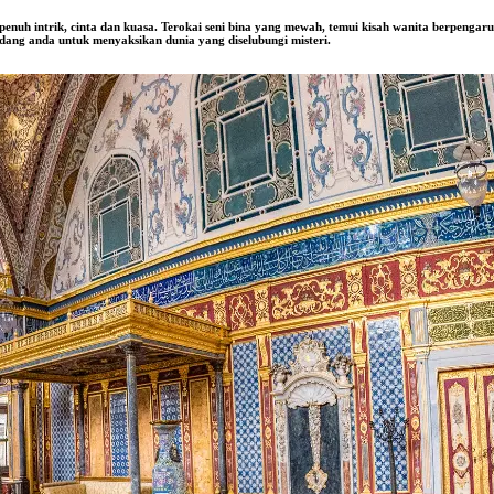
uh intrik, cinta dan kuasa. Terokai seni bina yang mewah, temui kisah wanita berpengar
dang anda untuk menyaksikan dunia yang diselubungi misteri.