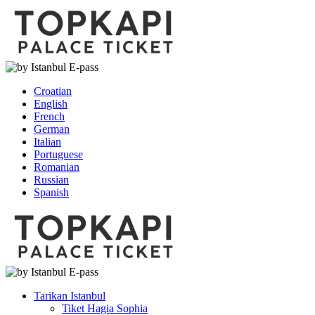
Croatian
English
French
German
Italian
Portuguese
Romanian
Russian
Spanish
Tarikan Istanbul
Tiket Hagia Sophia