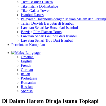
Tiket Basilica Cistern
Tiket Istana Dolmabahce
Tiket Galata Tower
Istanbul E-pass
Pelayaran Bosphorus dengan Makan Malam dan Pertunj
Tarian Dervish Berputar di Istanbul
Lawatan Sehari ke Bursa dari Istanbul
Bozdag Film Plateau Tours
Lawatan Sehari Gallipoli dari Istanbul
Lawatan Sehari Troy Dari Istanbul
Permintaan Kumpulan
Language
Croatian
English
French
German
Italian
Portuguese
Romanian
Russian
Spanish
Di Dalam Harem Diraja Istana Topkapi