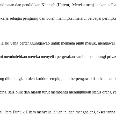
hidmatan dan pendidikan Khemah (Harem). Mereka menjalankan pelbaga
rja sebagai pengiring dan boleh meningkat melalui pelbagai peringka
wai lelaki yang bertanggungjawab untuk menjaga pintu masuk, mengaw
ni membolehkan mereka menyelia pergerakan sambil melindungi privasi
g dihubungkan oleh koridor sempit, pintu berpengawal dan halaman ke
i bina, saiz bilik dan hiasan turut membantu menunjukkan status orang 
. Para Eunuik Hitam menyelia laluan ini dan menghalang akses tanpa 