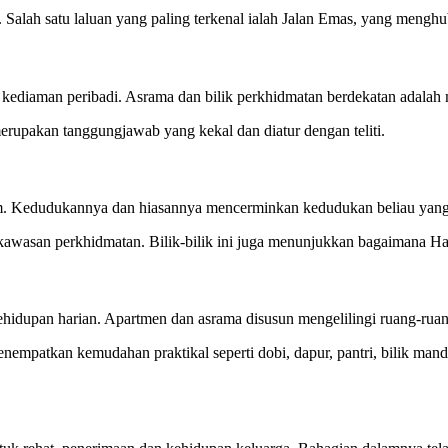
lah satu laluan yang paling terkenal ialah Jalan Emas, yang menghub
n kediaman peribadi. Asrama dan bilik perkhidmatan berdekatan adala
pakan tanggungjawab yang kekal dan diatur dengan teliti.
m. Kedudukannya dan hiasannya mencerminkan kedudukan beliau yang l
kawasan perkhidmatan. Bilik-bilik ini juga menunjukkan bagaimana Ha
kehidupan harian. Apartmen dan asrama disusun mengelilingi ruang-rua
mpatkan kemudahan praktikal seperti dobi, dapur, pantri, bilik man