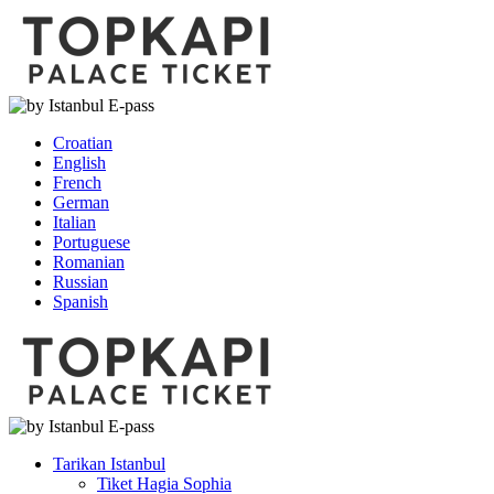
Croatian
English
French
German
Italian
Portuguese
Romanian
Russian
Spanish
Tarikan Istanbul
Tiket Hagia Sophia