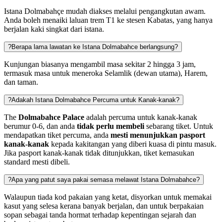
Istana Dolmabahçe mudah diakses melalui pengangkutan awam.
Anda boleh menaiki laluan trem T1 ke stesen Kabatas, yang hanya
berjalan kaki singkat dari istana.
?
Berapa lama lawatan ke Istana Dolmabahce berlangsung?
Kunjungan biasanya mengambil masa sekitar 2 hingga 3 jam,
termasuk masa untuk meneroka Selamlik (dewan utama), Harem,
dan taman.
?
Adakah Istana Dolmabahce Percuma untuk Kanak-kanak?
The
Dolmabahce Palace
adalah percuma untuk kanak-kanak
berumur 0-6, dan anda
tidak perlu membeli
sebarang tiket. Untuk
mendapatkan tiket percuma, anda
mesti menunjukkan pasport
kanak-kanak
kepada kakitangan yang diberi kuasa di pintu masuk.
Jika pasport kanak-kanak tidak ditunjukkan, tiket kemasukan
standard mesti dibeli.
?
Apa yang patut saya pakai semasa melawat Istana Dolmabahce?
Walaupun tiada kod pakaian yang ketat, disyorkan untuk memakai
kasut yang selesa kerana banyak berjalan, dan untuk berpakaian
sopan sebagai tanda hormat terhadap kepentingan sejarah dan