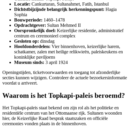
Locatie:
Cankurtaran, Sultanahmet, Fatih, Istanbul
Dichtstbijzijnde belangrijk herkenningspunt:
Hagia
Sophia
Bouwperiode:
1460–1478
Opdrachtgever:
Sultan Mehmed II
Oorspronkelijk doel:
Keizerlijke residentie, administratief
centrum en ceremonieel complex
Gesloten op:
dinsdag
Hoofdonderdelen:
Vier binnenhoven, keizerlijke harem,
schatkamer, zalen met heilige relikwieën, paleiskeukens en
koninklijke paviljoens
Museum sinds:
3 april 1924
Openingstijden, ticketvoorwaarden en toegang tot afzonderlijke
secties kunnen wijzigen. Controleer de actuele bezoekersinformatie
voordat u arriveert.
Waarom is het Topkapi-paleis beroemd?
Het Topkapi-paleis staat bekend om zijn rol als het politieke en
residentiële centrum van het Ottomaanse rijk. Sultanen woonden
hier, de Keizerlijke Raad besprak staatszaken en officiële
ceremonies vonden plaats in de binnenhoven.