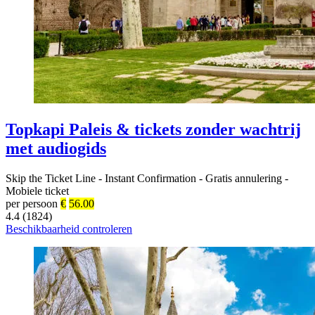
Topkapi Paleis & tickets zonder wachtrij
met audiogids
Skip the Ticket Line
-
Instant Confirmation
-
Gratis annulering
-
Mobiele ticket
per persoon
€
56.00
4.4 (1824)
Beschikbaarheid controleren