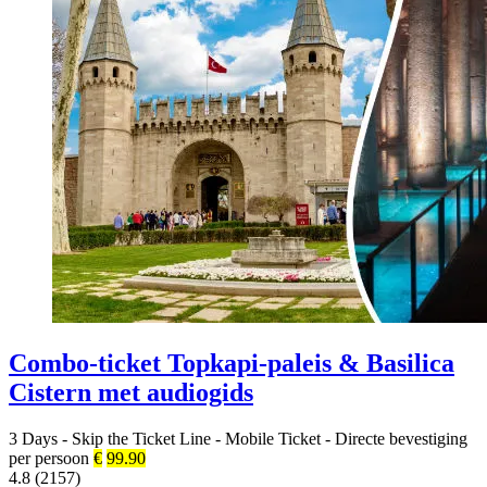
Combo-ticket Topkapi-paleis & Basilica
Cistern met audiogids
3 Days
-
Skip the Ticket Line
-
Mobile Ticket
-
Directe bevestiging
per persoon
€
99.90
4.8 (2157)