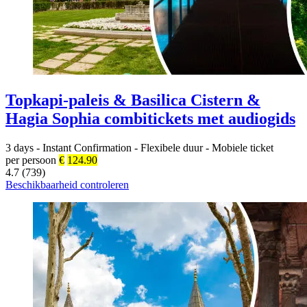
Topkapi-paleis & Basilica Cistern &
Hagia Sophia combitickets met audiogids
3 days
-
Instant Confirmation
-
Flexibele duur
-
Mobiele ticket
per persoon
€
124.90
4.7 (739)
Beschikbaarheid controleren