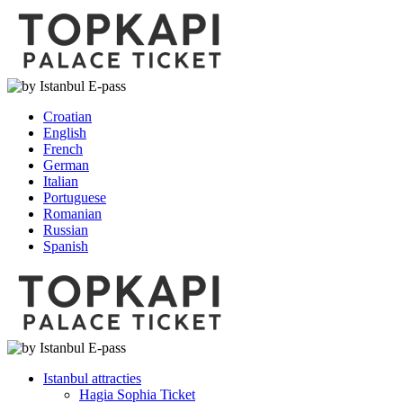
Croatian
English
French
German
Italian
Portuguese
Romanian
Russian
Spanish
Istanbul attracties
Hagia Sophia Ticket