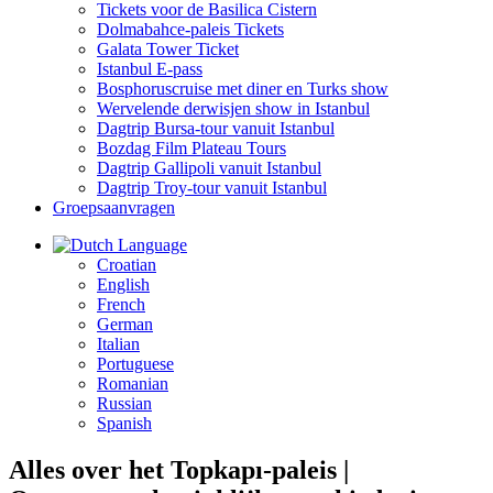
Tickets voor de Basilica Cistern
Dolmabahce-paleis Tickets
Galata Tower Ticket
Istanbul E-pass
Bosphoruscruise met diner en Turks show
Wervelende derwisjen show in Istanbul
Dagtrip Bursa-tour vanuit Istanbul
Bozdag Film Plateau Tours
Dagtrip Gallipoli vanuit Istanbul
Dagtrip Troy-tour vanuit Istanbul
Groepsaanvragen
Language
Croatian
English
French
German
Italian
Portuguese
Romanian
Russian
Spanish
Alles over het Topkapı-paleis |