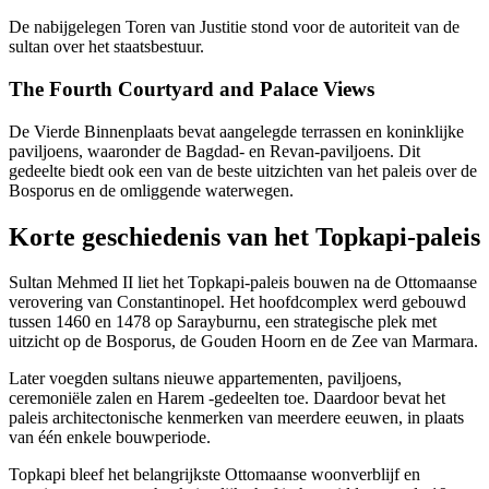
De nabijgelegen Toren van Justitie stond voor de autoriteit van de
sultan over het staatsbestuur.
The Fourth Courtyard and Palace Views
De Vierde Binnenplaats bevat aangelegde terrassen en koninklijke
paviljoens, waaronder de Bagdad- en Revan-paviljoens. Dit
gedeelte biedt ook een van de beste uitzichten van het paleis over de
Bosporus en de omliggende waterwegen.
Korte geschiedenis van het Topkapi-paleis
Sultan Mehmed II liet het Topkapi-paleis bouwen na de Ottomaanse
verovering van Constantinopel. Het hoofdcomplex werd gebouwd
tussen 1460 en 1478 op Sarayburnu, een strategische plek met
uitzicht op de Bosporus, de Gouden Hoorn en de Zee van Marmara.
Later voegden sultans nieuwe appartementen, paviljoens,
ceremoniële zalen en Harem -gedeelten toe. Daardoor bevat het
paleis architectonische kenmerken van meerdere eeuwen, in plaats
van één enkele bouwperiode.
Topkapi bleef het belangrijkste Ottomaanse woonverblijf en