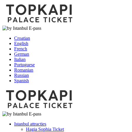
Croatian
English
French
German
Italian
Portuguese
Romanian
Russian
Spanish
Istanbul attracties
Hagia Sophia Ticket