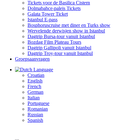
Tickets voor de Basilica Cistern
Dolmabahce-paleis Tickets
Galata Tower Ticket
Istanbul E-pass
Bosphoruscruise met diner en Turks show
Wervelende derwisjen show in Istanbul
Dagtrip Bursa-tour vanuit Istanbul
Bozdag Film Plateau Tours
Dagtrip Gallipoli vanuit Istanbul
Dagtrip Troy-tour vanuit Istanbul
Groepsaanvragen
Language
Croatian
English
French
German
Italian
Portuguese
Romanian
Russian
Spanish