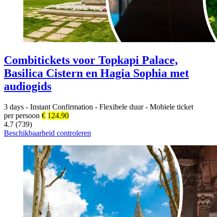
Combitickets voor Topkapi Palace,
Basilica Cistern en Hagia Sophia met
audiogids
3 days
-
Instant Confirmation
-
Flexibele duur
-
Mobiele ticket
per persoon
€
124.90
4.7 (739)
Beschikbaarheid controleren