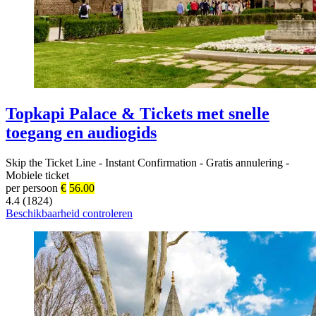
Topkapi Palace & Tickets met snelle
toegang en audiogids
Skip the Ticket Line
-
Instant Confirmation
-
Gratis annulering
-
Mobiele ticket
per persoon
€
56.00
4.4 (1824)
Beschikbaarheid controleren