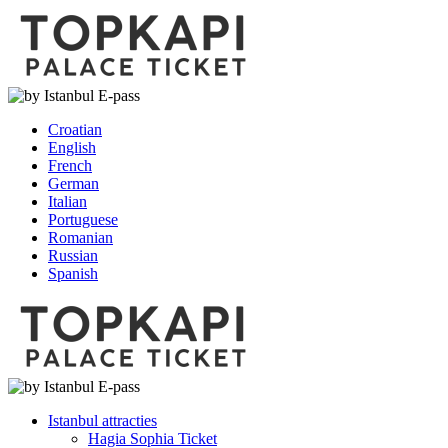
Croatian
English
French
German
Italian
Portuguese
Romanian
Russian
Spanish
Istanbul attracties
Hagia Sophia Ticket