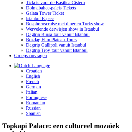
Tickets voor de Basilica Cistern
Dolmabahce-paleis Tickets
Galata Tower Ticket
Istanbul E-pass
Bosphoruscruise met diner en Turks show
Wervelende derwisjen show in Istanbul
Dagtrip Bursa-tour vanuit Istanbul
Bozdag Film Plateau Tours
Dagtrip Gallipoli vanuit Istanbul
Dagtrip Troy-tour vanuit Istanbul
Groepsaanvragen
Language
Croatian
English
French
German
Italian
Portuguese
Romanian
Russian
Spanish
Topkapi Palace: een cultureel mozaïek