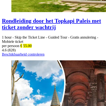
Rondleiding door het Topkapi Paleis met
ticket zonder wachtrij
1 hour
-
Skip the Ticket Line
-
Guided Tour
-
Gratis annulering
-
Mobiele ticket
per persoon
€
55.00
4.6 (828)
Beschikbaarheid controleren