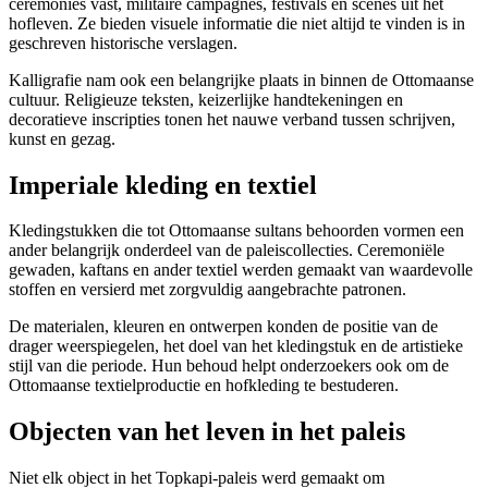
ceremonies vast, militaire campagnes, festivals en scènes uit het
hofleven. Ze bieden visuele informatie die niet altijd te vinden is in
geschreven historische verslagen.
Kalligrafie nam ook een belangrijke plaats in binnen de Ottomaanse
cultuur. Religieuze teksten, keizerlijke handtekeningen en
decoratieve inscripties tonen het nauwe verband tussen schrijven,
kunst en gezag.
Imperiale kleding en textiel
Kledingstukken die tot Ottomaanse sultans behoorden vormen een
ander belangrijk onderdeel van de paleiscollecties. Ceremoniële
gewaden, kaftans en ander textiel werden gemaakt van waardevolle
stoffen en versierd met zorgvuldig aangebrachte patronen.
De materialen, kleuren en ontwerpen konden de positie van de
drager weerspiegelen, het doel van het kledingstuk en de artistieke
stijl van die periode. Hun behoud helpt onderzoekers ook om de
Ottomaanse textielproductie en hofkleding te bestuderen.
Objecten van het leven in het paleis
Niet elk object in het Topkapi-paleis werd gemaakt om