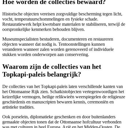
Hoe worden de collecties bewaard?
Historische objecten vereisen zorgvuldige bescherming tegen licht,
vocht, temperatuurschommelingen en fysieke schade.
Restauratiewerk helpt kwetsbare materialen te stabiliseren, terwijl de
oorspronkelijke kenmerken behouden blijven.
Museumspecialisten bestuderen, documenteren en restaureren
objecten wanneer dat nodig is. Tentoonstellingen kunnen
veranderen wanneer zalen worden gerenoveerd of individuele
stukken worden onderworpen aan conservering.
Waarom zijn de collecties van het
Topkapi-paleis belangrijk?
De collecties van het Topkapi-paleis laten verschillende kanten van
het Ottomaanse Rijk zien. Schatkistobjecten vertegenwoordigen het
keizerlijke vermogen, heilige relikwieën weerspiegelen de religieuze
geschiedenis en manuscripten bewaren kennis, ceremoniën en
artistieke tradities.
Ook porselein, diplomatieke geschenken en door buitenlanders
gemaakte objecten tonen dat de Ottomaanse hofcultuur verbonden
was met culturen in heel Europa, Azië en het Midden-Oosten. De