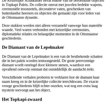
De Keizerlijke Schatkamer bevat enkele van de beroemdste objecten
in Topkapi Paleis. De collectie omvat met juwelen bedekte wapens,
ceremoniële troonzetels, decoratieve vaten, geschenken van
buitenlandse heersers en objecten die gemaakt zijn voor leden van
de Ottomaanse dynastie.
Deze stukken werden niet alleen verzameld vanwege hun materiële
waarde. Veel waren verbonden met keizerlijke ceremonies,
diplomatieke relaties en belangrijke momenten in de Ottomaanse
geschiedenis.
De Diamant van de Lepelmaker
De Diamant van de Lepelmaker is een van de bestbekende schatten
die in het paleis worden tentoongesteld. De grote peervormige
diamant wordt omringd door kleinere stenen, waardoor een
opvallend ontwerp ontstaat dat onmiddellijk de aandacht trekt.
Verschillende verhalen proberen te verklaren hoe de diamant haar
naam kreeg en in de keizerlijke collectie terechtkwam. De exacte
vroege geschiedenis blijft echter onzeker, wat nog een extra laag
mysterie toevoegt aan het object.
Het Topkapi-zwaard