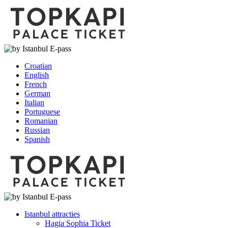
Croatian
English
French
German
Italian
Portuguese
Romanian
Russian
Spanish
Istanbul attracties
Hagia Sophia Ticket