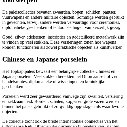
voorwerpen
De paleiscollecties bevatten zwaarden, bogen, schilden, pantser,
vuurwapens en andere militaire objecten. Sommige werden gebruikt
in gevechten, terwijl andere werden vervaardigd voor ceremonies,
diplomatieke geschenken of tentoonstellingen van keizerlijk gezag.
Goud, zilver, edelstenen, inscripties en gedetailleerd metaalwerk zijn
te vinden op veel stukken. Deze versieringen tonen hoe wapens
konden functioneren als zowel praktische objecten als kunstwerken.
Chinese en Japanse porselein
Het Topkapipaleis bewaart een belangrijke collectie Chinees en
Japans porselein. Veel stukken bereikten het Ottomaanse hof via
handelsroutes, diplomatieke uitwisselingen en koninklijke
geschenken.
Porselein werd zeer gewaardeerd vanwege zijn kwaliteit, versiering
en zeldzaamheid. Borden, schalen, kopjes en grote vazen werden
binnen het paleis gebruikt of zorgvuldig opgeslagen als waardevolle
objecten.
De collectie toont ook de brede internationale connecties van het
Ottomaanse Rijk. Objecten die duizenden kilometers van Istanbul