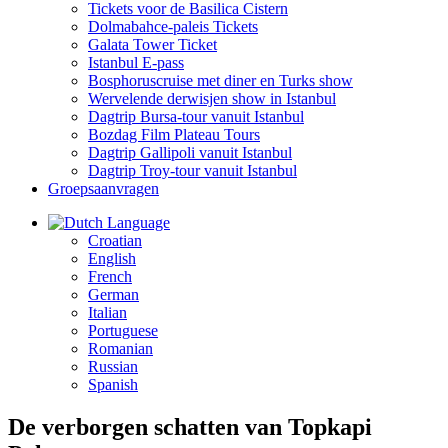
Tickets voor de Basilica Cistern
Dolmabahce-paleis Tickets
Galata Tower Ticket
Istanbul E-pass
Bosphoruscruise met diner en Turks show
Wervelende derwisjen show in Istanbul
Dagtrip Bursa-tour vanuit Istanbul
Bozdag Film Plateau Tours
Dagtrip Gallipoli vanuit Istanbul
Dagtrip Troy-tour vanuit Istanbul
Groepsaanvragen
Language
Croatian
English
French
German
Italian
Portuguese
Romanian
Russian
Spanish
De verborgen schatten van Topkapi