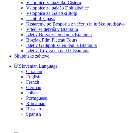
Vstopnice za baziliko Cistern
Vstopnice za palačo Dolmabahce
Vstopnica za Galatski stolp
Istanbul E-pass
Krstarenje po Bosporju z večerjo in turško predstavo
Vrteči se derviši v Istanbulu
Izlet v Burso za en dan iz Istanbula
Bozdag Film Plateau Tours
Izlet v Gallipoli za en dan iz Istanbula
Izlet v Troy za en dan iz Istanbula
Skupinske zahteve
Language
Croatian
English
French
German
Italian
Portuguese
Romanian
Russian
Spanish