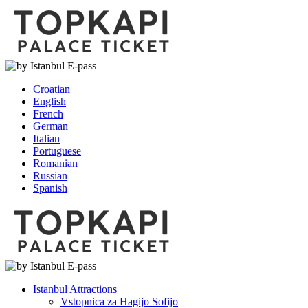
Croatian
English
French
German
Italian
Portuguese
Romanian
Russian
Spanish
Istanbul Attractions
Vstopnica za Hagijo Sofijo