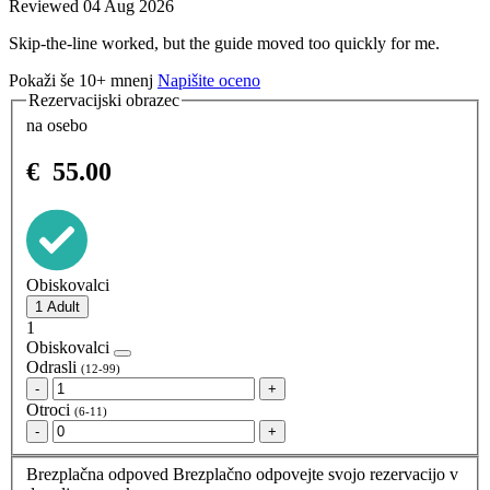
Reviewed 04 Aug 2026
Skip-the-line worked, but the guide moved too quickly for me.
Pokaži še 10+ mnenj
Napišite oceno
Rezervacijski obrazec
na osebo
€
55.00
Obiskovalci
1
Obiskovalci
Odrasli
(12-99)
-
+
Otroci
(6-11)
-
+
Brezplačna odpoved
Brezplačno odpovejte svojo rezervacijo v