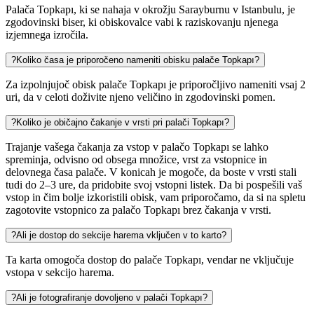
Palača Topkapı, ki se nahaja v okrožju Sarayburnu v Istanbulu, je
zgodovinski biser, ki obiskovalce vabi k raziskovanju njenega
izjemnega izročila.
?
Koliko časa je priporočeno nameniti obisku palače Topkapı?
Za izpolnjujoč obisk palače Topkapı je priporočljivo nameniti vsaj 2
uri, da v celoti doživite njeno veličino in zgodovinski pomen.
?
Koliko je običajno čakanje v vrsti pri palači Topkapı?
Trajanje vašega čakanja za vstop v palačo Topkapı se lahko
spreminja, odvisno od obsega množice, vrst za vstopnice in
delovnega časa palače. V konicah je mogoče, da boste v vrsti stali
tudi do 2–3 ure, da pridobite svoj vstopni listek. Da bi pospešili vaš
vstop in čim bolje izkoristili obisk, vam priporočamo, da si na spletu
zagotovite vstopnico za palačo Topkapı brez čakanja v vrsti.
?
Ali je dostop do sekcije harema vključen v to karto?
Ta karta omogoča dostop do palače Topkapı, vendar ne vključuje
vstopa v sekcijo harema.
?
Ali je fotografiranje dovoljeno v palači Topkapı?