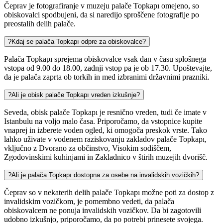
Čeprav je fotografiranje v muzeju palače Topkapı omejeno, so
obiskovalci spodbujeni, da si naredijo sproščene fotografije po
preostalih delih palače.
?
Kdaj se palača Topkapı odpre za obiskovalce?
Palača Topkapı sprejema obiskovalce vsak dan v času splošnega
vstopa od 9.00 do 18.00, zadnji vstop pa je ob 17.30. Upoštevajte,
da je palača zaprta ob torkih in med izbranimi državnimi prazniki.
?
Ali je obisk palače Topkapı vreden izkušnje?
Seveda, obisk palače Topkapı je resnično vreden, tudi če imate v
Istanbulu na voljo malo časa. Priporočamo, da vstopnice kupite
vnaprej in izberete voden ogled, ki omogoča preskok vrste. Tako
lahko uživate v vodenem raziskovanju zakladov palače Topkapı,
vključno z Dvorano za občinstvo, Visokim sodiščem,
Zgodovinskimi kuhinjami in Zakladnico v štirih muzejih dvorišč.
?
Ali je palača Topkapı dostopna za osebe na invalidskih vozičkih?
Čeprav so v nekaterih delih palače Topkapı možne poti za dostop z
invalidskim vozičkom, je pomembno vedeti, da palača
obiskovalcem ne ponuja invalidskih vozičkov. Da bi zagotovili
udobno izkušnjo, priporočamo, da po potrebi prinesete svojega.