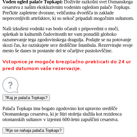
Voden ogled palače Topkapi:
Doživite razkošni svet Osmanskega
cesarstva z našim ekskluzivnim vodenim ogledom palače Topkapı.
Prečkite zapletene dvorane, veličastna dvorišča in zaklade
neprecenljivih artefaktov, ki so nekoč pripadali mogočnim sultanom.
Naši izkušeni vodniki vas bodo očarali s pripovedmi o moči,
spletkah in kulturnih čudovitostih ter vam ponudili globoko
razumevanje tega zgodovinskega dragulja. Podajte se na potovanje
skozi čas, ko raziskujete srce dediščine Istanbula. Rezervirajte svoje
mesto še danes in postanite del te očarljive pustolovščine.
Vstopnice je mogoče brezplačno preklicati do 24 ur
pred datumom vaše rezervacije.
?
Kaj je palača Topkapı?
Palača Topkapı ima bogato zgodovino kot upravno središče
Otomanskega cesarstva, ki je štiri stoletja služila kot rezidenca
otomanskih sultanov v izjemni 600-letni zapuščini cesarstva.
?
Kje se nahaja palača Topkapı?