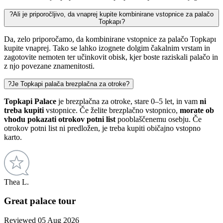
?
Ali je priporočljivo, da vnaprej kupite kombinirane vstopnice za palačo
Topkapı?
Da, zelo priporočamo, da kombinirane vstopnice za palačo Topkapı
kupite vnaprej. Tako se lahko izognete dolgim čakalnim vrstam in
zagotovite nemoten ter učinkovit obisk, kjer boste raziskali palačo in
z njo povezane znamenitosti.
?
Je Topkapi palača brezplačna za otroke?
Topkapi Palace
je brezplačna za otroke, stare 0–5 let, in vam
ni
treba kupiti
vstopnice. Če želite brezplačno vstopnico,
morate ob
vhodu pokazati otrokov potni list
pooblaščenemu osebju. Če
otrokov potni list ni predložen, je treba kupiti običajno vstopno
karto.
Thea L.
Great palace tour
Reviewed 05 Aug 2026