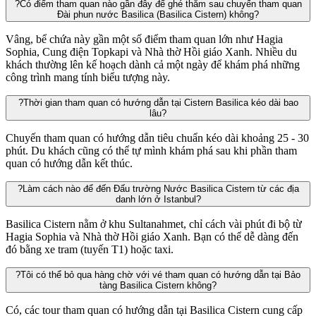
?
Có điểm tham quan nào gần đây để ghé thăm sau chuyến tham quan
Đài phun nước Basilica (Basilica Cistern) không?
Vâng, bể chứa này gần một số điểm tham quan lớn như Hagia
Sophia, Cung điện Topkapi và Nhà thờ Hồi giáo Xanh. Nhiều du
khách thường lên kế hoạch dành cả một ngày để khám phá những
công trình mang tính biểu tượng này​.
?
Thời gian tham quan có hướng dẫn tại Cistern Basilica kéo dài bao
lâu?
Chuyến tham quan có hướng dẫn tiêu chuẩn kéo dài khoảng 25 - 30
phút. Du khách cũng có thể tự mình khám phá sau khi phần tham
quan có hướng dẫn kết thúc.
?
Làm cách nào để đến Đấu trường Nước Basilica Cistern từ các địa
danh lớn ở Istanbul?
Basilica Cistern nằm ở khu Sultanahmet, chỉ cách vài phút đi bộ từ
Hagia Sophia và Nhà thờ Hồi giáo Xanh. Bạn có thể dễ dàng đến
đó bằng xe tram (tuyến T1) hoặc taxi.
?
Tôi có thể bỏ qua hàng chờ với vé tham quan có hướng dẫn tại Bảo
tàng Basilica Cistern không?
Có, các tour tham quan có hướng dẫn tại Basilica Cistern cung cấp