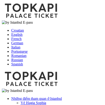
Croatian
English
French
German
Italian
Portuguese
Romanian
Russian
Spanish
Những điểm tham quan ở Istanbul
Vé Hagia Sophia