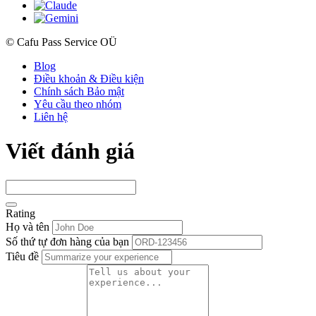
© Cafu Pass Service OÜ
Blog
Điều khoản & Điều kiện
Chính sách Bảo mật
Yêu cầu theo nhóm
Liên hệ
Viết đánh giá
Rating
Họ và tên
Số thứ tự đơn hàng của bạn
Tiêu đề