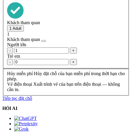
Khách tham quan
1
Khách tham quan
Người lớn
-
+
Trẻ em
-
+
Hủy miễn phí
Hủy đặt chỗ của bạn miễn phí trong thời hạn cho
phép.
Vé điện thoại
Xuất trình vé của bạn trên điện thoại — không
cần in.
Tiếp tục đặt chỗ
HỎI AI