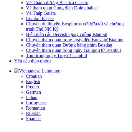
Vé Thánh đường Basilica Cistern
Vé tham quan Cung điện Dolmabahce
Vé Tháp Galata
Istanbul E-pass
Chuyến du thuyền Bosphorus với bữa tối và chương
trình Thổ Nhĩ Kỳ
Biểu diễn các Dervish Quay cuồng Istanbul
Chuyến tham quan trong ngày đến Bursa từ Istanbul
Chuyến tham quan Đường băng phim Bozdag
Chuyến tham quan trong ngày Gallipoli từ Istanbul
Tour trong ngày Troy từ Istanbul
Yêu cầu theo nhóm
Language
Croatian
English
French
German
Italian
Portuguese
Romanian
Russian
Spanish