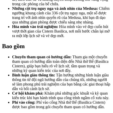
trong các phòng của bể chứa.
Những cột trụ nguy nga và ánh nhìn của Medusa:
Chiêm
ngưỡng khung cảnh của 336 cột trụ nguy nga, một số được
trang trí với ánh nhìn quyến rũ của Medusa, khi bạn đi dạo
qua những gian phòng được chiếu sáng nhẹ nhàng.
Hòa mình vào trải nghiệm:
Hòa mình vào vẻ đẹp cuốn hút
vượt thời gian của Cistern Basilica, nơi mỗi bước chân lại mở
ra một lớp lịch sử và vẻ đẹp mới.
Bao gồm
Chuyến tham quan có hướng dẫn:
Tham gia một chuyến
tham quan có hướng dẫn toàn diện đến Nhà thờ Bể (Basilica
Cistern), giúp bạn hiểu rõ về lịch sử, tầm quan trọng và
những kỳ quan kiến trúc của nơi đây.
Bình luận giàu thông tin:
Tận hưởng những bình luận giàu
thông tin từ đội ngũ hướng dẫn của chúng tôi, những người
sẽ làm phong phú trải nghiệm của bạn bằng các giai thoại hấp
dẫn và bối cảnh lịch sử.
Cơ hội khám phá:
Khám phá những góc khuất và kỳ quan
kiến trúc khi bạn hành trình qua công trình ngầm cổ xưa này.
Phí vào cổng:
Phí vào cổng Nhà thờ Bể (Basilica Cistern)
được bao gồm trong gói chuyến tham quan có hướng dẫn.