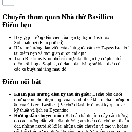
Chuyến tham quan Nhà thờ Basillica
Điểm hẹn
Hãy gặp hướng dẫn viên của bạn tại trạm Busforus
Sultanahmet (Khu phố cổ).
Hãy tìm hướng dẫn viên của chúng tôi cầm cờ E-pass Istanbul
tại điểm hẹn và thời gian được chỉ định
Trạm Busforus Khu phố cổ được đặt thuận tiện ở phía đối
diện với Hagia Sophia, có đánh dấu bằng sự hiện diện của
các xe buýt hai tầng màu đỏ.
Điểm nổi bật
Khám phá những điều kỳ thú ẩn giấu:
Đi sâu bên dưới
những con phố nhộn nhịp của Istanbul để khám phá những bí
ẩn của Cistern Basilica (Bể chứa Basillica), một kỳ quan về
kỹ thuật và lịch sử Byzantine.
Hướng dẫn chuyên môn:
Bắt đầu hành trình đầy cảm hứng
do các hướng dẫn viên địa phương am hiểu của chúng tôi dẫn
dắt, những người sẽ kể lại những câu chuyện về các vị hoàng
đế, kiến trúc sư và những huyền thoại trường tồn vang vọng