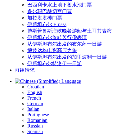
巴西利卡水上地下蓄水池门票
多尔玛巴赫切宫门票
加拉塔塔楼门票
伊斯坦布尔 E-pass
博斯普鲁斯海峡晚餐游船与土耳其表演
伊斯坦布尔旋转苦行僧表演
从伊斯坦布尔出发的布尔萨一日游
博兹达格电影高原之旅
从伊斯坦布尔出发的加里波利一日游
伊斯坦布尔特洛伊一日游
群组请求
Language
Croatian
English
French
German
Italian
Portuguese
Romanian
Russian
Spanish