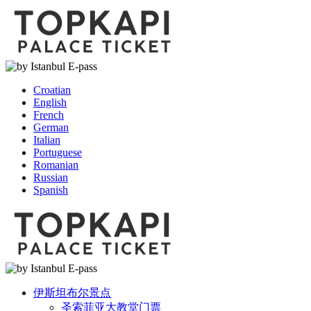
Croatian
English
French
German
Italian
Portuguese
Romanian
Russian
Spanish
伊斯坦布尔景点
圣索菲亚大教堂门票