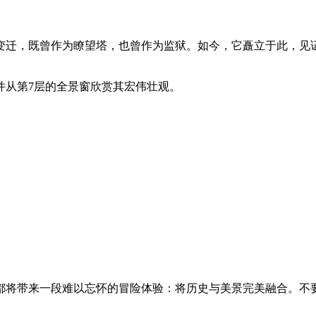
的变迁，既曾作为瞭望塔，也曾作为监狱。如今，它矗立于此，见
并从第7层的全景窗欣赏其宏伟壮观。
都将带来一段难以忘怀的冒险体验：将历史与美景完美融合。不