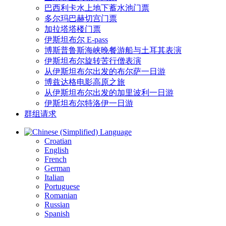
巴西利卡水上地下蓄水池门票
多尔玛巴赫切宫门票
加拉塔塔楼门票
伊斯坦布尔 E-pass
博斯普鲁斯海峡晚餐游船与土耳其表演
伊斯坦布尔旋转苦行僧表演
从伊斯坦布尔出发的布尔萨一日游
博兹达格电影高原之旅
从伊斯坦布尔出发的加里波利一日游
伊斯坦布尔特洛伊一日游
群组请求
Language
Croatian
English
French
German
Italian
Portuguese
Romanian
Russian
Spanish