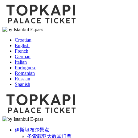
Croatian
English
French
German
Italian
Portuguese
Romanian
Russian
Spanish
伊斯坦布尔景点
圣索菲亚大教堂门票