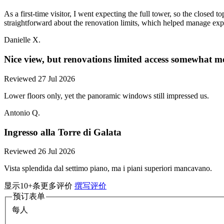
As a first-time visitor, I went expecting the full tower, so the closed 
straightforward about the renovation limits, which helped manage expe
Danielle X.
Nice view, but renovations limited access somewhat m
Reviewed 27 Jul 2026
Lower floors only, yet the panoramic windows still impressed us.
Antonio Q.
Ingresso alla Torre di Galata
Reviewed 26 Jul 2026
Vista splendida dal settimo piano, ma i piani superiori mancavano.
显示10+条更多评价
撰写评价
预订表单
每人