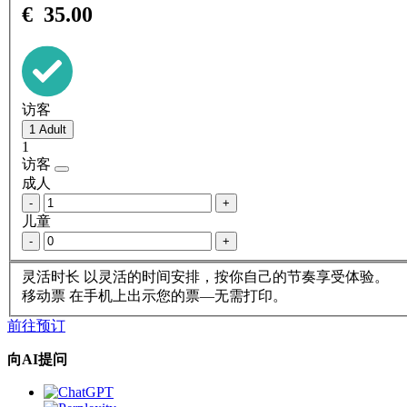
€
35.00
访客
1
访客
成人
-
+
儿童
-
+
灵活时长
以灵活的时间安排，按你自己的节奏享受体验。
移动票
在手机上出示您的票—无需打印。
前往预订
向AI提问