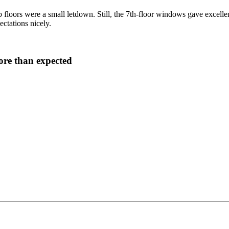
top floors were a small letdown. Still, the 7th-floor windows gave excelle
ctations nicely.
ore than expected