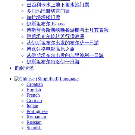
巴西利卡水上地下蓄水池门票
多尔玛巴赫切宫门票
加拉塔塔楼门票
伊斯坦布尔 E-pass
博斯普鲁斯海峡晚餐游船与土耳其表演
伊斯坦布尔旋转苦行僧表演
从伊斯坦布尔出发的布尔萨一日游
博兹达格电影高原之旅
从伊斯坦布尔出发的加里波利一日游
伊斯坦布尔特洛伊一日游
群组请求
Language
Croatian
English
French
German
Italian
Portuguese
Romanian
Russian
Spanish