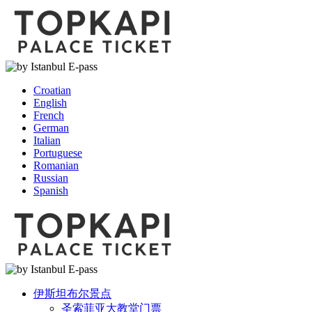
Croatian
English
French
German
Italian
Portuguese
Romanian
Russian
Spanish
伊斯坦布尔景点
圣索菲亚大教堂门票