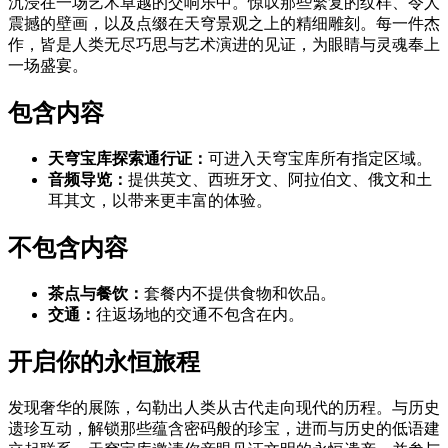
沉浸在一场艺术卓越的交响乐中。惊叹那些繁复的纹样、令人
震撼的壁画，以及点缀在天穹景观之上的精细雕刻。每一件杰
作，皆是人类无尽巧思与艺术演进的见证，为眼睛与灵魂奉上
一场盛宴。
包含内容
天穹宝库探索通行证：
可进入天穹宝库所有指定区域。
音频导览：
提供英文、西班牙文、阿拉伯文、俄文和土
耳其文，以带来更丰富的体验。
不包含内容
茶点与餐饮：
套餐内不提供食物和饮品。
交通：
往返场地的交通不包含在内。
开启你的永恒旅程
发现奢华的展陈，勾勒出人类从古代走向现代的历程。与历史
遗珍互动，解锁那些蕴含密码般的珍宝，进而与历史的低语建