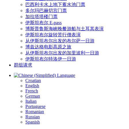
巴西利卡水上地下蓄水池门票
多尔玛巴赫切宫门票
加拉塔塔楼门票
伊斯坦布尔 E-pass
博斯普鲁斯海峡晚餐游船与土耳其表演
伊斯坦布尔旋转苦行僧表演
从伊斯坦布尔出发的布尔萨一日游
博兹达格电影高原之旅
从伊斯坦布尔出发的加里波利一日游
伊斯坦布尔特洛伊一日游
群组请求
Language
Croatian
English
French
German
Italian
Portuguese
Romanian
Russian
Spanish