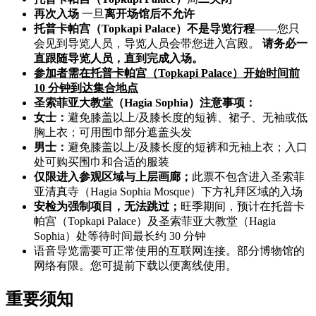
再次入场
一旦
离开场馆后
不允许
托普卡帕宫（Topkapi Palace）不是导览行程
——您只
会见到导览人员，导览人员会带您进入宫殿。
请务必一
直跟随导览人员，直到完成入场。
参加者需在托普卡帕宫（Topkapi Palace）开始时间前
10 分钟到达集合地点
圣索菲亚大教堂（Hagia Sophia）注意事项：
女士：
避免膝盖以上/及膝长度的短裤、裙子、无袖或低
胸上衣；可用围巾部分遮盖头发
男士：
避免膝盖以上/及膝长度的短裤和无袖上衣；入口
处可购买围巾和合适的服装
仅限进入参观区域与上层画廊；
此票不包含进入圣索菲
亚清真寺（Hagia Sophia Mosque）下方礼拜区域的入场
安检为强制项目，无法跳过；
旺季期间，预计在托普卡
帕宫（Topkapi Palace）及圣索菲亚大教堂（Hagia
Sophia）处等待时间最长约 30 分钟
语音导览需要可正常使用的互联网连接。部分博物馆的
网络有限。您可提前下载以便离线使用。
重要须知