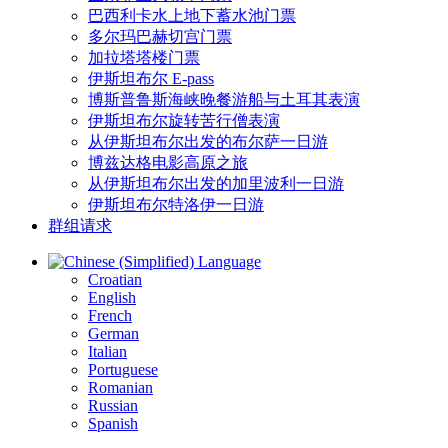
巴西利卡水上地下蓄水池门票
多尔玛巴赫切宫门票
加拉塔塔楼门票
伊斯坦布尔 E-pass
博斯普鲁斯海峡晚餐游船与土耳其表演
伊斯坦布尔旋转苦行僧表演
从伊斯坦布尔出发的布尔萨一日游
博兹达格电影高原之旅
从伊斯坦布尔出发的加里波利一日游
伊斯坦布尔特洛伊一日游
群组请求
Language
Croatian
English
French
German
Italian
Portuguese
Romanian
Russian
Spanish