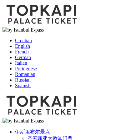
Croatian
English
French
German
Italian
Portuguese
Romanian
Russian
Spanish
伊斯坦布尔景点
圣索菲亚大教堂门票