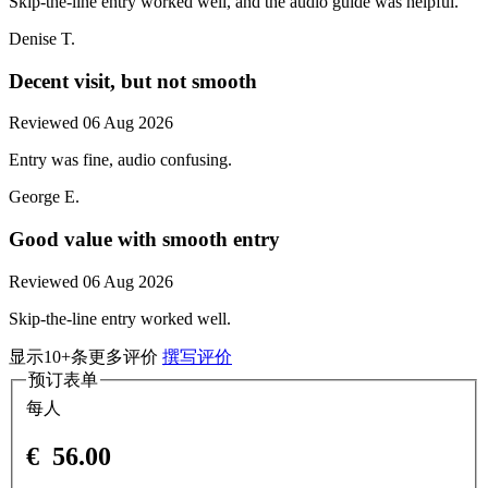
Skip-the-line entry worked well, and the audio guide was helpful.
Denise T.
Decent visit, but not smooth
Reviewed 06 Aug 2026
Entry was fine, audio confusing.
George E.
Good value with smooth entry
Reviewed 06 Aug 2026
Skip-the-line entry worked well.
显示10+条更多评价
撰写评价
预订表单
每人
€
56.00