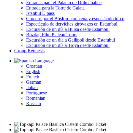
Entradas para el Palacio de Dolmabahce
Entrada para la Torre de Galata
Istanbul E-pass
Crucero por el Bósforo con cena y espectáculo turco
Espectáculo de derviches giróvagos en Estambul
Excursión de un día a Bursa desde Estambul
Bozdag Film Plateau Tours
Excursión de un día a Gallipoli desde Estambul
Excursión de un día a Troya desde Estambul
Group Requests
Language
Croatian
English
French
German
Italian
Portuguese
Romanian
Russian