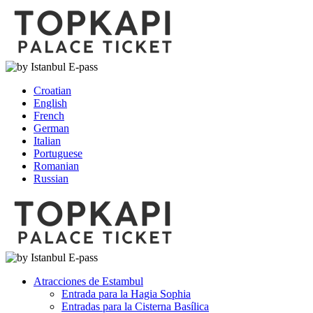
Croatian
English
French
German
Italian
Portuguese
Romanian
Russian
Atracciones de Estambul
Entrada para la Hagia Sophia
Entradas para la Cisterna Basílica