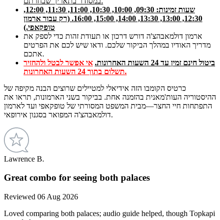
במסודר בתאריך שבחרתם.
שעות זמינות: 09:30, 10:00, 10:30, 11:00, 11:30, 12:00,
12:30, 13:00, 13:30, 14:00, 15:00, 16:00. (רק עבור ארמון
טופקאפי.)
ארמון דולמאבהצ'ה דורש דרכון או תעודת זהות כדי לספק את
מדריך האודיו במהלך הביקור שלכם. ודאו שיש לכם את הפרטים
אתכם.
ביטול חינם זמין עד 24 השעות האחרונות.
אי אפשר לבטל ולהחזיר
תשלום בתוך 24 השעות האחרונות.
כרטיס הקומבו הזה אידיאלי למטיילים שרוצים הבנה מקיפה של
ההיסטוריה העות'מאנית בהזמנה אחת. בביקור בשני הארמונות, תראו את
התפתחות חיי החצר—מבית המשפט המסורתי של טופקאפי ועד לארמון
דולמאבהצ'ה המפואר בסגנון אירופאי.
Lawrence B.
Great combo for seeing both palaces
Reviewed 06 Aug 2026
Loved comparing both palaces; audio guide helped, though Topkapi