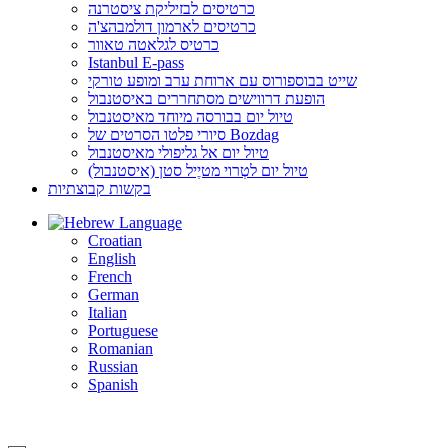
כרטיסים לבזיליקת ציסטרנה
כרטיסים לארמון דולמבהצ'ה
כרטיס לגלאטה טאוור
Istanbul E-pass
שייט בבוספורוס עם ארוחת ערב ומופע טורקי
הופעת דרווישים מסתחררים באיסטנבול
טיול יום בבורסה מיוחד מאיסטנבול
סיורי פלטו הסרטים של Bozdag
טיול יום אל גליפולי מאיסטנבול
טיול יום לטְרוי מטיֶיל סטן (איסטנבול)
בקשות קבוצתיות
Language
Croatian
English
French
German
Italian
Portuguese
Romanian
Russian
Spanish