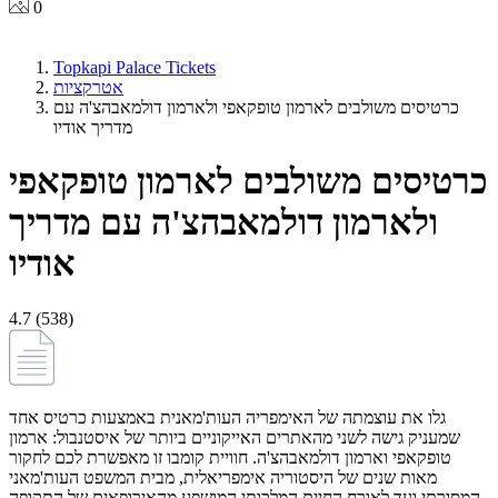
0
Topkapi Palace Tickets
אטרקציות
כרטיסים משולבים לארמון טופקאפי ולארמון דולמאבהצ'ה עם
מדריך אודיו
כרטיסים משולבים לארמון טופקאפי
ולארמון דולמאבהצ'ה עם מדריך
אודיו
4.7 (538)
גלו את עוצמתה של האימפריה העות'מאנית באמצעות כרטיס אחד
שמעניק גישה לשני מהאתרים האייקוניים ביותר של איסטנבול: ארמון
טופקאפי וארמון דולמאבהצ'ה. חוויית קומבו זו מאפשרת לכם לחקור
מאות שנים של היסטוריה אימפריאלית, מבית המשפט העות'מאני
המסורתי ועד לאורח החיים המלכותי המושפע מהאירופאים של התקופה