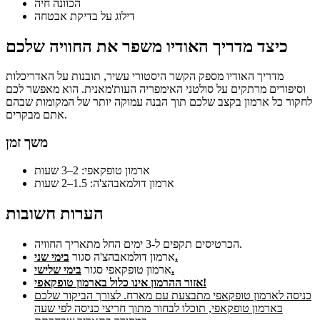
הכוונה חיה
דילוג על בדיקת אבטחה
כיצד מדריך האודיו משפר את החוויה שלכם
מדריך האודיו מספק הקשר היסטורי עשיר, תובנות על האדריכלות
וסיפורים מרתקים על סולטני האימפריה העות'מאנית. הוא מאפשר לכם
לחקור כל ארמון בקצב שלכם תוך הבנה עמוקה יותר של המקומות שבהם
אתם מבקרים.
משך זמן
ארמון טופקאפי: 2–3 שעות
ארמון דולמאבהצ'ה: 1.5–2 שעות
הערות חשובות
הכרטיסים תקפים ל-3 ימים החל מתאריך החוויה.
בימי שני.
ארמון דולמאבהצ'ה סגור
בימי שלישי.
ארמון טופקאפי סגור
אזור ההרמון אינו כלול בארמון טופקאפי!
כניסה לארמון טופקאפי מתבצעת עם מארח.
לצורך הביקור שלכם
בארמון טופקאפי, תוכלו לבחור מתוך חריצי כניסה לפי שעה