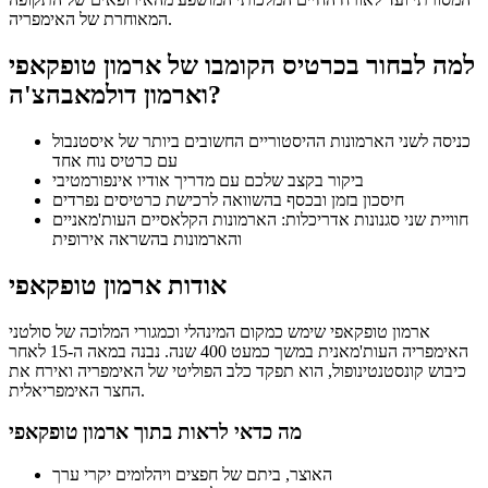
המאוחרת של האימפריה.
למה לבחור בכרטיס הקומבו של ארמון טופקאפי
וארמון דולמאבהצ'ה?
כניסה לשני הארמונות ההיסטוריים החשובים ביותר של איסטנבול
עם כרטיס נוח אחד
ביקור בקצב שלכם עם מדריך אודיו אינפורמטיבי
חיסכון בזמן ובכסף בהשוואה לרכישת כרטיסים נפרדים
חוויית שני סגנונות אדריכלות: הארמונות הקלאסיים העות'מאניים
והארמונות בהשראה אירופית
אודות ארמון טופקאפי
ארמון טופקאפי שימש כמקום המינהלי וכמגורי המלוכה של סולטני
האימפריה העות'מאנית במשך כמעט 400 שנה. נבנה במאה ה-15 לאחר
כיבוש קונסטנטינופול, הוא תפקד כלב הפוליטי של האימפריה ואירח את
החצר האימפריאלית.
מה כדאי לראות בתוך ארמון טופקאפי
האוצר, ביתם של חפצים ויהלומים יקרי ערך