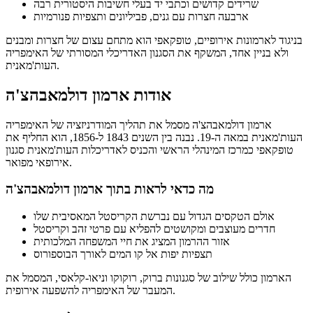
שרידים קדושים וכתבי יד בעלי חשיבות היסטורית רבה
ארבעה חצרות עם גנים, פביליונים ותצפיות פנורמיות
בניגוד לארמונות אירופיים, טופקאפי הוא מתחם עצום של חצרות ומבנים
ולא בניין אחד, המשקף את הסגנון האדריכלי המסורתי של האימפריה
העות'מאנית.
אודות ארמון דולמאבהצ'ה
ארמון דולמאבהצ'ה מסמל את תהליך המודרניזציה של האימפריה
העות'מאנית במאה ה-19. נבנה בין השנים 1843 ל-1856, הוא החליף את
טופקאפי כמרכז המינהלי הראשי והכניס לאדריכלות העות'מאנית סגנון
אירופאי מפואר.
מה כדאי לראות בתוך ארמון דולמאבהצ'ה
אולם הטקסים הגדול עם נברשת הקריסטל המאסיבית שלו
חדרים מעוצבים ומקושטים להפליא עם פרטי זהב וקריסטל
אזור ההרמון המציג את חיי המשפחה המלכותית
תצפיות יפות אל קו המים לאורך הבוספורוס
הארמון כולל שילוב של סגנונות ברוק, רוקוקו וניאו-קלאסי, המסמל את
המעבר של האימפריה להשפעה אירופית.