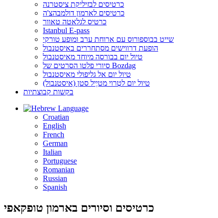
כרטיסים לבזיליקת ציסטרנה
כרטיסים לארמון דולמבהצ'ה
כרטיס לגלאטה טאוור
Istanbul E-pass
שייט בבוספורוס עם ארוחת ערב ומופע טורקי
הופעת דרווישים מסתחררים באיסטנבול
טיול יום בבורסה מיוחד מאיסטנבול
סיורי פלטו הסרטים של Bozdag
טיול יום אל גליפולי מאיסטנבול
טיול יום לטְרוי מטיֶיל סטן (איסטנבול)
בקשות קבוצתיות
Language
Croatian
English
French
German
Italian
Portuguese
Romanian
Russian
Spanish
כרטיסים וסיורים בארמון טופקאפי