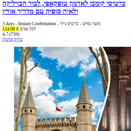
כרטיסי קומבו לארמון טופקאפי, לבור הבזיליקה
ולאיה סופיה עם מדריך אודיו
משך גמיש
-
כרטיס נייד
-
Instant Confirmation
-
3 days
לכל אדם
€
124.90
4.7 (739)
בדוק זמינות