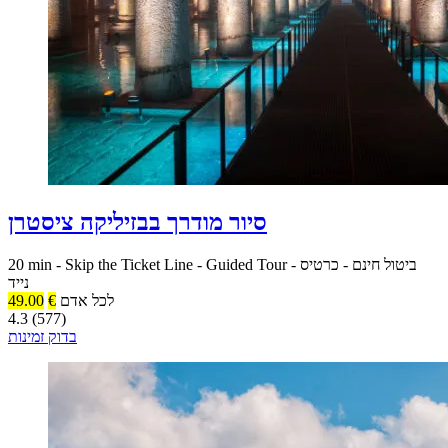
סיור מודרך בבזיליקה ציסטרן
ביטול חינם
-
כרטיס
-
Guided Tour
-
Skip the Ticket Line
-
20 min
נייד
לכל אדם
€
49.00
4.3 (577)
בדוק זמינות