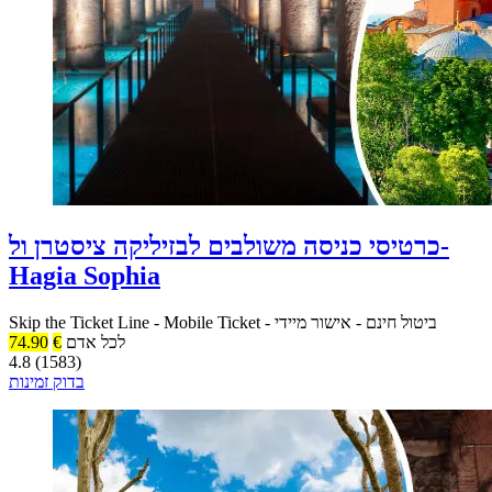
כרטיסי כניסה משולבים לבזיליקה ציסטרן ול-
Hagia Sophia
ביטול חינם
-
אישור מיידי
-
Mobile Ticket
-
Skip the Ticket Line
לכל אדם
€
74.90
4.8 (1583)
בדוק זמינות