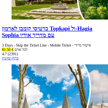
כרטיסי קומבו לארמון Topkapi ול-Hagia
Sophia עם מדריך אודיו
אישור מיידי
-
Mobile Ticket
-
Skip the Ticket Line
-
3 Days
לכל אדם
€
81.50
4.7 (2391)
בדוק זמינות