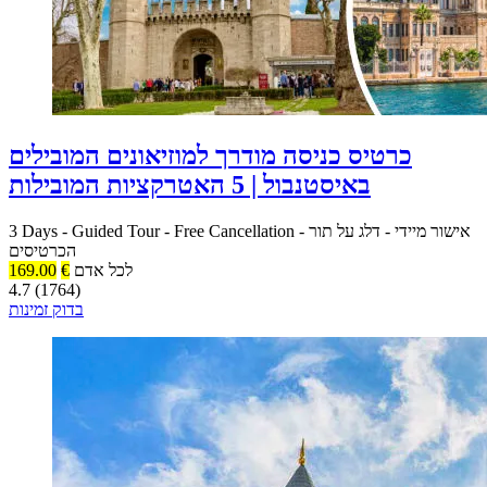
כרטיס כניסה מודרך למוזיאונים המובילים
באיסטנבול | 5 האטרקציות המובילות
אישור מיידי
-
דלג על תור
-
Free Cancellation
-
Guided Tour
-
3 Days
הכרטיסים
לכל אדם
€
169.00
4.7 (1764)
בדוק זמינות