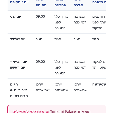
הערה חשובה
יום / תקופה
סגירה
אחרונה
פתיחה
ת לוח הזמנים
משתנה
בדרך כלל
09:00
יום שני
ני ביותר לפני
לפי עונה
לפני
הביקור.
הסגירה
סגור
סגור
סגור
סגור
יום שלישי
מוקדם לביקור
משתנה
בדרך כלל
09:00
יום רביעי –
שקט יותר.
לפי עונה
לפני
יום ראשון
הסגירה
יתכן שמשתנה
ייתכן
ייתכן
ייתכן
חגים
שמשתנה
שמשתנה
שמשתנה
ציבוריים &
חגים דתיים
Topkapi Palace הוא אחד
טיפ פרקטי למטיילים: