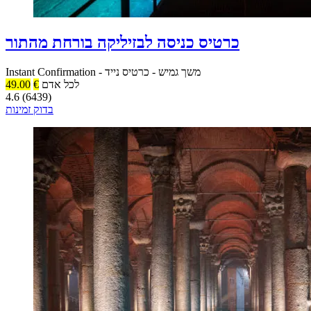
כרטיס כניסה לבזיליקה בורחת מהתור
משך גמיש
-
כרטיס נייד
-
Instant Confirmation
לכל אדם
€
49.00
4.6 (6439)
בדוק זמינות