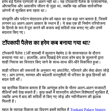
हरेम बड़े पैलेस प्रणाली से अलग नहीं था। यह टोपकापी पैलेस के प्रशासनिक,
औपचारिक और आवासीय जीवन से जुड़ा था, जबकि यह अधिक सार्वजनिक
आंगनों से सुरक्षित बना रहता था।
संस्कृति और पर्यटन मंत्रालय हरेम को महल का एक बड़ा भाग बताता है, जिसमें
लगभग 60 अलग-अलग आकार के स्थान हैं। ये कक्ष एक ही निर्माण परियोजना
के हिस्से के रूप में पूरा करने की बजाय कई सदियों तक बनाए गए और उनमें
बदलाव किए गए।
टॉपकापी पैलेस का हरेम कब बनाया गया था?
टॉपकापी पैलेस 15वीं शताब्दी में सुल्तान मेहमेद II के शासनकाल के दौरान
बनवाया गया था। हालांकि, आज दिखाई देने वाला हरेम बाद के सुल्तानों द्वारा
शाही निवास का विस्तार किए जाने के साथ-साथ धीरे-धीरे विकसित हुआ।
शाही परिवार की जरूरतों के अनुसार नए अपार्टमेंट, गलियारे और सेवा क्षेत्र जोड़े
गए। आग लगना, मरम्मत और बदलती वास्तुशैली भी परिसर के कुछ हिस्सों को
बदल देती थीं।
यह क्रमिक विकास बताता है कि आगंतुक हरेम के भीतर अलग-अलग सजावटी
शैलियाँ क्यों देख सकते हैं। कुछ कक्षों में शास्त्रीय ओटोमन विशेषताएँ सुरक्षित हैं,
जबकि अन्य में बाद की सदियों से किए गए जोड़ और नवीनीकरण की झलक
मिलती है।
महल के व्यापक विकास का विवरण इसमें शामिल है
Topkapi Palace history