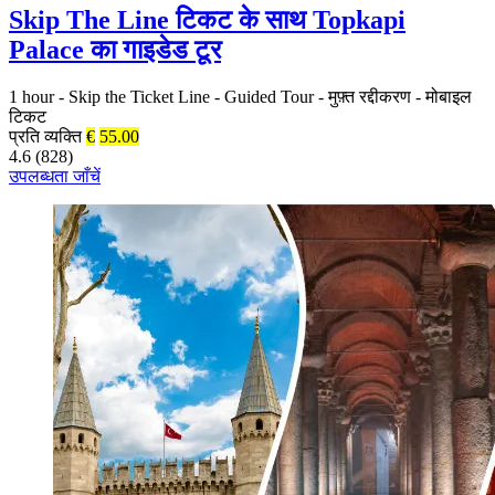
Skip The Line टिकट के साथ Topkapi
Palace का गाइडेड टूर
1 hour
-
Skip the Ticket Line
-
Guided Tour
-
मुफ़्त रद्दीकरण
-
मोबाइल
टिकट
प्रति व्यक्ति
€
55.00
4.6 (828)
उपलब्धता जाँचें