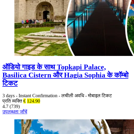
ऑडियो गाइड के साथ Topkapi Palace,
Basilica Cistern और Hagia Sophia के कॉम्बो
टिकट
3 days
-
Instant Confirmation
-
लचीली अवधि
-
मोबाइल टिकट
प्रति व्यक्ति
€
124.90
4.7 (739)
उपलब्धता जाँचें