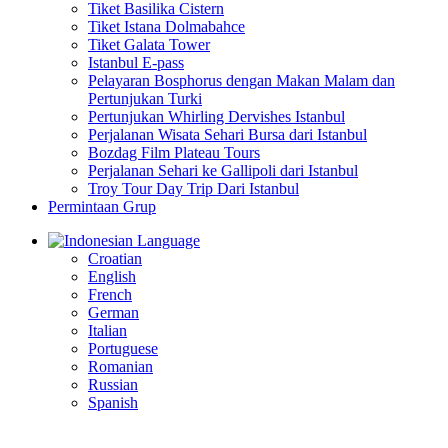
Tiket Basilika Cistern
Tiket Istana Dolmabahce
Tiket Galata Tower
Istanbul E-pass
Pelayaran Bosphorus dengan Makan Malam dan
Pertunjukan Turki
Pertunjukan Whirling Dervishes Istanbul
Perjalanan Wisata Sehari Bursa dari Istanbul
Bozdag Film Plateau Tours
Perjalanan Sehari ke Gallipoli dari Istanbul
Troy Tour Day Trip Dari Istanbul
Permintaan Grup
Language
Croatian
English
French
German
Italian
Portuguese
Romanian
Russian
Spanish