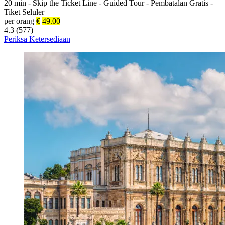
20 min
-
Skip the Ticket Line
-
Guided Tour
-
Pembatalan Gratis
-
Tiket Seluler
per orang
€
49.00
4.3 (577)
Periksa Ketersediaan