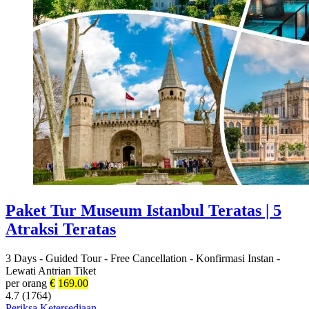
Paket Tur Museum Istanbul Teratas | 5
Atraksi Teratas
3 Days
-
Guided Tour
-
Free Cancellation
-
Konfirmasi Instan
-
Lewati Antrian Tiket
per orang
€
169.00
4.7 (1764)
Periksa Ketersediaan