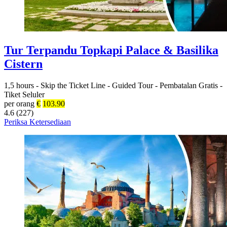
Tur Terpandu Topkapi Palace & Basilika
Cistern
1,5 hours
-
Skip the Ticket Line
-
Guided Tour
-
Pembatalan Gratis
-
Tiket Seluler
per orang
€
103.90
4.6 (227)
Periksa Ketersediaan