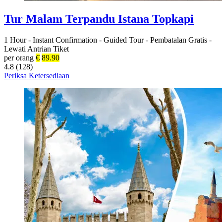
Tur Malam Terpandu Istana Topkapi
1 Hour
-
Instant Confirmation
-
Guided Tour
-
Pembatalan Gratis
-
Lewati Antrian Tiket
per orang
€
89.90
4.8 (128)
Periksa Ketersediaan