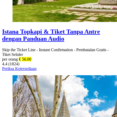
Istana Topkapi & Tiket Tanpa Antre
dengan Panduan Audio
Skip the Ticket Line
-
Instant Confirmation
-
Pembatalan Gratis
-
Tiket Seluler
per orang
€
56.00
4.4 (1824)
Periksa Ketersediaan