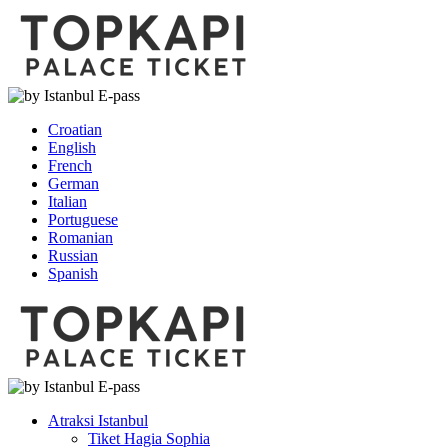
Croatian
English
French
German
Italian
Portuguese
Romanian
Russian
Spanish
Atraksi Istanbul
Tiket Hagia Sophia