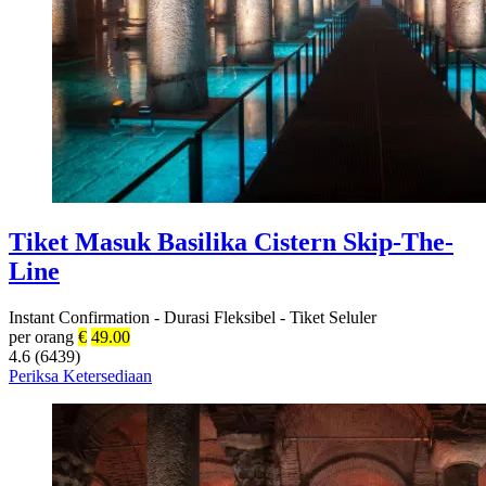
Tiket Masuk Basilika Cistern Skip-The-
Line
Instant Confirmation
-
Durasi Fleksibel
-
Tiket Seluler
per orang
€
49.00
4.6 (6439)
Periksa Ketersediaan