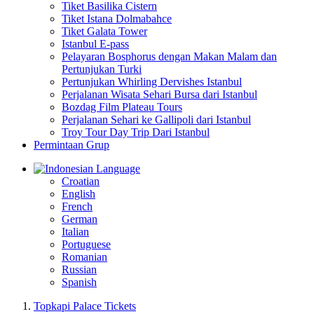
Tiket Basilika Cistern
Tiket Istana Dolmabahce
Tiket Galata Tower
Istanbul E-pass
Pelayaran Bosphorus dengan Makan Malam dan
Pertunjukan Turki
Pertunjukan Whirling Dervishes Istanbul
Perjalanan Wisata Sehari Bursa dari Istanbul
Bozdag Film Plateau Tours
Perjalanan Sehari ke Gallipoli dari Istanbul
Troy Tour Day Trip Dari Istanbul
Permintaan Grup
Language
Croatian
English
French
German
Italian
Portuguese
Romanian
Russian
Spanish
Topkapi Palace Tickets