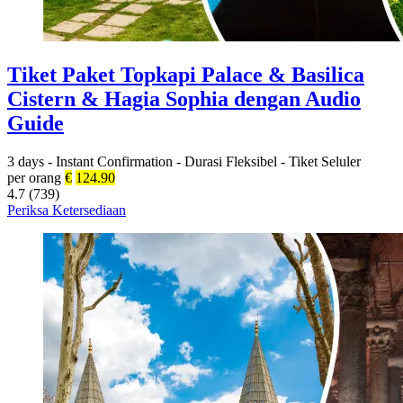
Tiket Paket Topkapi Palace & Basilica
Cistern & Hagia Sophia dengan Audio
Guide
3 days
-
Instant Confirmation
-
Durasi Fleksibel
-
Tiket Seluler
per orang
€
124.90
4.7 (739)
Periksa Ketersediaan