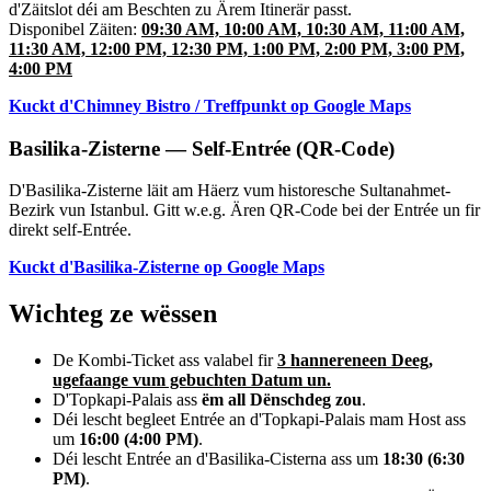
d'Zäitslot déi am Beschten zu Ärem Itinerär passt.
Disponibel Zäiten:
09:30 AM, 10:00 AM, 10:30 AM, 11:00 AM,
11:30 AM, 12:00 PM, 12:30 PM, 1:00 PM, 2:00 PM, 3:00 PM,
4:00 PM
Kuckt d'Chimney Bistro / Treffpunkt op Google Maps
Basilika-Zisterne — Self-Entrée (QR-Code)
D'Basilika-Zisterne läit am Häerz vum historesche Sultanahmet-
Bezirk vun Istanbul. Gitt w.e.g. Ären QR-Code bei der Entrée un fir
direkt self-Entrée.
Kuckt d'Basilika-Zisterne op Google Maps
Wichteg ze wëssen
De Kombi-Ticket ass valabel fir
3 hannereneen Deeg,
ugefaange vum gebuchten Datum un.
D'Topkapi-Palais ass
ëm all Dënschdeg zou
.
Déi lescht begleet Entrée an d'Topkapi-Palais mam Host ass
um
16:00 (4:00 PM)
.
Déi lescht Entrée an d'Basilika-Cisterna ass um
18:30 (6:30
PM)
.