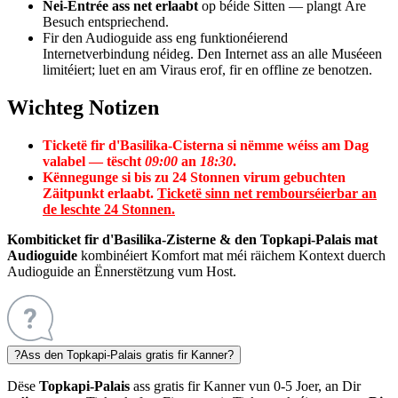
Nei-Entrée ass net erlaabt
op béide Sitten — plangt Äre
Besuch entspriechend.
Fir den Audioguide ass eng funktionéierend
Internetverbindung néideg. Den Internet ass an alle Muséeen
limitéiert; luet en am Viraus erof, fir en offline ze benotzen.
Wichteg Notizen
Ticketë fir d'Basilika-Cisterna si nëmme wéiss am Dag
valabel — tëscht
09:00
an
18:30
.
Kënnegunge si bis zu 24 Stonnen virum gebuchten
Zäitpunkt erlaabt.
Ticketë sinn net rembourséierbar an
de leschte 24 Stonnen.
Kombiticket fir d'Basilika-Zisterne & den Topkapi-Palais mat
Audioguide
kombinéiert Komfort mat méi räichem Kontext duerch
Audioguide an Ënnerstëtzung vum Host.
?
Ass den Topkapi-Palais gratis fir Kanner?
Dëse
Topkapi-Palais
ass gratis fir Kanner vun 0-5 Joer, an Dir