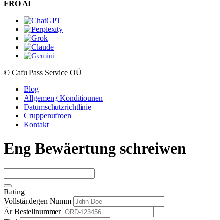
FRO AI
© Cafu Pass Service OÜ
Blog
Allgemeng Konditiounen
Datumschutzrichtlinie
Gruppenufroen
Kontakt
Eng Bewäertung schreiwen
Rating
Vollständegen Numm
Är Bestellnummer