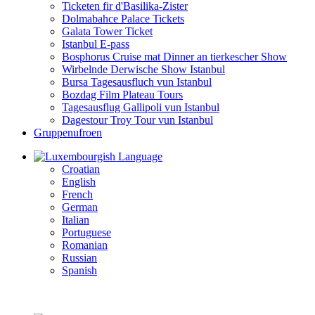
Ticketen fir d'Basilika-Zister
Dolmabahce Palace Tickets
Galata Tower Ticket
Istanbul E-pass
Bosphorus Cruise mat Dinner an tierkescher Show
Wirbelnde Derwische Show Istanbul
Bursa Tagesausfluch vun Istanbul
Bozdag Film Plateau Tours
Tagesausflug Gallipoli vun Istanbul
Dagestour Troy Tour vun Istanbul
Gruppenufroen
Language
Croatian
English
French
German
Italian
Portuguese
Romanian
Russian
Spanish