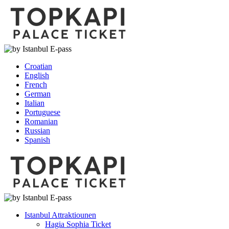
Croatian
English
French
German
Italian
Portuguese
Romanian
Russian
Spanish
Istanbul Attraktiounen
Hagia Sophia Ticket