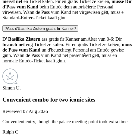
méisst net
en Ticket kafen. Fir en gratis Ticket ze kréien,
musse Dir
d'Pass vum Kand
beim Entrée dem autoriséierte Personal
virweisen. Wann de Pass vum Kand net virgewisen gëtt, muss e
Standard-Entrée-Ticket kaaft ginn.
?
Ass d'Basilika Zistern gratis fir Kanner?
D'
Basilika Zistern
ass gratis fir Kanner am Alter vun 0-6; Dir
brauch net
eng Ticket ze kafen. Fir en gratis Ticket ze kréien,
muss
de Pass vum Kand
un d'beuechtegt Personal am Entrée gewise
ginn. Wann de Pass vum Kand net presentéiert gëtt, muss en
normale Entrée-Ticket kaaft ginn.
Simon U.
Convenient combo for two iconic sites
Reviewed 07 Aug 2026
Convenient entry, though the palace meeting point took extra time.
Ralph C.