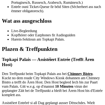
Portugisesch, Russesch, Arabesch, Rumänesch.)
Entrée ouni Ticket-Queue fir béid Siten (Sécherheet ass nach
ëmmer obligatoresch).
Wat ass ausgeschloss
Live-Begleedung
Kopfhörer oder Earphones fir Audioguiden
Harem-Sektioun am Topkapi Palais.
Plazen & Treffpunkten
Topkapi Palais — Assistéiert Entrée (Trefft Ären
Host)
Den Treffpunkt beim Topkapi Palais ass bei
Chimney Bistro
.
Kuckt no dem roude City Windows Kiosk dobannen am Chimney
Bistro a trefft do Ären Host. Den Host begleed Iech bis zur Paart
vum Palais. Gitt w.e.g. op d'mannst
10 Minuten
virun der
geplangter Zäit bei de Treffpunkt a bleift bei Ärem Host bis d'Entrée
komplett ass.
Assistéiert Entréeë si all Dag geplangt ausser Dënschdes. Wielt