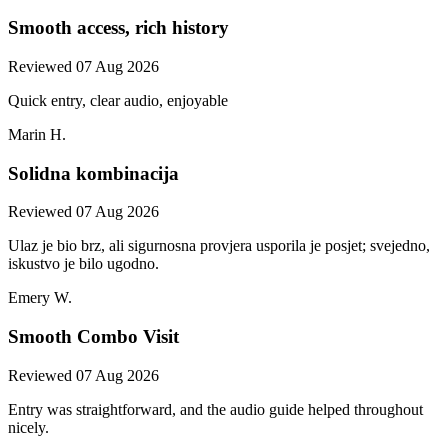
Smooth access, rich history
Reviewed 07 Aug 2026
Quick entry, clear audio, enjoyable
Marin H.
Solidna kombinacija
Reviewed 07 Aug 2026
Ulaz je bio brz, ali sigurnosna provjera usporila je posjet; svejedno,
iskustvo je bilo ugodno.
Emery W.
Smooth Combo Visit
Reviewed 07 Aug 2026
Entry was straightforward, and the audio guide helped throughout
nicely.