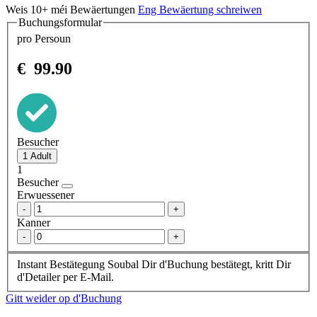
Weis 10+ méi Bewäertungen
Eng Bewäertung schreiwen
Buchungsformular
pro Persoun
€
99.90
Besucher
1
Besucher
Erwuessener
-
+
Kanner
-
+
Instant Bestätegung
Soubal Dir d'Buchung bestätegt, kritt Dir
d'Detailer per E-Mail.
Gitt weider op d'Buchung