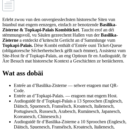
Erlebt zwou vun den onvergiesslechsten historesche Siten vun
Istanbul mat engem eenzegen, einfach ze benotzende
Basilika-
Zisterne & Topkapi-Palais Kombiticket
. Taucht erof an déi
stëmmungsvoll, vu Säulen gezeechent Hallen vun der
Basilika-
Zisterne
a entdeckt d’kritescht Geriicht an d’Sammlunge vum
Topkapi-Palais.
Dëse Kombi enthält d’Entrée ouni Ticket-Queue
(obligatoresche Sécherheetscheck gëllt nach ëmmer), Assistenz vum
Site-Host fir d’Topkapi-Palais, an eng Optioun fir en Audioguidë, fir
Äre Besuch mat historesche Kontext a Geschichten ze beräicheren.
Wat ass dobäi
Entrée an d’Basilika-Zisterne — selwer eragoen mat QR-
Code.
Entrée an d’Topkapi-Palais. — eragoen mat engem Host.
Audioguidë fir d’Topkapi-Palais a 13 Sproochen (Englesch,
Däitsch, Spuenesch, Franséisch, Kroatesch, Italienesch,
Portugisesch, Russesch, Arabesch, Rumänesch, Japanesch,
Koreanesch, Chinesesch.)
Audioguidë fir d’Basilika-Zisterne a 10 Sproochen (Englesch,
Däitsch, Spuenesch, Franséisch, Kroatesch, Italienesch,