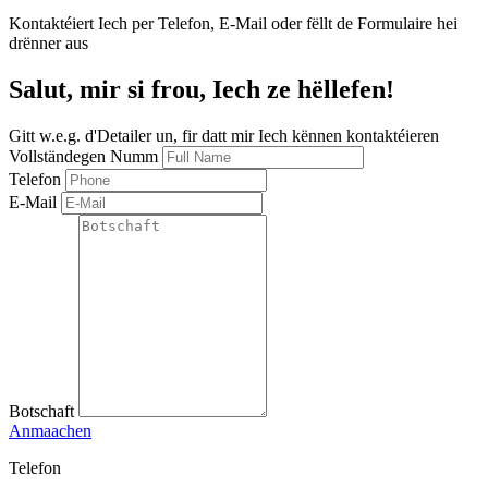
Kontaktéiert Iech per Telefon, E-Mail oder fëllt de Formulaire hei
drënner aus
Salut, mir si frou, Iech ze hëllefen!
Gitt w.e.g. d'Detailer un, fir datt mir Iech kënnen kontaktéieren
Vollständegen Numm
Telefon
E-Mail
Botschaft
Anmaachen
Telefon