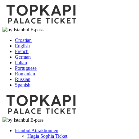
Croatian
English
French
German
Italian
Portuguese
Romanian
Russian
Spanish
Istanbul Attraktiounen
Hagia Sophia Ticket