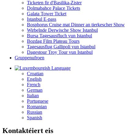
Ticketen fir d'Basilika-Zister
Dolmabahce Palace Tickets
Galata Tower Ticket
Istanbul E-pass
Bosphorus Cruise mat Dinner an tierkescher Show
Wirbelnde Derwische Show Istanbul
Bursa Tagesausfluch vun Istanbul
Bozdag Film Plateau Tours
Tagesausflug Gallipoli vun Istanbul
Dagestour Troy Tour vun Istanbul
Gruppenufroen
Language
Croatian
English
French
German
Italian
Portuguese
Romanian
Russian
Spanish
Kontaktéiert eis