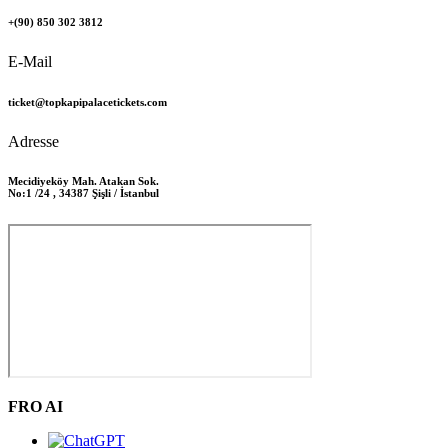
+(90) 850 302 3812
E-Mail
ticket@topkapipalacetickets.com
Adresse
Mecidiyeköy Mah. Atakan Sok.
No:1 /24 , 34387 Şişli / İstanbul
FRO AI