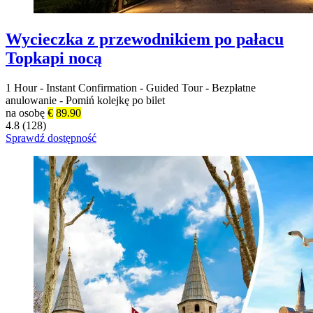
Wycieczka z przewodnikiem po pałacu
Topkapi nocą
1 Hour
-
Instant Confirmation
-
Guided Tour
-
Bezpłatne
anulowanie
-
Pomiń kolejkę po bilet
na osobę
€
89.90
4.8 (128)
Sprawdź dostępność