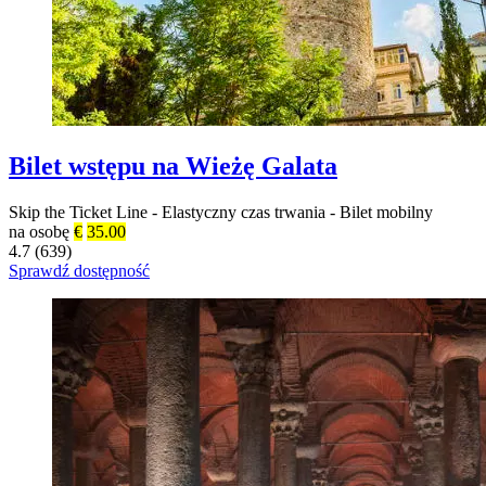
Bilet wstępu na Wieżę Galata
Skip the Ticket Line
-
Elastyczny czas trwania
-
Bilet mobilny
na osobę
€
35.00
4.7 (639)
Sprawdź dostępność