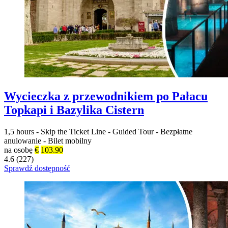
Wycieczka z przewodnikiem po Pałacu
Topkapi i Bazylika Cistern
1,5 hours
-
Skip the Ticket Line
-
Guided Tour
-
Bezpłatne
anulowanie
-
Bilet mobilny
na osobę
€
103.90
4.6 (227)
Sprawdź dostępność