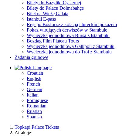
Bilety do Bazyliki Cysternej
Bilety do Pałacu Dolmabahçe
Bilet na Wieżę Galata
Istanbul E-pass
Rejs po Bosforze z kolacją i tureckim pokazem
Pokaz wirujących derwiszów w Stambule
Wycieczka jednodniowa Bursa z Istambułu
Bozdag Film Plateau Tours
Wycieczka jednodniowa Gallipoli z Stambułu
Wycieczka jednodniowa do Troi z Stambułu
Żądania grupowe
Language
Croatian
English
French
German
Italian
Portuguese
Romanian
Russian
Spanish
Topkapi Palace Tickets
Atrakcje