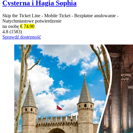
Cysterna i Hagia Sophia
Skip the Ticket Line
-
Mobile Ticket
-
Bezpłatne anulowanie
-
Natychmiastowe potwierdzenie
na osobę
€
74.90
4.8 (1583)
Sprawdź dostępność