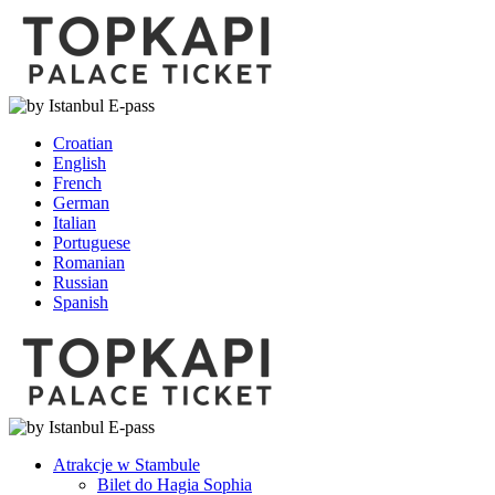
Croatian
English
French
German
Italian
Portuguese
Romanian
Russian
Spanish
Atrakcje w Stambule
Bilet do Hagia Sophia