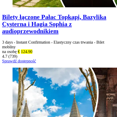
Bilety łączone Pałac Topkapi, Bazylika
Cysterna i Hagia Sophia z
audioprzewodnikiem
3 days
-
Instant Confirmation
-
Elastyczny czas trwania
-
Bilet
mobilny
na osobę
€
124.90
4.7 (739)
Sprawdź dostępność