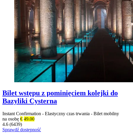
Bilet wstępu z pominięciem kolejki do
Bazyliki Cysterna
Instant Confirmation
-
Elastyczny czas trwania
-
Bilet mobilny
na osobę
€
49.00
4.6 (6439)
Sprawdź dostępność