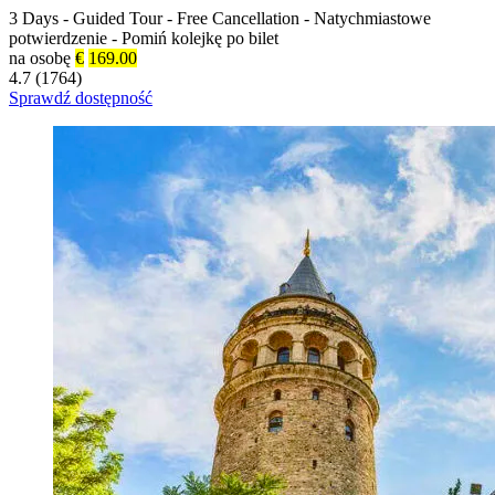
3 Days
-
Guided Tour
-
Free Cancellation
-
Natychmiastowe
potwierdzenie
-
Pomiń kolejkę po bilet
na osobę
€
169.00
4.7 (1764)
Sprawdź dostępność