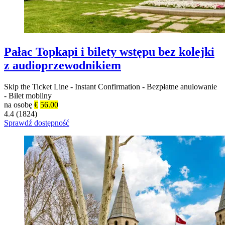
Pałac Topkapi i bilety wstępu bez kolejki
z audioprzewodnikiem
Skip the Ticket Line
-
Instant Confirmation
-
Bezpłatne anulowanie
-
Bilet mobilny
na osobę
€
56.00
4.4 (1824)
Sprawdź dostępność