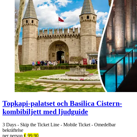
Topkapi-palatset och Basilica Cistern-
kombibiljett med ljudguide
3 Days
-
Skip the Ticket Line
-
Mobile Ticket
-
Omedelbar
bekräftelse
per person
€
99.90