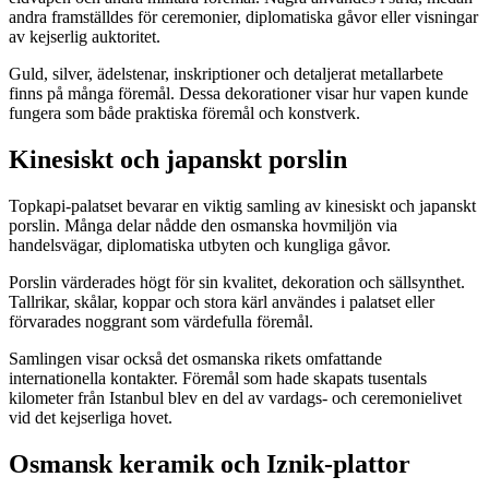
andra framställdes för ceremonier, diplomatiska gåvor eller visningar
av kejserlig auktoritet.
Guld, silver, ädelstenar, inskriptioner och detaljerat metallarbete
finns på många föremål. Dessa dekorationer visar hur vapen kunde
fungera som både praktiska föremål och konstverk.
Kinesiskt och japanskt porslin
Topkapi-palatset bevarar en viktig samling av kinesiskt och japanskt
porslin. Många delar nådde den osmanska hovmiljön via
handelsvägar, diplomatiska utbyten och kungliga gåvor.
Porslin värderades högt för sin kvalitet, dekoration och sällsynthet.
Tallrikar, skålar, koppar och stora kärl användes i palatset eller
förvarades noggrant som värdefulla föremål.
Samlingen visar också det osmanska rikets omfattande
internationella kontakter. Föremål som hade skapats tusentals
kilometer från Istanbul blev en del av vardags- och ceremonielivet
vid det kejserliga hovet.
Osmansk keramik och Iznik-plattor