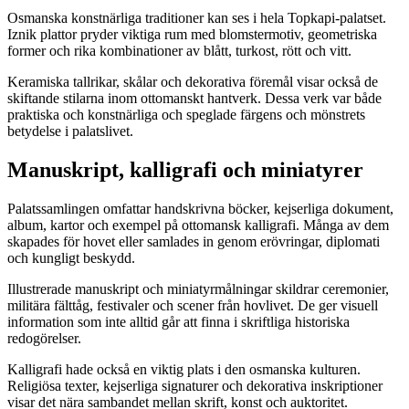
Osmanska konstnärliga traditioner kan ses i hela Topkapi-palatset.
Iznik plattor pryder viktiga rum med blomstermotiv, geometriska
former och rika kombinationer av blått, turkost, rött och vitt.
Keramiska tallrikar, skålar och dekorativa föremål visar också de
skiftande stilarna inom ottomanskt hantverk. Dessa verk var både
praktiska och konstnärliga och speglade färgens och mönstrets
betydelse i palatslivet.
Manuskript, kalligrafi och miniatyrer
Palatssamlingen omfattar handskrivna böcker, kejserliga dokument,
album, kartor och exempel på ottomansk kalligrafi. Många av dem
skapades för hovet eller samlades in genom erövringar, diplomati
och kungligt beskydd.
Illustrerade manuskript och miniatyrmålningar skildrar ceremonier,
militära fälttåg, festivaler och scener från hovlivet. De ger visuell
information som inte alltid går att finna i skriftliga historiska
redogörelser.
Kalligrafi hade också en viktig plats i den osmanska kulturen.
Religiösa texter, kejserliga signaturer och dekorativa inskriptioner
visar det nära sambandet mellan skrift, konst och auktoritet.