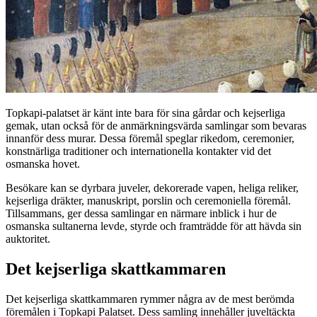
Topkapi-palatset är känt inte bara för sina gårdar och kejserliga
gemak, utan också för de anmärkningsvärda samlingar som bevaras
innanför dess murar. Dessa föremål speglar rikedom, ceremonier,
konstnärliga traditioner och internationella kontakter vid det
osmanska hovet.
Besökare kan se dyrbara juveler, dekorerade vapen, heliga reliker,
kejserliga dräkter, manuskript, porslin och ceremoniella föremål.
Tillsammans, ger dessa samlingar en närmare inblick i hur de
osmanska sultanerna levde, styrde och framträdde för att hävda sin
auktoritet.
Det kejserliga skattkammaren
Det kejserliga skattkammaren rymmer några av de mest berömda
föremålen i Topkapi Palatset. Dess samling innehåller juveltäckta