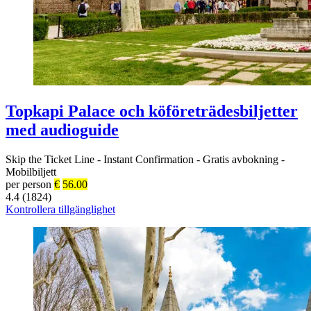
Topkapi Palace och köföreträdesbiljetter
med audioguide
Skip the Ticket Line
-
Instant Confirmation
-
Gratis avbokning
-
Mobilbiljett
per person
€
56.00
4.4 (1824)
Kontrollera tillgänglighet