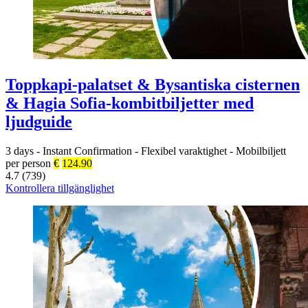
Toppkapi-palatset & Bysantiska cisternen
& Hagia Sofia-kombitbiljetter med
ljudguide
3 days
-
Instant Confirmation
-
Flexibel varaktighet
-
Mobilbiljett
per person
€
124.90
4.7 (739)
Kontrollera tillgänglighet