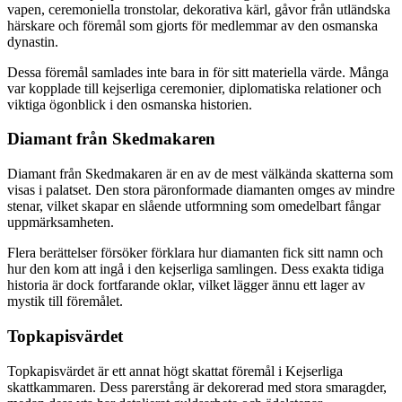
vapen, ceremoniella tronstolar, dekorativa kärl, gåvor från utländska
härskare och föremål som gjorts för medlemmar av den osmanska
dynastin.
Dessa föremål samlades inte bara in för sitt materiella värde. Många
var kopplade till kejserliga ceremonier, diplomatiska relationer och
viktiga ögonblick i den osmanska historien.
Diamant från Skedmakaren
Diamant från Skedmakaren är en av de mest välkända skatterna som
visas i palatset. Den stora päronformade diamanten omges av mindre
stenar, vilket skapar en slående utformning som omedelbart fångar
uppmärksamheten.
Flera berättelser försöker förklara hur diamanten fick sitt namn och
hur den kom att ingå i den kejserliga samlingen. Dess exakta tidiga
historia är dock fortfarande oklar, vilket lägger ännu ett lager av
mystik till föremålet.
Topkapisvärdet
Topkapisvärdet är ett annat högt skattat föremål i Kejserliga
skattkammaren. Dess parerstång är dekorerad med stora smaragder,