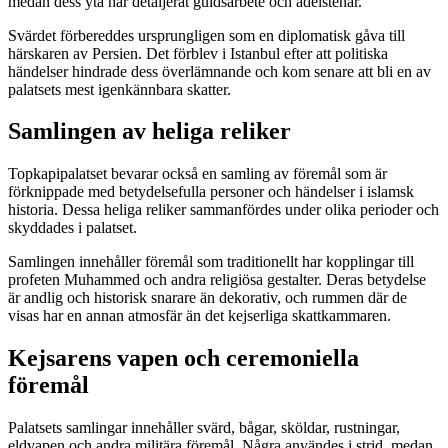
medan dess yta har detaljerat guldsarbete och ädelstenar.
Svärdet förbereddes ursprungligen som en diplomatisk gåva till
härskaren av Persien. Det förblev i Istanbul efter att politiska
händelser hindrade dess överlämnande och kom senare att bli en av
palatsets mest igenkännbara skatter.
Samlingen av heliga reliker
Topkapipalatset bevarar också en samling av föremål som är
förknippade med betydelsefulla personer och händelser i islamsk
historia. Dessa heliga reliker sammanfördes under olika perioder och
skyddades i palatset.
Samlingen innehåller föremål som traditionellt har kopplingar till
profeten Muhammed och andra religiösa gestalter. Deras betydelse
är andlig och historisk snarare än dekorativ, och rummen där de
visas har en annan atmosfär än det kejserliga skattkammaren.
Kejsarens vapen och ceremoniella
föremål
Palatsets samlingar innehåller svärd, bågar, sköldar, rustningar,
eldvapen och andra militära föremål. Några användes i strid, medan