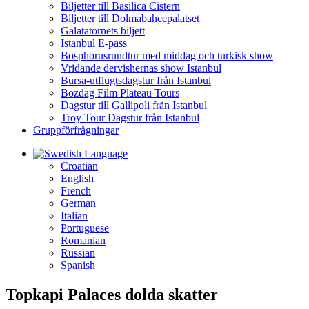
Biljetter till Basilica Cistern
Biljetter till Dolmabahcepalatset
Galatatornets biljett
Istanbul E-pass
Bosphorusrundtur med middag och turkisk show
Vridande dervishernas show Istanbul
Bursa-utflugtsdagstur från Istanbul
Bozdag Film Plateau Tours
Dagstur till Gallipoli från Istanbul
Troy Tour Dagstur från Istanbul
Gruppförfrågningar
Language
Croatian
English
French
German
Italian
Portuguese
Romanian
Russian
Spanish
Topkapi Palaces dolda skatter