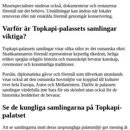
Museispecialister studerar också, dokumenterar och restaurerar
föremål när det behövs. Utställningar kan ändras när lokaler
renoveras eller när enskilda föremål genomgår konservering.
Varför är Topkapi-palassets samlingar
viktiga?
Topkapi-palassets samlingar visar olika sidor av det osmanska riket.
Skattkammarens föremål representerar kejserlig rikedom, heliga
reliker speglar religiös historia och manuskript bevarar kunskap,
ceremonier och konstnärliga traditioner.
Porslin, diplomatiska gåvor och föremål som tillverkats utomlands
visar också att den osmanska hovmiljön var kopplad till kulturer
över hela Europa, Asien och Mellanöstern. Därför är palassets
samlingar värdefulla inte bara för sin skönhet utan också för de
historiska berättelser de bevarar.
Se de kungliga samlingarna på Topkapi-
palatset
Att se samlingarna inuti deras ursprungliga palatsmiljö ger mening åt