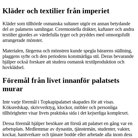
Kläder och textilier från imperiet
Kläder som tillhörde osmanska sultaner utgör en annan betydande
del av palatsens samlingar. Ceremoniella dräkter, kaftaner och andra
textilier gjordes av värdefulla tyger och pryddes med omsorgsfullt
arrangerade mönster.
Materialen, färgerna och mönstren kunde spegla bärarens ställning,
plaggens syfte och den periodens konstnärliga stil. Deras bevarande
hjälper också forskare att studera osmansk textilproduktion och
hovklädsel.
Föremål från livet innanför palatsets
murar
Inte varje föremål i Topkapipalatset skapades för att visas.
Köksredskap, skrivverktyg, klockor, möbler och personliga
tillhörigheter visar livets praktiska sida i det kejserliga komplexet.
Dessa föremål hjälper besökare att förstå att palatset en gång var en
arbetsplats. Medlemmar av dynastin, tjänstemän, studenter, vakter,
kockar, hantverkare och tjänare bodde eller arbetade alla inom dess