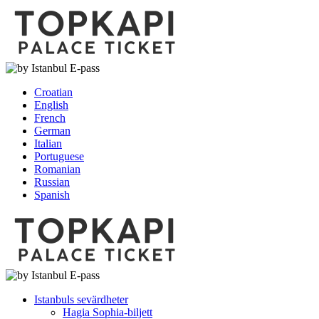
Croatian
English
French
German
Italian
Portuguese
Romanian
Russian
Spanish
Istanbuls sevärdheter
Hagia Sophia-biljett