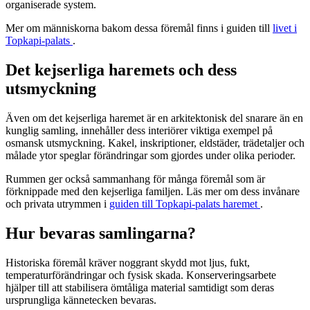
organiserade system.
Mer om människorna bakom dessa föremål finns i guiden till
livet i
Topkapi-palats
.
Det kejserliga haremets och dess
utsmyckning
Även om det kejserliga haremet är en arkitektonisk del snarare än en
kunglig samling, innehåller dess interiörer viktiga exempel på
osmansk utsmyckning. Kakel, inskriptioner, eldstäder, trädetaljer och
målade ytor speglar förändringar som gjordes under olika perioder.
Rummen ger också sammanhang för många föremål som är
förknippade med den kejserliga familjen. Läs mer om dess invånare
och privata utrymmen i
guiden till Topkapi-palats haremet
.
Hur bevaras samlingarna?
Historiska föremål kräver noggrant skydd mot ljus, fukt,
temperaturförändringar och fysisk skada. Konserveringsarbete
hjälper till att stabilisera ömtåliga material samtidigt som deras
ursprungliga kännetecken bevaras.