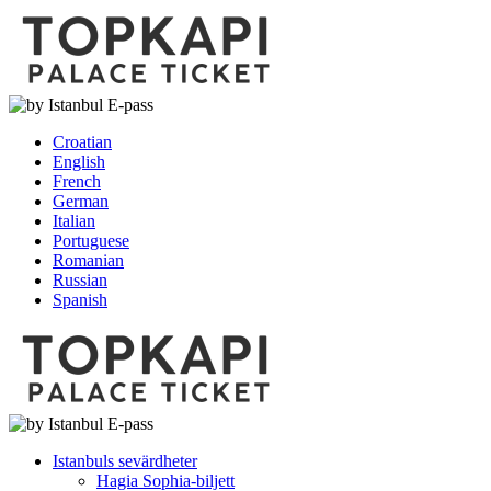
Croatian
English
French
German
Italian
Portuguese
Romanian
Russian
Spanish
Istanbuls sevärdheter
Hagia Sophia-biljett