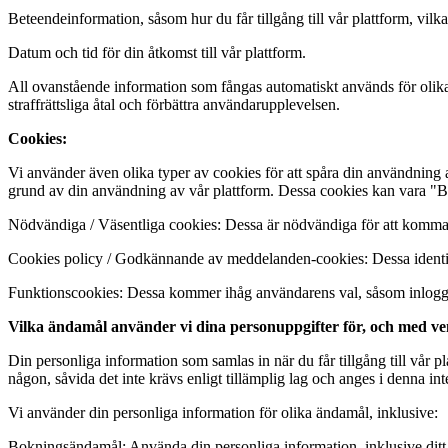
Beteendeinformation, såsom hur du får tillgång till vår plattform, vilk
Datum och tid för din åtkomst till vår plattform.
All ovanstående information som fångas automatiskt används för olika 
straffrättsliga åtal och förbättra användarupplevelsen.
Cookies:
Vi använder även olika typer av cookies för att spåra din användning a
grund av din användning av vår plattform. Dessa cookies kan vara "Bes
Nödvändiga / Väsentliga cookies: Dessa är nödvändiga för att komma åt
Cookies policy / Godkännande av meddelanden-cookies: Dessa identi
Funktionscookies: Dessa kommer ihåg användarens val, såsom inloggnin
Vilka ändamål använder vi dina personuppgifter för, och med v
Din personliga information som samlas in när du får tillgång till vår pla
någon, såvida det inte krävs enligt tillämplig lag och anges i denna inte
Vi använder din personliga information för olika ändamål, inklusive:
Bokningsändamål: Använda din personliga information, inklusive ditt 