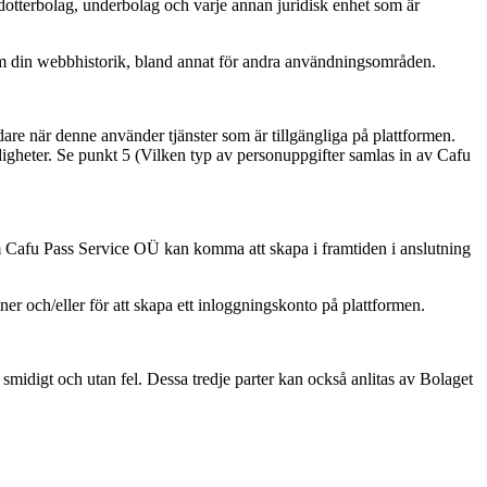
dotterbolag, underbolag och varje annan juridisk enhet som är
 om din webbhistorik, bland annat för andra användningsområden.
dare när denne använder tjänster som är tillgängliga på plattformen.
digheter. Se punkt 5 (Vilken typ av personuppgifter samlas in av Cafu
m Cafu Pass Service OÜ kan komma att skapa i framtiden i anslutning
er och/eller för att skapa ett inloggningskonto på plattformen.
r smidigt och utan fel. Dessa tredje parter kan också anlitas av Bolaget