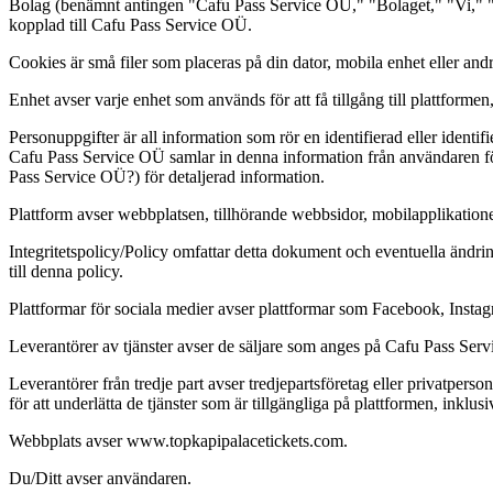
Bolag (benämnt antingen "Cafu Pass Service OÜ," "Bolaget," "Vi," "Os
kopplad till Cafu Pass Service OÜ.
Cookies är små filer som placeras på din dator, mobila enhet eller a
Enhet avser varje enhet som används för att få tillgång till plattformen,
Personuppgifter är all information som rör en identifierad eller ident
Cafu Pass Service OÜ samlar in denna information från användaren för 
Pass Service OÜ?) för detaljerad information.
Plattform avser webbplatsen, tillhörande webbsidor, mobilapplikatio
Integritetspolicy/Policy omfattar detta dokument och eventuella änd
till denna policy.
Plattformar för sociala medier avser plattformar som Facebook, Instag
Leverantörer av tjänster avser de säljare som anges på Cafu Pass Servi
Leverantörer från tredje part avser tredjepartsföretag eller privatperso
för att underlätta de tjänster som är tillgängliga på plattformen, inklu
Webbplats avser www.topkapipalacetickets.com.
Du/Ditt avser användaren.