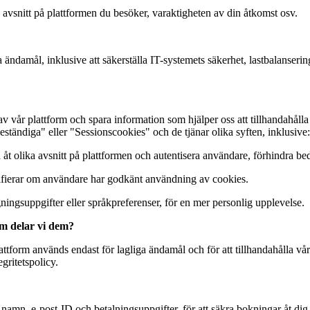
a avsnitt på plattformen du besöker, varaktigheten av din åtkomst osv.
ändamål, inklusive att säkerställa IT-systemets säkerhet, lastbalanser
v vår plattform och spara information som hjälper oss att tillhandahålla
tändiga" eller "Sessionscookies" och de tjänar olika syften, inklusive:
 olika avsnitt på plattformen och autentisera användare, förhindra bedr
fierar om användare har godkänt användning av cookies.
gsuppgifter eller språkpreferenser, för en mer personlig upplevelse.
em delar vi dem?
ttform används endast för lagliga ändamål och för att tillhandahålla våra tj
gritetspolicy.
namn, e-post-ID och betalningsuppgifter, för att säkra bokningar åt dig