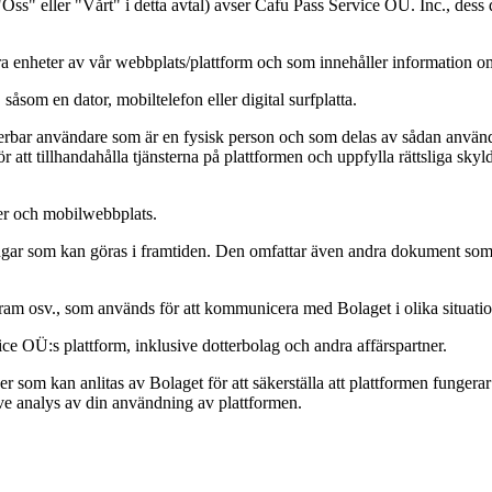
s" eller "Vårt" i detta avtal) avser Cafu Pass Service OÜ. Inc., dess 
ndra enheter av vår webbplats/plattform och som innehåller information
 såsom en dator, mobiltelefon eller digital surfplatta.
ifierbar användare som är en fysisk person och som delas av sådan använ
att tillhandahålla tjänsterna på plattformen och uppfylla rättsliga skyl
ner och mobilwebbplats.
ringar som kan göras i framtiden. Den omfattar även andra dokument so
ram osv., som används för att kommunicera med Bolaget i olika situation
ce OÜ:s plattform, inklusive dotterbolag och andra affärspartner.
ner som kan anlitas av Bolaget för att säkerställa att plattformen fungera
sive analys av din användning av plattformen.