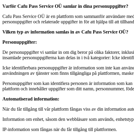
Varför Cafu Pass Service OÜ
samlar in dina personuppgifter?
Cafu Pass Service OÜ är en plattform som sammanför användare med le
personuppgifter och relaterade uppgifter in för att hjälpa till att till
Vilken typ av information samlas in av
Cafu Pass Service OÜ?
Personuppgifter:
De personuppgifter vi samlar in om dig beror på olika faktorer, inklusi
insamlade personuppgifterna kan delas in i två kategorier: Icke identi
Icke identifierbara personuppgifter är information som inte kan använd
användningen av tjänster som finns tillgängliga på plattformen, maske
Personuppgifter som kan identifiera personen är information som kan iden
plattform och innehåller uppgifter som ditt namn, personnummer, födel
Automatiserad information:
När du får tillgång till vår plattform fångas viss av din information au
Information om enhet, såsom den webbläsare som används, enhetstyp,
IP-information som fångas när du får tillgång till plattformen.