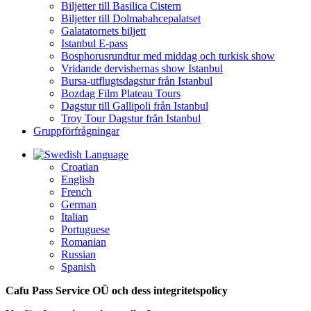
Biljetter till Basilica Cistern
Biljetter till Dolmabahcepalatset
Galatatornets biljett
Istanbul E-pass
Bosphorusrundtur med middag och turkisk show
Vridande dervishernas show Istanbul
Bursa-utflugtsdagstur från Istanbul
Bozdag Film Plateau Tours
Dagstur till Gallipoli från Istanbul
Troy Tour Dagstur från Istanbul
Gruppförfrågningar
Language
Croatian
English
French
German
Italian
Portuguese
Romanian
Russian
Spanish
Cafu Pass Service OÜ
och dess integritetspolicy