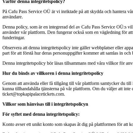
Varför denna integritetspolicy?
På Cafu Pass Service OÜ är vi inriktade på att skydda och hantera våra
användare.
Denna policy, som är en integrerad del av Cafu Pass Service OÜ:s vil
använder vår plattform. Den fungerar också som en vägledning för att 
funderingar.
Observera att denna integritetspolicy inte gäller webbplatser eller appa
part för att förstå hur deras personuppgifter kommer att samlas in och
Denna integritetspolicy bör läsas tillsammans med våra villkor för anv
Hur du binds av villkoren i denna integritetspolicy
Genom att använda eller få tillgång till vår plattform samtycker du ti
kunna tillhandahålla tjänsterna på vår plattform. Om du väljer att inte
ticket@topkapipalacetickets.com
.
Villkor som hänvisas till i integritetspolicyn
För syftet med denna integritetspolicy:
Konto avser ett unikt konto som skapas åt dig på plattformen för att k