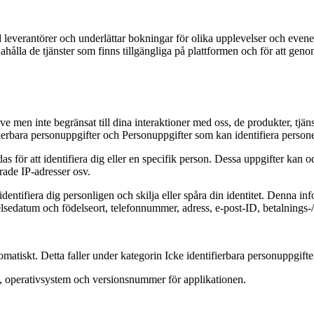
verantörer och underlättar bokningar för olika upplevelser och evenema
handahålla de tjänster som finns tillgängliga på plattformen och för att 
ve men inte begränsat till dina interaktioner med oss, de produkter, tjän
fierbara personuppgifter och Personuppgifter som kan identifiera person
as för att identifiera dig eller en specifik person. Dessa uppgifter ka
rade IP-adresser osv.
tifiera dig personligen och skilja eller spåra din identitet. Denna infor
sedatum och födelseort, telefonnummer, adress, e-post-ID, betalnings-/
tomatiskt. Detta faller under kategorin Icke identifierbara personuppgifte
 operativsystem och versionsnummer för applikationen.