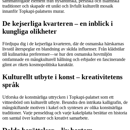
sammanfogade element från bysantinska, persiska och islamiska
traditioner och skapade ett unikt och livfullt kulturellt mosaik
innanför Topkapi-palatsens murar.
De kejserliga kvarteren – en inblick i
kungliga olikheter
Fördjupa dig i de kejserliga kvarteren, där de osmanska härskarnas
livsstil återspeglar en blandning av skilda influenser. Från klädstilar
till kulinariska preferenser—se hur den osmanska hovmiljön
omfamnade en mångkulturell hållning och erbjuder en fascinerande
glimt av rikets kosmopolitiska karaktär.
Kulturellt utbyte i konst – kreativitetens
språk
Utforska de konstnärliga uttrycken i Topkapi-palatset som ett
vittnesbörd om kulturellt utbyte. Beundra den intrikata kalligrafin, de
mångskiftande motiven i kakel och syntesen av olika konstnärliga
traditioner. Varje penseldrag och varje kakelplatta berättar en historia
om samtal över kulturer och kreativt samarbete.