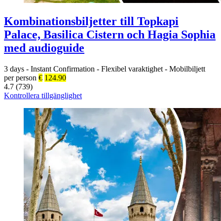
Kombinationsbiljetter till Topkapi
Palace, Basilica Cistern och Hagia Sophia
med audioguide
3 days
-
Instant Confirmation
-
Flexibel varaktighet
-
Mobilbiljett
per person
€
124.90
4.7 (739)
Kontrollera tillgänglighet