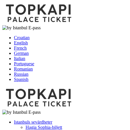
Croatian
English
French
German
Italian
Portuguese
Romanian
Russian
Spanish
Istanbuls sevärdheter
Hagia Sophia-biljett