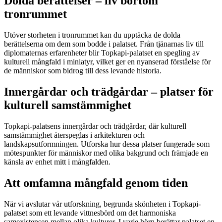
Dolda berättelser – liv bortom
tronrummet
Utöver storheten i tronrummet kan du upptäcka de dolda
berättelserna om dem som bodde i palatset. Från tjänarnas liv till
diplomaternas erfarenheter blir Topkapi-palatset en spegling av
kulturell mångfald i miniatyr, vilket ger en nyanserad förståelse för
de människor som bidrog till dess levande historia.
Innergårdar och trädgårdar – platser för
kulturell samstämmighet
Topkapi-palatsens innergårdar och trädgårdar, där kulturell
samstämmighet återspeglas i arkitekturen och
landskapsutformningen. Utforska hur dessa platser fungerade som
mötespunkter för människor med olika bakgrund och främjade en
känsla av enhet mitt i mångfalden.
Att omfamna mångfald genom tiden
När vi avslutar vår utforskning, begrunda skönheten i Topkapi-
palatset som ett levande vittnesbörd om det harmoniska
samexistensen mellan olika kulturer. I varje hörn berättar palatset en