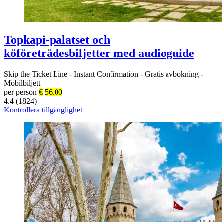
Topkapi-palatset och
köföreträdesbiljetter med audioguide
Skip the Ticket Line
-
Instant Confirmation
-
Gratis avbokning
-
Mobilbiljett
per person
€
56.00
4.4 (1824)
Kontrollera tillgänglighet