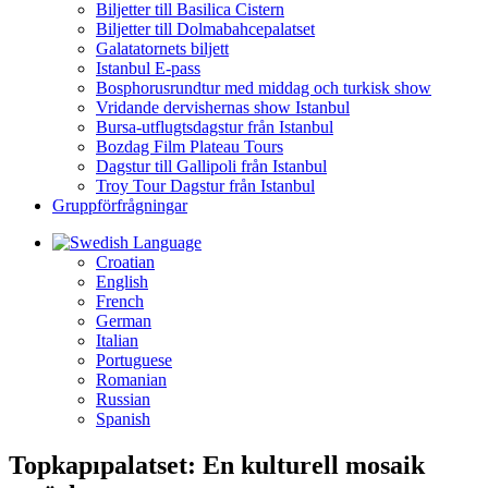
Biljetter till Basilica Cistern
Biljetter till Dolmabahcepalatset
Galatatornets biljett
Istanbul E-pass
Bosphorusrundtur med middag och turkisk show
Vridande dervishernas show Istanbul
Bursa-utflugtsdagstur från Istanbul
Bozdag Film Plateau Tours
Dagstur till Gallipoli från Istanbul
Troy Tour Dagstur från Istanbul
Gruppförfrågningar
Language
Croatian
English
French
German
Italian
Portuguese
Romanian
Russian
Spanish
Topkapıpalatset: En kulturell mosaik