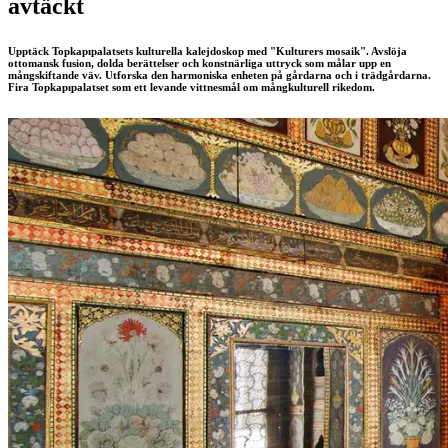
avtäckt
Upptäck Topkapıpalatsets kulturella kalejdoskop med "Kulturers mosaik". Avslöja
ottomansk fusion, dolda berättelser och konstnärliga uttryck som målar upp en
mångskiftande väv. Utforska den harmoniska enheten på gårdarna och i trädgårdarna.
Fira Topkapıpalatset som ett levande vittnesmål om mångkulturell rikedom.