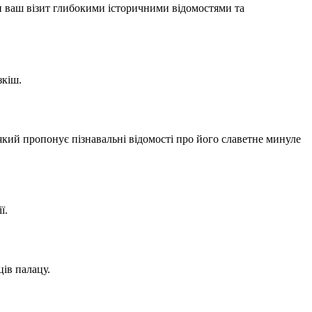
и ваш візит глибокими історичними відомостями та
зкіш.
кий пропонує пізнавальні відомості про його славетне минуле
ї.
ів палацу.