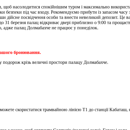
, щоб насолодитися спокійнішим туром і максимально використат
рки безпеки під час входу. Рекомендуємо прибути із запасом час
вши дійсне посвідчення особи та внести невеликий депозит. Це в
до 31 березня палац відкриває двері приблизно о 9:00 та прощаєть
, адже палац Долмабахче не працює у понеділок.
вашого бронювання.
у подорож крізь величні простори палацу Долмабахче.
ожете скористатися трамвайною лінією T1 до станції Кабаташ, як