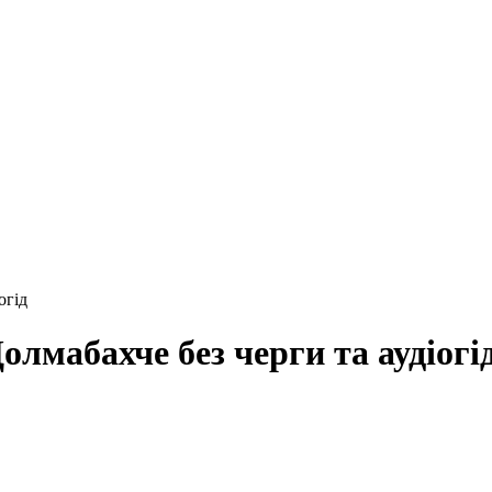
огід
лмабахче без черги та аудіогі