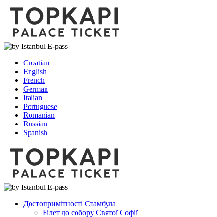
Croatian
English
French
German
Italian
Portuguese
Romanian
Russian
Spanish
Достопримітності Стамбула
Білет до собору Святої Софії