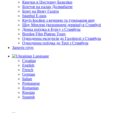
Квитки в Цистерну Базиліки
Білетов на палац Долмабахче
Білет на Вежу Галата
Istanbul E-pass
Круїз Босфор з вечерею та турецьким шоу
Шоу Мевлеві (вихорюючі дервіші) в Стамбулі
Денна поїздка в Бурсу з Стамбула
Bozdag Film Plateau Tours
Одноденна екскурсія до Галліполі з Стамбула
Одноденна поїздка до Трої з Стамбула
Запити груп
Language
Croatian
English
French
German
Italian
Portuguese
Romanian
Russian
Spanish