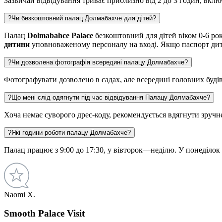
Зазвичай відвідування триває приблизно від 2 до 3 годин, включ
?
Чи безкоштовний палац Долмабахче для дітей?
Палац
Dolmabahce Palace
безкоштовний для дітей віком 0-6 рок
дитини
уповноваженому персоналу на вході. Якщо паспорт дити
?
Чи дозволена фотографія всередині палацу Долмабахче?
Фотографувати дозволено в садах, але всередині головних буді
?
Що мені слід одягнути під час відвідування Палацу Долмабахче?
Хоча немає суворого дрес-коду, рекомендується вдягнути зручне 
?
Які години роботи палацу Долмабахче?
Палац працює з 9:00 до 17:30, у вівторок—неділю. У понеділок 
Naomi X.
Smooth Palace Visit