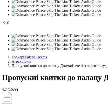
0
Topkapi Palace Tickets
Атракціони
Пропускні квитки до палацу Долмабахче без черги та ауді
Пропускні квитки до палацу До
4.7 (1639)