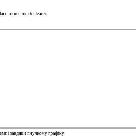
alace rooms much clearer.
мпі завдяки гнучкому графіку.