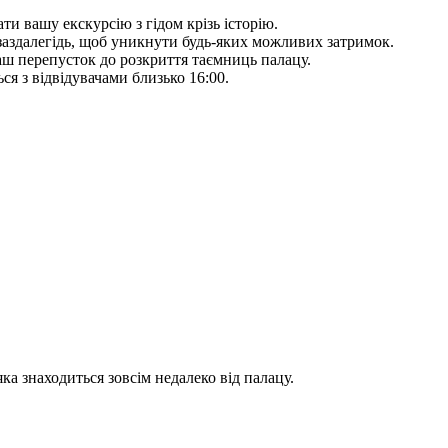
и вашу екскурсію з гідом крізь історію.
у заздалегідь, щоб уникнути будь-яких можливих затримок.
аш перепусток до розкриття таємниць палацу.
ся з відвідувачами близько 16:00.
а знаходиться зовсім недалеко від палацу.