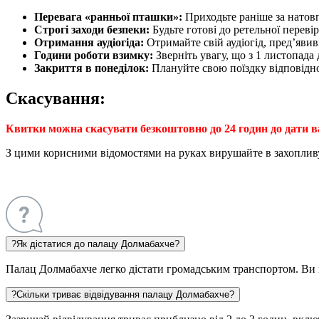
Перевага «ранньої пташки»:
Приходьте раніше за натовп
Строгі заходи безпеки:
Будьте готові до ретельної переві
Отримання аудіогіда:
Отримайте свій аудіогід, пред’яви
Години роботи взимку:
Зверніть увагу, що з 1 листопада 
Закриття в понеділок:
Плануйте свою поїздку відповідно
Скасування:
Квитки можна скасувати безкоштовно до 24 годин до дати 
З цими корисними відомостями на руках вирушайте в захоплив
?
Як дістатися до палацу Долмабахче?
Палац Долмабахче легко дістати громадським транспортом. Ви м
?
Скільки триває відвідування палацу Долмабахче?