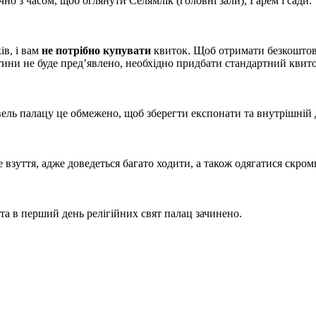
но з часом, щоб оглянути Селямлік (головні зали), Гарем і сади.
ів, і вам
не потрібно купувати
квиток. Щоб отримати безкошто
ни не буде пред’явлено, необхідно придбати стандартний квито
вель палацу це обмежено, щоб зберегти експонати та внутрішній 
взуття, адже доведеться багато ходити, а також одягатися скромн
та в перший день релігійних свят палац зачинено.