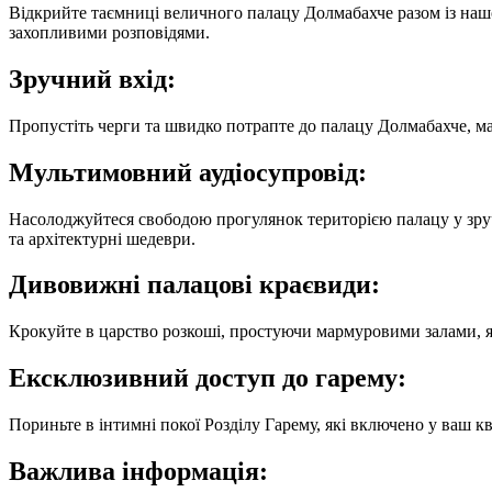
Відкрийте таємниці величного палацу Долмабахче разом із наш
захопливими розповідями.
Зручний вхід:
Пропустіть черги та швидко потрапте до палацу Долмабахче, м
Мультимовний аудіосупровід:
Насолоджуйтеся свободою прогулянок територією палацу у зручн
та архітектурні шедеври.
Дивовижні палацові краєвиди:
Крокуйте в царство розкоші, простуючи мармуровими залами, як
Ексклюзивний доступ до гарему:
Пориньте в інтимні покої Розділу Гарему, які включено у ваш 
Важлива інформація: