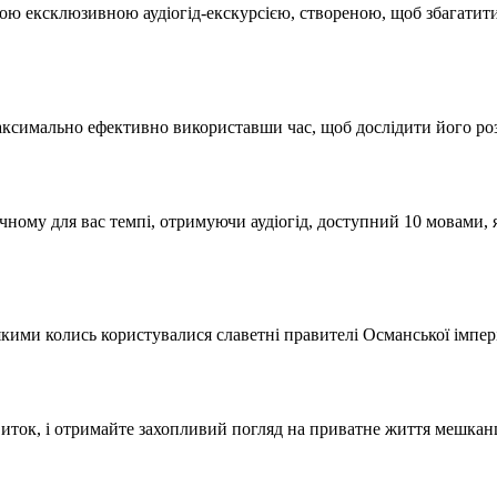
ою ексклюзивною аудіогід-екскурсією, створеною, щоб збагатит
аксимально ефективно використавши час, щоб дослідити його ро
ому для вас темпі, отримуючи аудіогід, доступний 10 мовами, я
ими колись користувалися славетні правителі Османської імпері
квиток, і отримайте захопливий погляд на приватне життя мешканц