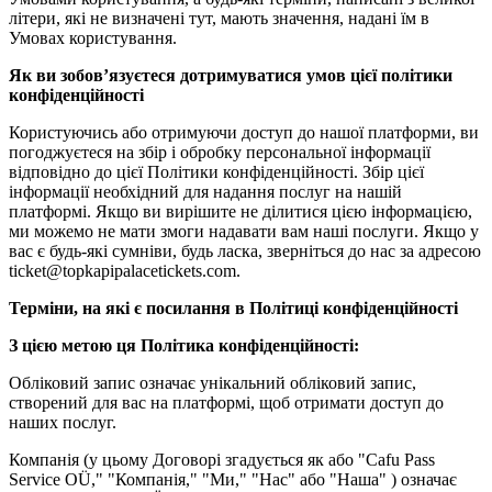
літери, які не визначені тут, мають значення, надані їм в
Умовах користування.
Як ви зобов’язуєтеся дотримуватися умов цієї політики
конфіденційності
Користуючись або отримуючи доступ до нашої платформи, ви
погоджуєтеся на збір і обробку персональної інформації
відповідно до цієї Політики конфіденційності. Збір цієї
інформації необхідний для надання послуг на нашій
платформі. Якщо ви вирішите не ділитися цією інформацією,
ми можемо не мати змоги надавати вам наші послуги. Якщо у
вас є будь-які сумніви, будь ласка, зверніться до нас за адресою
ticket@topkapipalacetickets.com
.
Терміни, на які є посилання в Політиці конфіденційності
З цією метою ця Політика конфіденційності:
Обліковий запис означає унікальний обліковий запис,
створений для вас на платформі, щоб отримати доступ до
наших послуг.
Компанія (у цьому Договорі згадується як або "Cafu Pass
Service OÜ," "Компанія," "Ми," "Нас" або "Наша" ) означає