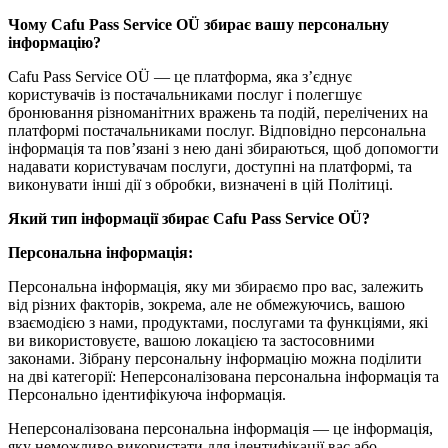
Чому Cafu Pass Service OÜ
збирає вашу персональну
інформацію?
Cafu Pass Service OÜ — це платформа, яка з’єднує
користувачів із постачальниками послуг і полегшує
бронювання різноманітних вражень та подій, перелічених на
платформі постачальниками послуг. Відповідно персональна
інформація та пов’язані з нею дані збираються, щоб допомогти
надавати користувачам послуги, доступні на платформі, та
виконувати інші дії з обробки, визначені в цій Політиці.
Який тип інформації збирає
Cafu Pass Service OÜ?
Персональна інформація:
Персональна інформація, яку ми збираємо про вас, залежить
від різних факторів, зокрема, але не обмежуючись, вашою
взаємодією з нами, продуктами, послугами та функціями, які
ви використовуєте, вашою локацією та застосовними
законами. Зібрану персональну інформацію можна поділити
на дві категорії: Неперсоналізована персональна інформація та
Персонально ідентифікуюча інформація.
Неперсоналізована персональна інформація — це інформація,
яку неможливо використати для ідентифікації вас або