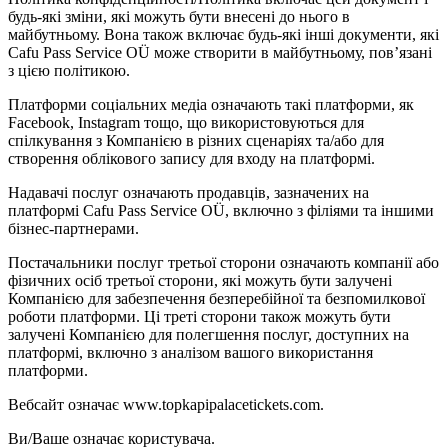
будь-які зміни, які можуть бути внесені до нього в
майбутньому. Вона також включає будь-які інші документи, які
Cafu Pass Service OÜ може створити в майбутньому, пов’язані
з цією політикою.
Платформи соціальних медіа означають такі платформи, як
Facebook, Instagram тощо, що використовуються для
спілкування з Компанією в різних сценаріях та/або для
створення облікового запису для входу на платформі.
Надавачі послуг означають продавців, зазначених на
платформі Cafu Pass Service OÜ, включно з філіями та іншими
бізнес-партнерами.
Постачальники послуг третьої сторони означають компанії або
фізичних осіб третьої сторони, які можуть бути залучені
Компанією для забезпечення безперебійної та безпомилкової
роботи платформи. Ці треті сторони також можуть бути
залучені Компанією для полегшення послуг, доступних на
платформі, включно з аналізом вашого використання
платформи.
Вебсайт означає www.topkapipalacetickets.com.
Ви/Ваше означає користувача.