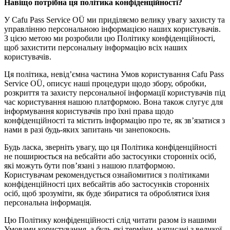
Навіщо потрібна ця політика конфіденційності?
У Cafu Pass Service OÜ ми приділяємо велику увагу захисту та
управлінню персональною інформацією наших користувачів.
З цією метою ми розробили цю Політику конфіденційності,
щоб захистити персональну інформацію всіх наших
користувачів.
Ця політика, невід’ємна частина Умов користування Cafu Pass
Service OÜ, описує наші процедури щодо збору, обробки,
розкриття та захисту персональної інформації користувачів під
час користування нашою платформою. Вона також слугує для
інформування користувачів про їхні права щодо
конфіденційності та містить інформацію про те, як зв’язатися з
нами в разі будь-яких запитань чи занепокоєнь.
Будь ласка, зверніть увагу, що ця Політика конфіденційності
не поширюється на вебсайти або застосунки сторонніх осіб,
які можуть бути пов’язані з нашою платформою.
Користувачам рекомендується ознайомитися з політиками
конфіденційності цих вебсайтів або застосунків сторонніх
осіб, щоб зрозуміти, як буде збиратися та оброблятися їхня
персональна інформація.
Цю Політику конфіденційності слід читати разом із нашими
Умовами користування, а будь-які терміни, написані з великої