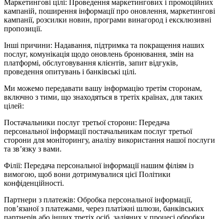
Маркетингові цілі: Проведення маркетингових і промоційних
кампаній, поширення інформації про оновлення, маркетингові
кампанії, розсилки новин, програми винагород і ексклюзивні
пропозиції.
Інші причини: Надавання, підтримка та покращення наших
послуг, комунікація щодо оновлень бронювання, змін на
платформі, обслуговування клієнтів, запит відгуків,
проведення опитувань і банківські цілі.
Ми можемо передавати вашу інформацію третім сторонам,
включно з тими, що знаходяться в третіх країнах, для таких
цілей:
Постачальники послуг третьої сторони: Передача
персональної інформації постачальникам послуг третьої
сторони для моніторингу, аналізу використання нашої послуги
та зв’язку з вами.
Філії: Передача персональної інформації нашим філіям із
вимогою, щоб вони дотримувалися цієї Політики
конфіденційності.
Партнери з платежів: Обробка персональної інформації,
пов’язаної з платежами, через платіжні шлюзи, банківських
партнерів або інших третіх осіб, задіяних у процесі обробки