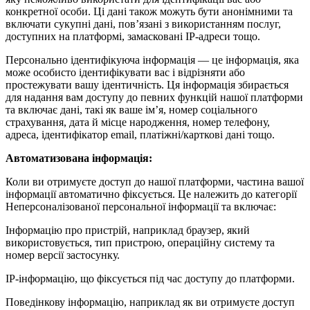
конкретної особи. Ці дані також можуть бути анонімними та
включати сукупні дані, пов’язані з використанням послуг,
доступних на платформі, замасковані IP-адреси тощо.
Персонально ідентифікуюча інформація — це інформація, яка
може особисто ідентифікувати вас і відрізняти або
простежувати вашу ідентичність. Ця інформація збирається
для надання вам доступу до певних функцій нашої платформи
та включає дані, такі як ваше ім’я, номер соціального
страхування, дата й місце народження, номер телефону,
адреса, ідентифікатор email, платіжні/карткові дані тощо.
Автоматизована інформація:
Коли ви отримуєте доступ до нашої платформи, частина вашої
інформації автоматично фіксується. Це належить до категорії
Неперсоналізованої персональної інформації та включає:
Інформацію про пристрій, наприклад браузер, який
використовується, тип пристрою, операційну систему та
номер версії застосунку.
IP-інформацію, що фіксується під час доступу до платформи.
Поведінкову інформацію, наприклад як ви отримуєте доступ