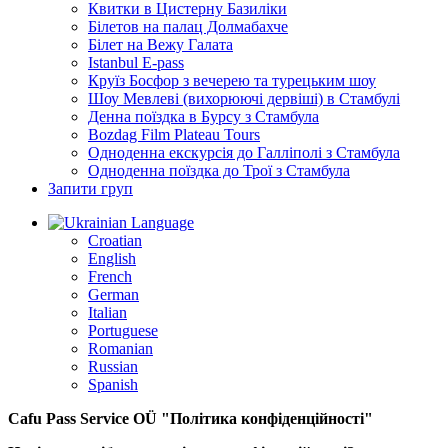
Квитки в Цистерну Базиліки
Білетов на палац Долмабахче
Білет на Вежу Галата
Istanbul E-pass
Круїз Босфор з вечерею та турецьким шоу
Шоу Мевлеві (вихорюючі дервіші) в Стамбулі
Денна поїздка в Бурсу з Стамбула
Bozdag Film Plateau Tours
Одноденна екскурсія до Галліполі з Стамбула
Одноденна поїздка до Трої з Стамбула
Запити груп
Language
Croatian
English
French
German
Italian
Portuguese
Romanian
Russian
Spanish
Cafu Pass Service OÜ
"Політика конфіденційності"