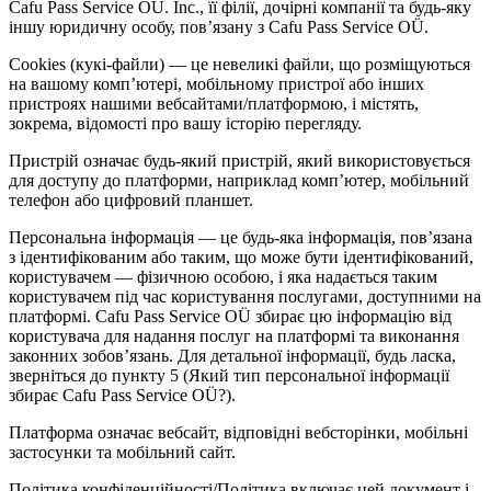
Cafu Pass Service OÜ. Inc., її філії, дочірні компанії та будь-яку
іншу юридичну особу, пов’язану з Cafu Pass Service OÜ.
Cookies (кукі-файли) — це невеликі файли, що розміщуються
на вашому комп’ютері, мобільному пристрої або інших
пристроях нашими вебсайтами/платформою, і містять,
зокрема, відомості про вашу історію перегляду.
Пристрій означає будь-який пристрій, який використовується
для доступу до платформи, наприклад комп’ютер, мобільний
телефон або цифровий планшет.
Персональна інформація — це будь-яка інформація, пов’язана
з ідентифікованим або таким, що може бути ідентифікований,
користувачем — фізичною особою, і яка надається таким
користувачем під час користування послугами, доступними на
платформі. Cafu Pass Service OÜ збирає цю інформацію від
користувача для надання послуг на платформі та виконання
законних зобов’язань. Для детальної інформації, будь ласка,
зверніться до пункту 5 (Який тип персональної інформації
збирає Cafu Pass Service OÜ?).
Платформа означає вебсайт, відповідні вебсторінки, мобільні
застосунки та мобільний сайт.
Політика конфіденційності/Політика включає цей документ і