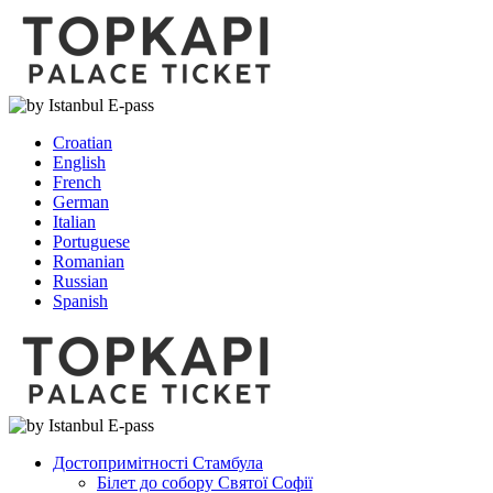
Croatian
English
French
German
Italian
Portuguese
Romanian
Russian
Spanish
Достопримітності Стамбула
Білет до собору Святої Софії