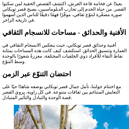
بعيدًا عن فخامة قاعة العرش، اكتشف القصص الخفية لمن سكنوا
القصر. من حياة الخدم إلى تجارب الدبلوماسيين، يصبح قصر توبكابي
صورة مصغّرة لتنوّع ثقافي، موفّرًا فهمًا دقيقًا للناس الذين أسهموا
في تاريخه الزاخر.
الأفنية والحدائق - مساحات للانسجام الثقافي
أفنية وحدائق قصر توبكابي، حيث ينعكس الانسجام الثقافي في
العمارة وتنسيق الحدائق. استكشف كيف كانت هذه المساحات بمثابة
نقاط التقاء للأفراد ذوي الخلفيات المختلفة، معززةً شعورًا بالوحدة
وسط التنوّع.
احتضان التنوّع عبر الزمن
مع اختتام جولتنا، تأمل جمال قصر توبكابي بوصفه شاهدًا حيًا على
التعايش المتناغم بين ثقافات متنوعة. في كل زاوية، يروي القصر
قصة الوحدة والتبادل والتأثير المتبادل.