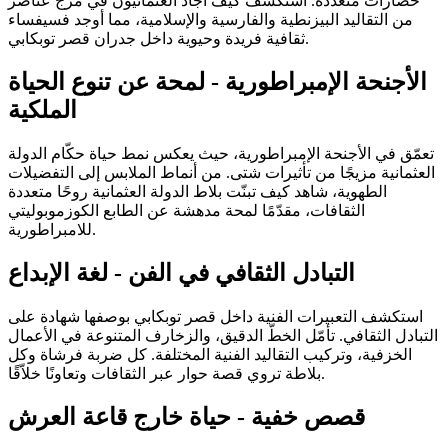
حضارات متعددة. استكشف كيف أجاد العثمانيون في مزج عناصر
من التقاليد البيزنطية والفارسية والإسلامية، مما أوجد فسيفساء
ثقافية فريدة وحيوية داخل جدران قصر توبكابي.
الأجنحة الإمبراطورية - لمحة عن تنوع الحياة
الملكية
تعمّق في الأجنحة الإمبراطورية، حيث يعكس نمط حياة حكّام الدولة
العثمانية مزيجًا من تأثيرات شتى. من أنماط الملابس إلى التفضيلات
الطهوية، شاهد كيف تبنّت بلاط الدولة العثمانية روحًا متعددة
الثقافات، مقدّمًا لمحة مدهشة عن الطابع الكوزموبوليتي
للامبراطورية.
التبادل الثقافي في الفن - لغة الإبداع
استكشف التعبيرات الفنية داخل قصر توبكابي بوصفها شهادة على
التبادل الثقافي. تأمّل الخطّ الدقيق، والزخارف المتنوعة في الأعمال
الخزفية، وتركيب التقاليد الفنية المختلفة. كل ضربة فرشاة وكل
بلاطة تروي قصة حوار عبر الثقافات وتعاونًا خلاّقًا.
قصص خفية - حياة خارج قاعة العرش