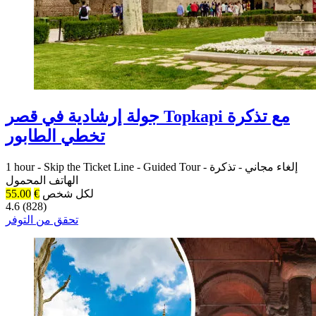
جولة إرشادية في قصر Topkapi مع تذكرة
تخطي الطابور
إلغاء مجاني
-
تذكرة
-
Guided Tour
-
Skip the Ticket Line
-
1 hour
الهاتف المحمول
لكل شخص
€
55.00
4.6 (828)
تحقق من التوفر