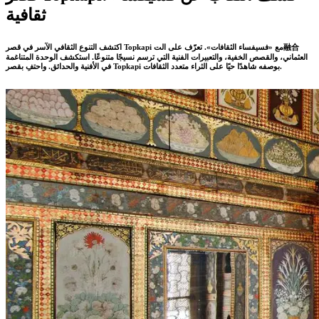
ثقافية
اكتشف التنوع الثقافي الآسر في قصر Topkapi مع «فسيفساء الثقافات». تعرّف على الت融合
العثماني، والقصص الخفية، والتعبيرات الفنية التي ترسم نسيجًا متنوعًا. استكشف الوحدة المتناغمة
في الأفنية والحدائق. واحتفِ بقصر Topkapi بوصفه شاهدًا حيًا على الثراء متعدد الثقافات.