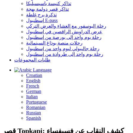
تذاكر كنيسة باسيسيليكا
تذاكر قصر دولمة بهجة
تذكرة برج غلطة
إسطنبول E-pass
رحلة البوسفور مع العشاء والعرض التركي
عرض الدراويش الراقصين في إسطنبول
رحلة يوم واحد إلى بورصة من إسطنبول
رحلات منصة بوذاغ السينمائية
رحلة جاليبولي ليوم واحد من إسطنبول
رحلة يوم واحد إلى طروادة من إسطنبول
طلبات المجموعات
Language
Croatian
English
French
German
Italian
Portuguese
Romanian
Russian
Spanish
قصر Topkapi: كشف النقاب عن فسيفساء