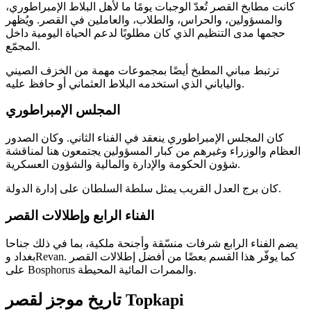
كانت مطابخ القصر تُعدّ الوجبات يومًا ما لأهل البلاط الإمبراطوري،
والمسؤولين، والحراس، والطلاب، والعاملين في القصر. ويُظهر
حجمها مدى التنظيم الذي كان مطلوبًا لدعم الحياة اليومية داخل
المجمّع.
ترتبط مباني المطبخ أيضًا بمجموعات مهمة من الخزف الصيني
والياباني الذي استخدمه البلاط العثماني أو حافظ عليه.
المجلس الإمبراطوري
كان المجلس الإمبراطوري ينعقد في الفناء الثاني. وكان الصدور
العظام والوزراء وغيرهم من كبار المسؤولين يجتمعون هنا لمناقشة
شؤون الحكومة والإدارة والمالية والشؤون العسكرية.
كان برج العدل القريب يمثل سلطة السلطان على إدارة الدولة.
الفناء الرابع وإطلالات القصر
يضم الفناء الرابع شرفات منسّقة وأجنحة ملكية، بما في ذلك جناحا
بغداد وRevan. كما يوفّر هذا القسم بعضًا من أفضل إطلالات القصر
على Bosphorus والممرات المائية المحيطة.
تاريخ موجز لقصر Topkapi