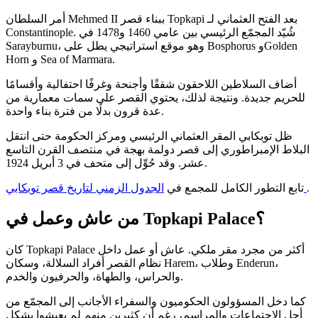
أمر السلطان Mehmed II ببناء قصر Topkapi بعد الفتح العثماني لـ
Constantinople. شُيّد المجمّع الرئيسي بين عامي 1460 و1478 في
Sarayburnu، وهو موقع استراتيجي يطل على Bosphorus وGolden
Horn و Sea of Marmara.
أضاف السلاطين اللاحقون شققًا وأجنحة وغرفًا احتفالية وأقسامًا
للحريم جديدة. ونتيجة لذلك، يحتوي القصر على سمات معمارية من
عدة قرون بدلًا من فترة بناء واحدة.
ظل توبكابي المقر العثماني الرئيسي ومركز الحكومة حتى انتقل
البلاط الإمبراطوري إلى قصر دولمة بهجة في منتصف القرن التاسع
عشر. وقد حُوِّل إلى متحف في 3 أبريل 1924.
.
الجدول الزمني لتاريخ قصر توبكابي
تابع التطور الكامل للمجمع في
من عاش وعمل في Topkapi Palace؟
كان Topkapi Palace أكثر من مجرد مقر ملكي. عاش أو عمل داخل
نظام القصر أفراد السلالة، وسكان Harem، وطلاب Enderun،
والحراس، والطهاة، والحرفيون والخدم.
كما دخل المسؤولون الحكوميون والسفراء الأجانب إلى المجمّع من
أجل الاجتماعات والمراسم، رغم أن كثيرين منهم لم يعيشوا بشكل