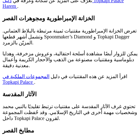
تعرّف على المزيد عن سكانه وغرفه في
دليل Topkapi Palace
Harem
.
الخزانة الإمبراطورية ومجوهرات القصر
تعرض الخزانة الإمبراطورية مقتنيات ثمينة مرتبطة بالبلاط العثماني.
وتشمل أشهر قطعها Spoonmaker’s Diamond و Topkapi Dagger
المزيّن بالزمرد.
يمكن للزوار أيضًا مشاهدة أسلحة احتفالية، وعروش مزخرفة، وهدايا
دبلوماسية ومقتنيات مصنوعة من الذهب والأحجار الكريمة وأعمال
معدنية دقيقة.
اقرأ المزيد عن هذه المقتنيات في دليل
المجموعات الملكية في
Topkapi Palace
.
الآثار المقدسة
تحتوي غرف الآثار المقدسة على مقتنيات ترتبط تقليديًا بالنبي محمد
وشخصيات مهمة أخرى في التاريخ الإسلامي. وقد حُفظت المجموعة
داخل Topkapi Palace لقرون.
مطابخ القصر