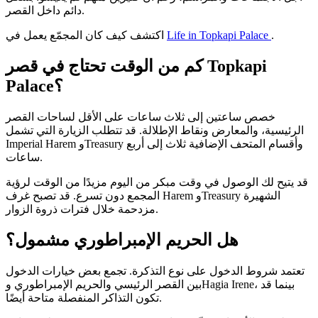
دائم داخل القصر.
.
Life in Topkapi Palace
اكتشف كيف كان المجمّع يعمل في
كم من الوقت تحتاج في قصر Topkapi
Palace؟
خصص ساعتين إلى ثلاث ساعات على الأقل لساحات القصر
الرئيسية، والمعارض ونقاط الإطلالة. قد تتطلب الزيارة التي تشمل
Imperial Harem وTreasury وأقسام المتحف الإضافية ثلاث إلى أربع
ساعات.
قد يتيح لك الوصول في وقت مبكر من اليوم مزيدًا من الوقت لرؤية
المجمع دون تسرع. قد تصبح غرف Harem وTreasury الشهيرة
مزدحمة خلال فترات ذروة الزوار.
هل الحريم الإمبراطوري مشمول؟
تعتمد شروط الدخول على نوع التذكرة. تجمع بعض خيارات الدخول
بين القصر الرئيسي والحريم الإمبراطوري وHagia Irene، بينما قد
تكون التذاكر المنفصلة متاحة أيضًا.