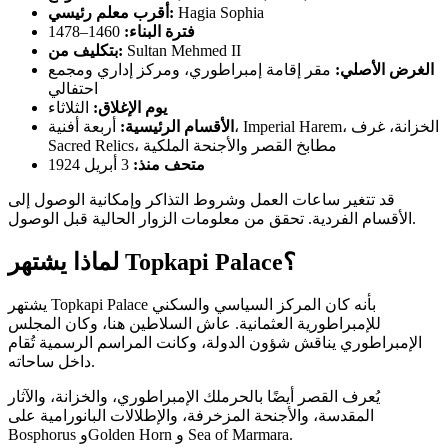
Hagia Sophia
أقرب معلم رئيسي:
فترة البناء:
1460–1478
Sultan Mehmed II
بتكليف من:
الغرض الأصلي:
مقر إقامة إمبراطوري، ومركز إداري ومجمع
احتفالي
يوم الإغلاق:
الثلاثاء
الأقسام الرئيسية:
أربعة أفنية، Imperial Harem، الخزانة، غرف
Sacred Relics، مطابخ القصر والأجنحة الملكية
متحف منذ:
3 أبريل 1924
قد تتغير ساعات العمل وشروط التذاكر وإمكانية الوصول إلى
الأقسام الفردية. تحقق من معلومات الزوار الحالية قبل الوصول.
لماذا يشتهر Topkapi Palace؟
يشتهر Topkapi Palace بأنه كان المركز السياسي والسكني
للإمبراطورية العثمانية. عاش السلاطين هنا، وكان المجلس
الإمبراطوري يناقش شؤون الدولة، وكانت المراسم الرسمية تُقام
داخل ساحاته.
يُعرف القصر أيضًا بالحرملك الإمبراطوري، والخزانة، والآثار
المقدسة، والأجنحة المزخرفة، والإطلالات البانورامية على
Bosphorus وGolden Horn و Sea of Marmara.