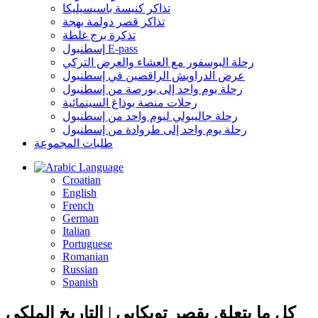
تذاكر كنيسة باسيسيليكا
تذاكر قصر دولمة بهجة
تذكرة برج غلطة
إسطنبول E-pass
رحلة البوسفور مع العشاء والعرض التركي
عرض الدراويش الراقصين في إسطنبول
رحلة يوم واحد إلى بورصة من إسطنبول
رحلات منصة بوذاغ السينمائية
رحلة جاليبولي ليوم واحد من إسطنبول
رحلة يوم واحد إلى طروادة من إسطنبول
طلبات المجموعة
Language
Croatian
English
French
German
Italian
Portuguese
Romanian
Russian
Spanish
كل ما يتعلق بقصر توبكابي | التاريخ الملكي