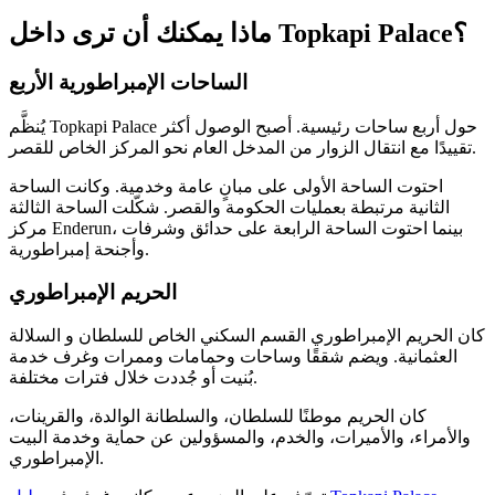
ماذا يمكنك أن ترى داخل Topkapi Palace؟
الساحات الإمبراطورية الأربع
يُنظَّم Topkapi Palace حول أربع ساحات رئيسية. أصبح الوصول أكثر
تقييدًا مع انتقال الزوار من المدخل العام نحو المركز الخاص للقصر.
احتوت الساحة الأولى على مبانٍ عامة وخدمية. وكانت الساحة
الثانية مرتبطة بعمليات الحكومة والقصر. شكّلت الساحة الثالثة
مركز Enderun، بينما احتوت الساحة الرابعة على حدائق وشرفات
وأجنحة إمبراطورية.
الحريم الإمبراطوري
كان الحريم الإمبراطوري القسم السكني الخاص للسلطان و السلالة
العثمانية. ويضم شققًا وساحات وحمامات وممرات وغرف خدمة
بُنيت أو جُددت خلال فترات مختلفة.
كان الحريم موطنًا للسلطان، والسلطانة الوالدة، والقرينات،
والأمراء، والأميرات، والخدم، والمسؤولين عن حماية وخدمة البيت
الإمبراطوري.