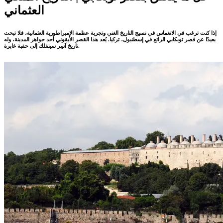
العثماني
إذا كنت ترغب في الانغماس في نسيج التاريخ الغني وتجربة عظمة الإمبراطورية العثمانية، فلا تبحث
بعيدًا عن قصر توبكابي الرائع في إسطنبول، تركيا. يُعد هذا القصر الأيقوني أحد جواهر المدينة، وله
تاريخ آسِر سينقلك إلى حقبة غابرة.