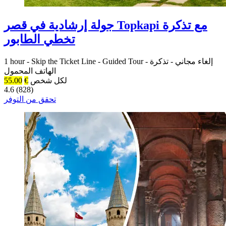
جولة إرشادية في قصر Topkapi مع تذكرة
تخطي الطابور
إلغاء مجاني
-
تذكرة
-
Guided Tour
-
Skip the Ticket Line
-
1 hour
الهاتف المحمول
لكل شخص
€
55.00
4.6 (828)
تحقق من التوفر