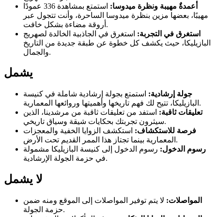
أعمدةٌ مهيبة ونظرة ميدوسا:
استمتع بمشاهدة 336 عمودًا
مهيبًا، بعضها مزين بنظرة ميدوسا الساحرة، وأنت تتجول عبر
أروقة مضاءة بشكل خافت.
استغرق في التجربة:
استغرق في الجاذبية الخالدة لصهريج
البازيليكا، حيث يكشف كل خطوة عن طبقة جديدة من التاريخ
والجمال.
يشمل
جولة إرشادية:
استمتع بجولة إرشادية شاملة في كنيسة
البازيليكا، تتيح لك فهم تاريخها وأهميتها وروائعها المعمارية.
تعليقات ثاقبة:
استفد من تعليقات ثاقبة من مرشدينا، الذين
سيثرون تجربتك بحكايات شيقة وسياق تاريخي.
فرصة للاستكشاف:
استكشف الزوايا الخفية والمعجزات
المعمارية بينما تجتاز هذا الممر القديم تحت الأرض.
رسوم الدخول:
رسوم الدخول إلى كنيسة البازيليكا مشمولة
في حزمة الجولة الإرشادية.
لا يشمل
المواصلات:
لا يتم توفير المواصلات إلى الموقع ومنه ضمن
حزمة الجولة.