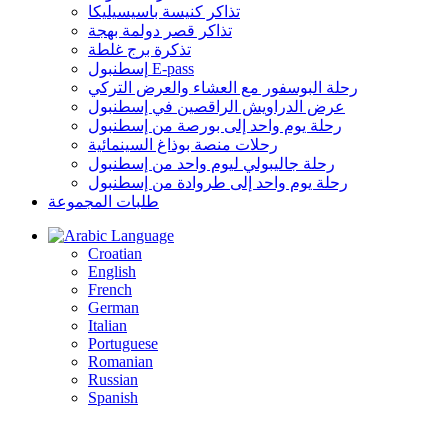
تذاكر كنيسة باسيسيليكا
تذاكر قصر دولمة بهجة
تذكرة برج غلطة
إسطنبول E-pass
رحلة البوسفور مع العشاء والعرض التركي
عرض الدراويش الراقصين في إسطنبول
رحلة يوم واحد إلى بورصة من إسطنبول
رحلات منصة بوذاغ السينمائية
رحلة جاليبولي ليوم واحد من إسطنبول
رحلة يوم واحد إلى طروادة من إسطنبول
طلبات المجموعة
Language
Croatian
English
French
German
Italian
Portuguese
Romanian
Russian
Spanish