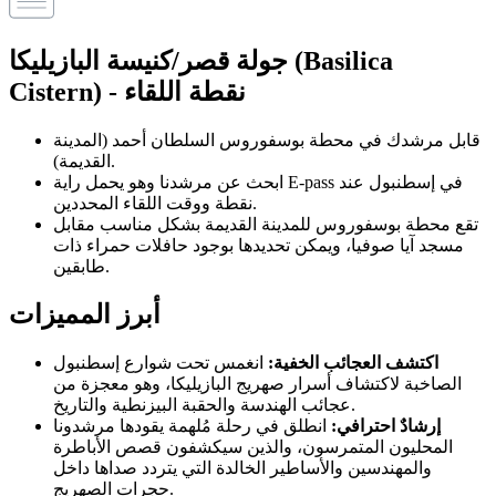
جولة قصر/كنيسة البازيليكا (Basilica
Cistern) - نقطة اللقاء
قابل مرشدك في محطة بوسفوروس السلطان أحمد (المدينة
القديمة).
ابحث عن مرشدنا وهو يحمل راية E-pass في إسطنبول عند
نقطة ووقت اللقاء المحددين.
تقع محطة بوسفوروس للمدينة القديمة بشكل مناسب مقابل
مسجد آيا صوفيا، ويمكن تحديدها بوجود حافلات حمراء ذات
طابقين.
أبرز المميزات
اكتشف العجائب الخفية:
انغمس تحت شوارع إسطنبول
الصاخبة لاكتشاف أسرار صهريج البازيليكا، وهو معجزة من
عجائب الهندسة والحقبة البيزنطية والتاريخ.
إرشادٌ احترافي:
انطلق في رحلة مُلهمة يقودها مرشدونا
المحليون المتمرسون، والذين سيكشفون قصص الأباطرة
والمهندسين والأساطير الخالدة التي يتردد صداها داخل
حجرات الصهريج.