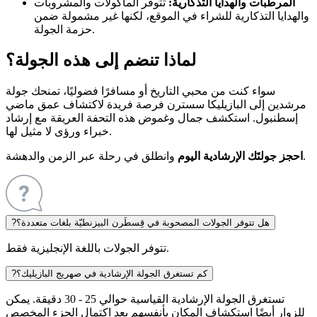
المرطبات والهدايا التذكارية:
تتوفر المأكولات والمشروبات
والهدايا التذكارية للشراء في الموقع، لكنها غير مشمولة ضمن
حزمة الجولة.
لماذا تنضم إلى هذه الجولة؟
سواء كنت من محبي التاريخ أو مسافرًا فضوليًا، تمنحك جولة
مرشدين إلى البازيليكا سسترن فرصة فريدة لاكتشاف عمق ماضي
إسطنبول. استكشف جمال وغموض هذه التحفة العريقة مع إرشاد
خبراء ورؤى لا مثيل لها.
وانطلق في رحلة عبر الزمن والدهشة.
احجز جولتَك الإرشادية اليوم
هل تتوفر الجولات المصحوبة في قِسطَرن البيزنطيّة بلغات متعددة؟
?
تتوفر الجولات باللغة الإنجليزية فقط.
كم تستغرق الجولة الإرشادية في صهريج البازيليك؟
?
تستغرق الجولة الإرشادية القياسية حوالي 25 - 30 دقيقة. يمكن
للزوار أيضًا استكشاف المكان بأنفسهم بعد اكتمال الجزء المخصص