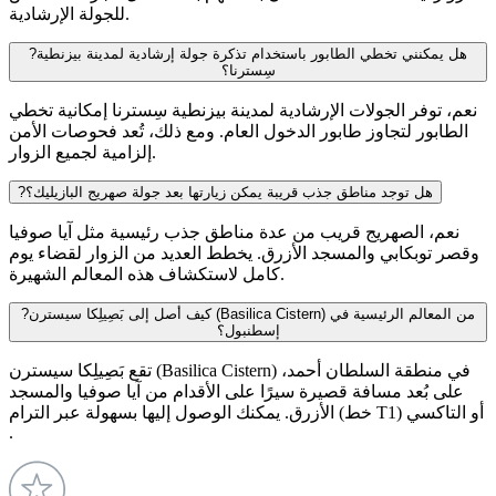
للجولة الإرشادية.
هل يمكنني تخطي الطابور باستخدام تذكرة جولة إرشادية لمدينة بيزنطية
?
سِسترنا؟
نعم، توفر الجولات الإرشادية لمدينة بيزنطية سِسترنا إمكانية تخطي
الطابور لتجاوز طابور الدخول العام. ومع ذلك، تُعد فحوصات الأمن
إلزامية لجميع الزوار.
هل توجد مناطق جذب قريبة يمكن زيارتها بعد جولة صهريج البازيليك؟
?
نعم، الصهريج قريب من عدة مناطق جذب رئيسية مثل آيا صوفيا
وقصر توبكابي والمسجد الأزرق. يخطط العديد من الزوار لقضاء يوم
كامل لاستكشاف هذه المعالم الشهيرة​.
كيف أصل إلى بَصِيلِكا سيسترن (Basilica Cistern) من المعالم الرئيسية في
?
إسطنبول؟
تقع بَصِيلِكا سيسترن (Basilica Cistern) في منطقة السلطان أحمد،
على بُعد مسافة قصيرة سيرًا على الأقدام من آيا صوفيا والمسجد
الأزرق. يمكنك الوصول إليها بسهولة عبر الترام (خط T1) أو التاكسي​
.