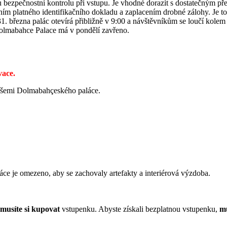
bezpečnostní kontrolu při vstupu. Je vhodné dorazit s dostatečným př
ním platného identifikačního dokladu a zaplacením drobné zálohy. Je to
31. března palác otevírá přibližně v 9:00 a návštěvníkům se loučí kolem
Dolmabahce Palace má v pondělí zavřeno.
vace.
 říšemi Dolmabahçeského paláce.
áce je omezeno, aby se zachovaly artefakty a interiérová výzdoba.
musíte si kupovat
vstupenku. Abyste získali bezplatnou vstupenku,
mu