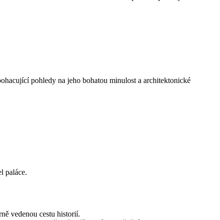
bohacující pohledy na jeho bohatou minulost a architektonické
l paláce.
rně vedenou cestu historií.