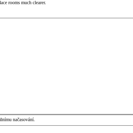
alace rooms much clearer.
bilnímu načasování.