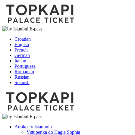
Croatian
English
French
German
Italian
Portuguese
Romanian
Russian
Spanish
Atrakce v Istanbulu
Vstupenka do Hagia Sophia