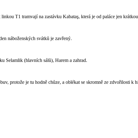
inkou T1 tramvají na zastávku Kabataş, která je od paláce jen krátko
í den náboženských svátků je zavřený.
dku Selamlik (hlavních sálů), Harem a zahrad.
obuv, protože je tu hodně chůze, a oblékat se skromně ze zdvořilosti k