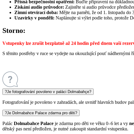
Přísná bezpečnostní opatření:
Buďte připraveni na důkladnou 
Získání audio průvodce:
Zajistěte si audio průvodce předlože
Zimní otevírací doba:
Mějte na paměti, že od 1. listopadu do 
Uzavírky v pondělí:
Naplánujte si výlet podle toho, protože 
Storno:
Vstupenky lze zrušit bezplatně až 24 hodin před dnem vaší rezer
S těmito postřehy v ruce se vydejte na okouzlující pouť nádhernými
?
Je fotografování povoleno v paláci Dolmabahçe?
Fotografování je povoleno v zahradách, ale uvnitř hlavních budov pal
?
Je Dolmabahce Palace zdarma pro děti?
Palác
Dolmabahce Palace
je zdarma pro děti ve věku 0–6 let a vy
ne
dětský pas není předložen, je nutné zakoupit standardní vstupenku.