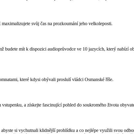
ž maximalizujete svůj čas na prozkoumání jeho velkoleposti.
emž budete mít k dispozici audioprůvodce ve 10 jazycích, který nabízí o
mnatami, které kdysi obývali proslulí vládci Osmanské říše.
vstupenku, a získejte fascinující pohled do soukromého života obyvate
 abyste si vychutnali klidnější prohlídku a co nejlépe využili svou odbo