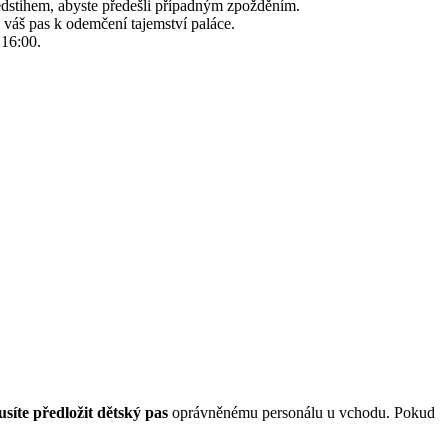
edstihem, abyste předešli případným zpožděním.
 váš pas k odemčení tajemství paláce.
 16:00.
síte předložit dětský pas
oprávněnému personálu u vchodu. Pokud