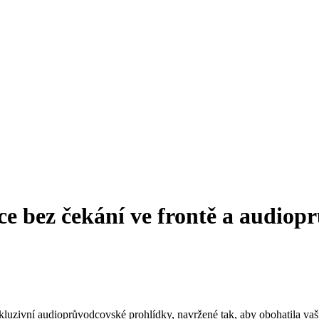
 bez čekání ve frontě a audiop
zivní audioprůvodcovské prohlídky, navržené tak, aby obohatila vaši 