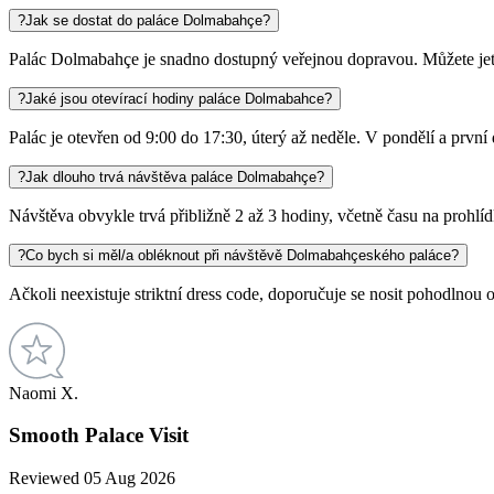
?
Jak se dostat do paláce Dolmabahçe?
Palác Dolmabahçe je snadno dostupný veřejnou dopravou. Můžete jet l
?
Jaké jsou otevírací hodiny paláce Dolmabahce?
Palác je otevřen od 9:00 do 17:30, úterý až neděle. V pondělí a prvn
?
Jak dlouho trvá návštěva paláce Dolmabahçe?
Návštěva obvykle trvá přibližně 2 až 3 hodiny, včetně času na prohlí
?
Co bych si měl/a obléknout při návštěvě Dolmabahçeského paláce?
Ačkoli neexistuje striktní dress code, doporučuje se nosit pohodlnou 
Naomi X.
Smooth Palace Visit
Reviewed 05 Aug 2026