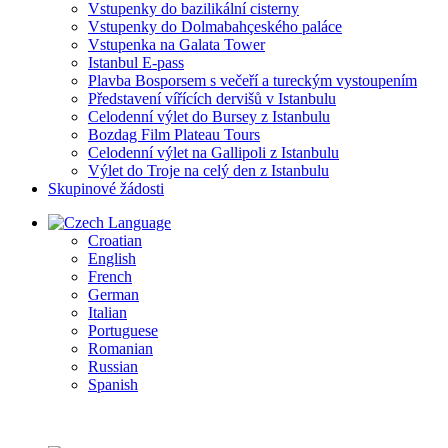
Vstupenky do bazilikální cisterny
Vstupenky do Dolmabahçeského paláce
Vstupenka na Galata Tower
Istanbul E-pass
Plavba Bosporsem s večeří a tureckým vystoupením
Představení vířících dervišů v Istanbulu
Celodenní výlet do Bursey z Istanbulu
Bozdag Film Plateau Tours
Celodenní výlet na Gallipoli z Istanbulu
Výlet do Troje na celý den z Istanbulu
Skupinové žádosti
Language
Croatian
English
French
German
Italian
Portuguese
Romanian
Russian
Spanish