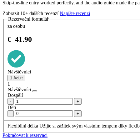
Skip-the-line entry worked perfectly, and the audio guide made the p
Zobrazit 10+ dalších recenzí
Napište recenzi
Rezervační formulář
za osobu
€
41.90
Návštěvníci
1
Návštěvníci
Dospělí
-
+
Děti
-
+
Flexibilní délka
Užijte si zážitek svým vlastním tempem díky flexi
Pokračovat k rezervaci