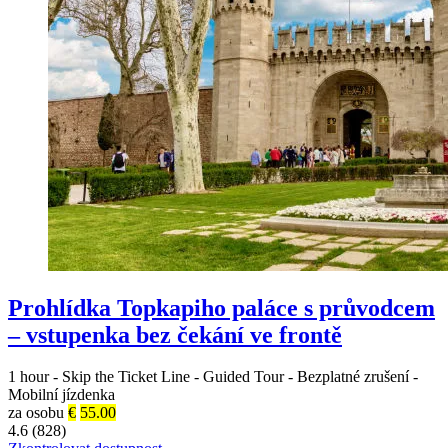
Prohlídka Topkapiho paláce s průvodcem
– vstupenka bez čekání ve frontě
1 hour
-
Skip the Ticket Line
-
Guided Tour
-
Bezplatné zrušení
-
Mobilní jízdenka
za osobu
€
55.00
4.6 (828)