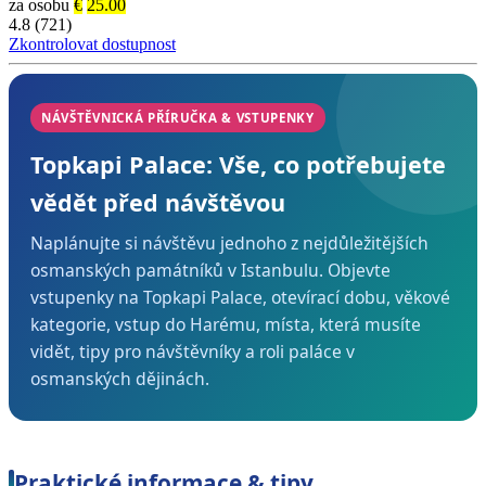
za osobu
€
25.00
4.8 (721)
Zkontrolovat dostupnost
NÁVŠTĚVNICKÁ PŘÍRUČKA & VSTUPENKY
Topkapi Palace: Vše, co potřebujete
vědět před návštěvou
Naplánujte si návštěvu jednoho z nejdůležitějších
osmanských památníků v Istanbulu. Objevte
vstupenky na Topkapi Palace, otevírací dobu, věkové
kategorie, vstup do Harému, místa, která musíte
vidět, tipy pro návštěvníky a roli paláce v
osmanských dějinách.
Praktické informace & tipy