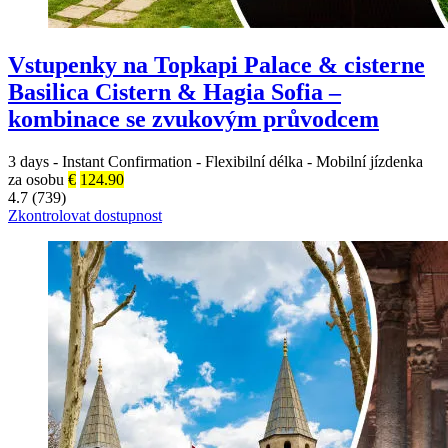
Vstupenky na Topkapi Palace & cisterne
Basilica Cistern & Hagia Sofia –
kombinace se zvukovým průvodcem
3 days
-
Instant Confirmation
-
Flexibilní délka
-
Mobilní jízdenka
za osobu
€
124.90
4.7 (739)
Zkontrolovat dostupnost