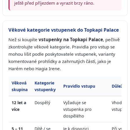
ještě před příjezdem a vyrazit brzy ráno.
Věkové kategorie vstupenek do Topkapi Palace
Než si koupíte
vstupenky na Topkapi Palace
, pečlivě
zkontrolujte věkové kategorie. Pravidla pro vstup se
mohou lišit podle poskytovatele vstupenek, varianty
komentované prohlídky a zahrnutých částí, jako je
Harém nebo Hagia Irene.
Věková
Kategorie
Pravidlo vstupu
Důležit
skupina
vstupenky
12 let a
Dospělý
Vyžaduje se
Vhodné p
více
vstupenka pro
vstupene
dospělého
5 – 11
Dítě / se
Je k dispozici
Při vstu