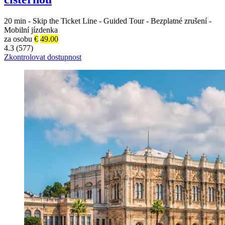
20 min
-
Skip the Ticket Line
-
Guided Tour
-
Bezplatné zrušení
-
Mobilní jízdenka
za osobu
€
49.00
4.3 (577)
Zkontrolovat dostupnost