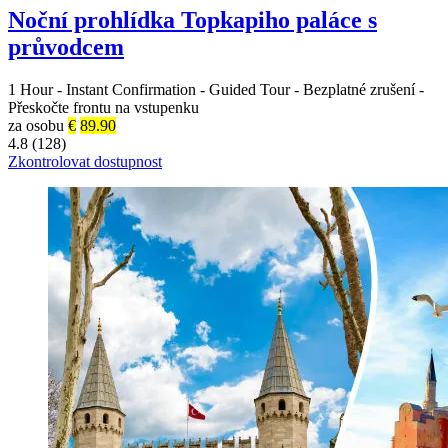
Noční prohlídka Topkapiho paláce s
průvodcem
1 Hour
-
Instant Confirmation
-
Guided Tour
-
Bezplatné zrušení
-
Přeskočte frontu na vstupenku
za osobu
€
89.90
4.8 (128)
Zkontrolovat dostupnost