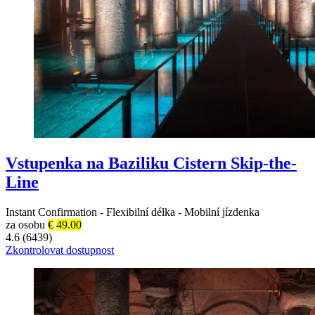
Vstupenka na Baziliku Cistern Skip-the-
Line
Instant Confirmation
-
Flexibilní délka
-
Mobilní jízdenka
za osobu
€
49.00
4.6 (6439)
Zkontrolovat dostupnost