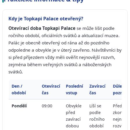
Kdy je Topkapi Palace otevřený?
Otevírací doba Topkapi Palace
se může lišit podle
ročního období, oficiálních svátků a aktualizací muzea.
Palác je obecně otevřený od rána až do pozdního
odpoledne a obvykle je v úterý zavřeno. Návštěvníci by
si před příjezdem vždy měli ověřit nejnovější rozvrh,
zejména během veřejných svátků a náboženských
svátků.
Den /
Otevírací
Poslední
Zavírací
Důležitá
období
čas
vstup
čas
poznám
Pondělí
09:00
Obvykle
Líší se
Před ná
před
podle
zkontrol
zavírací
ročního
nejnověj
dobou
období
rozvrh.