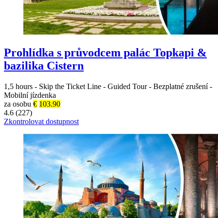
Prohlídka s průvodcem palác Topkapi &
bazilika Cistern
1,5 hours
-
Skip the Ticket Line
-
Guided Tour
-
Bezplatné zrušení
-
Mobilní jízdenka
za osobu
€
103.90
4.6 (227)
Zkontrolovat dostupnost