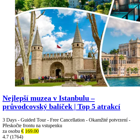
Nejlepší muzea v Istanbulu –
průvodcovský balíček | Top 5 atrakcí
3 Days
-
Guided Tour
-
Free Cancellation
-
Okamžité potvrzení
-
Přeskočte frontu na vstupenku
za osobu
€
169.00
4.7 (1764)