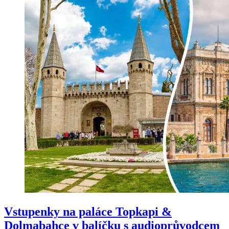
Vstupenky na paláce Topkapi &
Dolmabahce v balíčku s audioprůvodcem