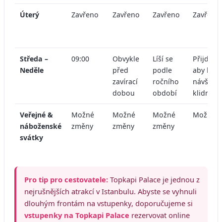
Úterý
Zavřeno
Zavřeno
Zavřeno
Zavřeno
Středa –
09:00
Obvykle
Líší se
Přijďte b
Neděle
před
podle
aby byla
zavírací
ročního
návštěva
dobou
období
klidnější
Veřejné &
Možné
Možné
Možné
Možné 
náboženské
změny
změny
změny
svátky
Pro tip pro cestovatele:
Topkapi Palace je jednou z
nejrušnějších atrakcí v Istanbulu. Abyste se vyhnuli
dlouhým frontám na vstupenky, doporučujeme si
vstupenky na Topkapi Palace
rezervovat online