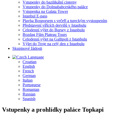
Vstupenky do bazilikální cisterny
Vstupenky do Dolmabahçeského paláce
Vstupenka na Galata Tower
Istanbul E-pass
Plavba Bosporsem s večeří a tureckým vystoupením
Představení vířících dervišů v Istanbulu
Celodenní výlet do Bursey z Istanbulu
Bozdag Film Plateau Tours
Celodenní výlet na Gallipoli z Istanbulu
Výlet do Troje na celý den z Istanbulu
Skupinové žádosti
Language
Croatian
English
French
German
Italian
Portuguese
Romanian
Russian
Spanish
Vstupenky a prohlídky paláce Topkapi