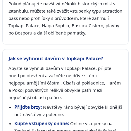
Pokud plánujete navštívit několik historických míst v
Istanbulu, můžete také zvážit vstupenky typu attraction
pass nebo prohlídky s průvodcem, které zahrnují
Topkapi Palace, Hagia Sophia, Basilica Cistern, plavby
po Bosporu a další oblíbené památky.
Jak se vyhnout davům v Topkapi Palace?
Abyste se vyhnuli davům v Topkapi Palace, přijďte
hned po otevření a začněte nejdříve s těmi
nejpopulárnějšími částmi. Císařská pokladnice, Harém
a Pokoj posvátných relikvií obvykle patří mezi
nejrušnější oblasti paláce.
Přijďte brzy:
Návštěvy ráno bývají obvykle klidnější
než návštěvy v poledne.
Kupte vstupenky online:
Online vstupenky na
Topkapi Palace vám mohou pomoci zkrátit čekací