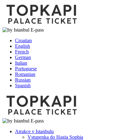
Croatian
English
French
German
Italian
Portuguese
Romanian
Russian
Spanish
Atrakce v Istanbulu
Vstupenka do Hagia Sophia