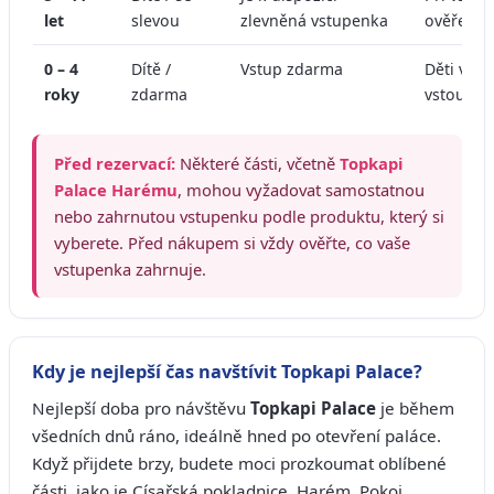
let
slevou
zlevněná vstupenka
ověření v
0 – 4
Dítě /
Vstup zdarma
Děti v t
roky
zdarma
vstoupit
Před rezervací:
Některé části, včetně
Topkapi
Palace Harému
, mohou vyžadovat samostatnou
nebo zahrnutou vstupenku podle produktu, který si
vyberete. Před nákupem si vždy ověřte, co vaše
vstupenka zahrnuje.
Kdy je nejlepší čas navštívit Topkapi Palace?
Nejlepší doba pro návštěvu
Topkapi Palace
je během
všedních dnů ráno, ideálně hned po otevření paláce.
Když přijdete brzy, budete moci prozkoumat oblíbené
části, jako je Císařská pokladnice, Harém, Pokoj