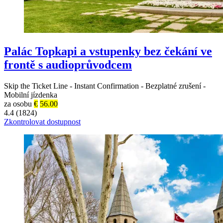
Palác Topkapi a vstupenky bez čekání ve
frontě s audioprůvodcem
Skip the Ticket Line
-
Instant Confirmation
-
Bezplatné zrušení
-
Mobilní jízdenka
za osobu
€
56.00
4.4 (1824)
Zkontrolovat dostupnost