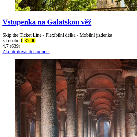
Vstupenka na Galatskou věž
Skip the Ticket Line
-
Flexibilní délka
-
Mobilní jízdenka
za osobu
€
35.00
4.7 (639)
Zkontrolovat dostupnost