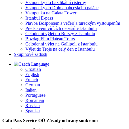
Vstupenky do bazilikální cisterny
Vstupenky do Dolmabahçeského paláce
Vstupenka na Galata Tower
Istanbul E-pass
Plavba Bosporsem s večeří a tureckým vystoupením
Představení vířících dervišů v Istanbulu
Celodenní výlet do Bursey z Istanbulu
Bozdag Film Plateau Tours
Celodenní výlet na Gallipoli z Istanbulu
Výlet do Troje na celý den z Istanbulu
Skupinové žádosti
Language
Croatian
English
French
German
Italian
Portuguese
Romanian
Russian
Spanish
Cafu Pass Service OÜ
Zásady ochrany soukromí