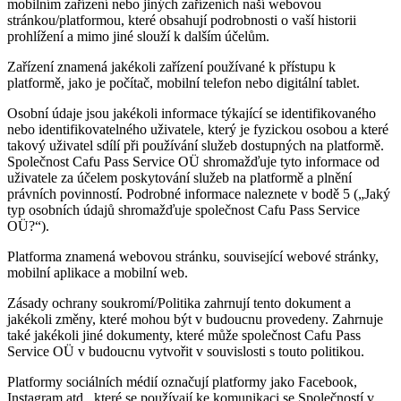
mobilním zařízení nebo jiných zařízeních naší webovou
stránkou/platformou, které obsahují podrobnosti o vaší historii
prohlížení a mimo jiné slouží k dalším účelům.
Zařízení znamená jakékoli zařízení používané k přístupu k
platformě, jako je počítač, mobilní telefon nebo digitální tablet.
Osobní údaje jsou jakékoli informace týkající se identifikovaného
nebo identifikovatelného uživatele, který je fyzickou osobou a které
takový uživatel sdílí při používání služeb dostupných na platformě.
Společnost Cafu Pass Service OÜ shromažďuje tyto informace od
uživatele za účelem poskytování služeb na platformě a plnění
právních povinností. Podrobné informace naleznete v bodě 5 („Jaký
typ osobních údajů shromažďuje společnost Cafu Pass Service
OÜ?“).
Platforma znamená webovou stránku, související webové stránky,
mobilní aplikace a mobilní web.
Zásady ochrany soukromí/Politika zahrnují tento dokument a
jakékoli změny, které mohou být v budoucnu provedeny. Zahrnuje
také jakékoli jiné dokumenty, které může společnost Cafu Pass
Service OÜ v budoucnu vytvořit v souvislosti s touto politikou.
Platformy sociálních médií označují platformy jako Facebook,
Instagram atd., které se používají ke komunikaci se Společností v