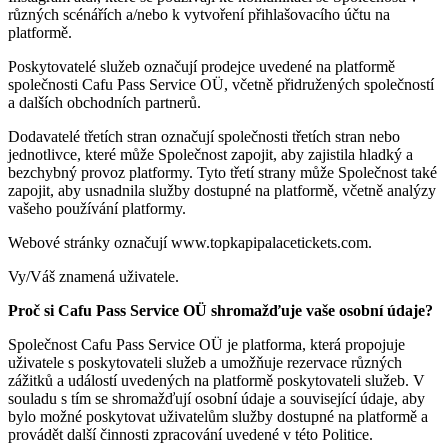
různých scénářích a/nebo k vytvoření přihlašovacího účtu na
platformě.
Poskytovatelé služeb označují prodejce uvedené na platformě
společnosti Cafu Pass Service OÜ, včetně přidružených společností
a dalších obchodních partnerů.
Dodavatelé třetích stran označují společnosti třetích stran nebo
jednotlivce, které může Společnost zapojit, aby zajistila hladký a
bezchybný provoz platformy. Tyto třetí strany může Společnost také
zapojit, aby usnadnila služby dostupné na platformě, včetně analýzy
vašeho používání platformy.
Webové stránky označují www.topkapipalacetickets.com.
Vy/Váš znamená uživatele.
Proč si Cafu Pass Service OÜ
shromažďuje vaše osobní údaje?
Společnost Cafu Pass Service OÜ je platforma, která propojuje
uživatele s poskytovateli služeb a umožňuje rezervace různých
zážitků a událostí uvedených na platformě poskytovateli služeb. V
souladu s tím se shromažďují osobní údaje a související údaje, aby
bylo možné poskytovat uživatelům služby dostupné na platformě a
provádět další činnosti zpracování uvedené v této Politice.