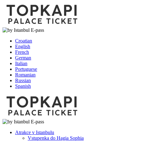
Croatian
English
French
German
Italian
Portuguese
Romanian
Russian
Spanish
Atrakce v Istanbulu
Vstupenka do Hagia Sophia