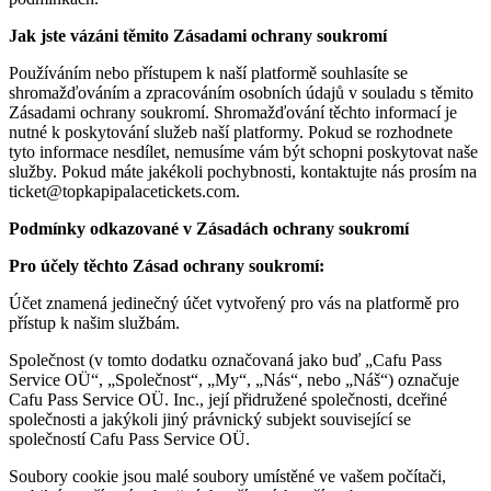
Jak jste vázáni těmito Zásadami ochrany soukromí
Používáním nebo přístupem k naší platformě souhlasíte se
shromažďováním a zpracováním osobních údajů v souladu s těmito
Zásadami ochrany soukromí. Shromažďování těchto informací je
nutné k poskytování služeb naší platformy. Pokud se rozhodnete
tyto informace nesdílet, nemusíme vám být schopni poskytovat naše
služby. Pokud máte jakékoli pochybnosti, kontaktujte nás prosím na
ticket@topkapipalacetickets.com
.
Podmínky odkazované v Zásadách ochrany soukromí
Pro účely těchto Zásad ochrany soukromí:
Účet znamená jedinečný účet vytvořený pro vás na platformě pro
přístup k našim službám.
Společnost (v tomto dodatku označovaná jako buď „Cafu Pass
Service OÜ“, „Společnost“, „My“, „Nás“, nebo „Náš“) označuje
Cafu Pass Service OÜ. Inc., její přidružené společnosti, dceřiné
společnosti a jakýkoli jiný právnický subjekt související se
společností Cafu Pass Service OÜ.
Soubory cookie jsou malé soubory umístěné ve vašem počítači,