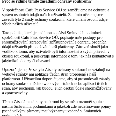
Proč se řídíme těmito zásadami ochrany soukromí?
V společnosti Cafu Pass Service OÜ se zaměřujeme na ochranu a
správu osobních údajů našich uživatelů. Za tímto účelem jsme
zavedli tyto Zásady ochrany soukromí, které chrání osobní údaje
všech našich uživatelů.
Tato politika, která je nedílnou součástí Smluvních podmínek
společnosti Cafu Pass Service OÜ, popisuje naše postupy pro
shromažďování, zpracování, zpřístupňování a ochranu osobních
údajů uživatelů při používání naší platformy. Zároveň slouží jako
vodítko k tomu, aby uživatelé byli informováni o svých právech v
oblasti soukromí, a poskytuje informace o tom, jak nás kontaktovat s
jakýmikoli dotazy či obavami.
Upozorňujeme, že se tyto Zásady ochrany soukromí nevztahují na
webové stránky ani aplikace třetích stran propojené s naší
platformou. Uživatelům doporučujeme, aby si prostudovali zásady
ochrany soukromí těchto webových stránek nebo aplikací třetích
stran, aby pochopili, jak budou jejich osobní údaje shromažďovány
a zpracovávány.
Těmto Zásadám ochrany soukromí by se mělo rozumět spolu s
našimi Smluvními podmínkami a jakékoli zde nedefinované pojmy
psané velkými písmeny mají významy uvedené v Smluvních
podmínkách.