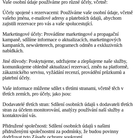
Vaše osobní údaje používáme pro různé účely, včetně:
Účely spojené s rezervacemi: Používáme vaše osobní údaje, včetně
vašeho jména, e-mailové adresy a platebních údajů, abychom
zajistili rezervace pro vás a vaše spolucestující.
Marketingové účely: Provádíme marketingové a propagační
kampaně, sdílíme informace o aktualizacích, marketingových
kampaních, newsletterech, programech odměn a exkluzivních
nabídkách.
Jiné důvody: Poskytujeme, udržujeme a zlepšujeme naše služby,
komunikujeme ohledně aktualizací rezervací, změn na platformě,
zákaznického servisu, vyžádání recenzí, provádění průzkumů a
platební účely.
Vaše informace můžeme sdílet s třetími stranami, včetně těch v
třetích zemích, pro účely, jako jsou:
Dodavatelé třetích stran: Sdílení osobních údajů s dodavateli třetích
stran za účelem monitorování, analýzy používání naší služby a
kontaktování vás.
Přidružené společnosti: Sdílení osobních údajů s našimi
přidruženými společnostmi za podmínky, že budou povinny
dodržovat tyto Zásady ochrany soukromí.