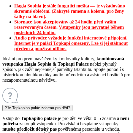
Hagia Sophia je stále fungující mešita — je vyžadováno
skromné oblečení. (Zakryté ramena a kolena, pro ženy
šátky na hlavu).
Stornace jsou akceptovány až 24 hodin před vaším
rezervovaným časem.
Vstupenky jsou nevratné během
posledních 24 hodin.
Audio průvodce vyžaduje funkční internetové připojení.
Internet je v paláci Topkapi omezený. Lze si jej stáhnout
předem a používat offline.
Ideální pro první návštěvníky i milovníky kultury,
kombinovaná
vstupenka Hagia Sophia & Topkapi Palace
nabízí plynulý
způsob, jak zažít nejcennější památky Istanbulu. Spojte pohodlí s
historickou hloubkou díky audio průvodcům a asistenci hostitelů pro
nezapomenutelnou návštěvu.
?
Je Topkapiho palác zdarma pro děti?
Vstup do
Topkapiho paláce
je pro děti ve věku 0–5 zdarma a
není
potřeba
zakoupit vstupenku. Pro získání bezplatné vstupenky
musíte předložit dětský pas
pověřenému personálu u vchodu.