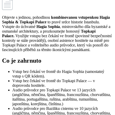
Objevte s jedinou, pohodlnou
kombinovanou vstupenkou Hagia
Sophia & Topkapi Palace
to pravé srdce historie Istanbulu.
Vstupte do úchvatné
Hagia Sophia
, mistrovského díla byzantské a
osmanské architektury, a prozkoumejte honosný
Topkapi
Palace.
Využijte vstupu bez čekání ve frontě (povinné bezpečnostní
kontroly se stále provádějí), osobní asistence hostitele na místě pro
Topkapi Palace a volitelného audio průvodce, který vás ponoří do
fascinujících příběhů za těmito ikonickými památkami.
Co je zahrnuto
Vstup bez čekání ve frontě do Hagia Sophia (samostatný
vstup s QR kódem).
Vstup bez čekání ve frontě do Topkapi Palace — v
doprovodu hostitele.
Audio průvodce
pro Topkapi Palace ve 13 jazycích
(angličtina, němčina, španělština, francouzština, chorvatština,
italština, portugalština, ruština, arabština, rumunština,
japonština, korejština, čínština.)
Audio
průvodce pro Baziliku cisternu ve 10 jazycích
(angličtina, němčina, španělština, francouzština, chorvatština,