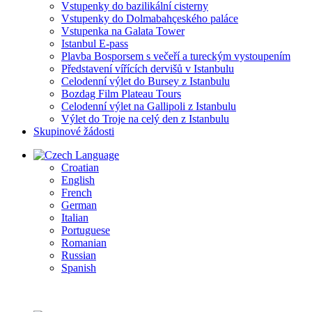
Vstupenky do bazilikální cisterny
Vstupenky do Dolmabahçeského paláce
Vstupenka na Galata Tower
Istanbul E-pass
Plavba Bosporsem s večeří a tureckým vystoupením
Představení vířících dervišů v Istanbulu
Celodenní výlet do Bursey z Istanbulu
Bozdag Film Plateau Tours
Celodenní výlet na Gallipoli z Istanbulu
Výlet do Troje na celý den z Istanbulu
Skupinové žádosti
Language
Croatian
English
French
German
Italian
Portuguese
Romanian
Russian
Spanish