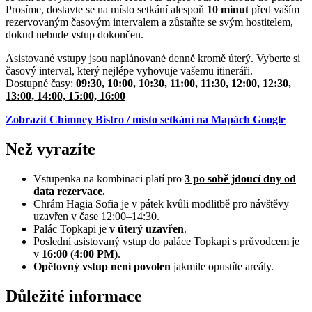
Prosíme, dostavte se na místo setkání alespoň
10 minut
před vaším
rezervovaným časovým intervalem a zůstaňte se svým hostitelem,
dokud nebude vstup dokončen.
Asistované vstupy jsou naplánované denně kromě úterý. Vyberte si
časový interval, který nejlépe vyhovuje vašemu itineráři.
Dostupné časy:
09:30, 10:00, 10:30, 11:00, 11:30, 12:00, 12:30,
13:00, 14:00, 15:00, 16:00
Zobrazit Chimney Bistro / místo setkání na Mapách Google
Než vyrazíte
Vstupenka na kombinaci platí pro
3 po sobě jdoucí dny od
data rezervace.
Chrám Hagia Sofia je v pátek kvůli modlitbě pro návštěvy
uzavřen v čase 12:00–14:30.
Palác Topkapi je
v úterý uzavřen
.
Poslední asistovaný vstup do paláce Topkapi s průvodcem je
v
16:00 (4:00 PM)
.
Opětovný vstup není povolen
jakmile opustíte areály.
Důležité informace