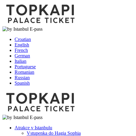
Croatian
English
French
German
Italian
Portuguese
Romanian
Russian
Spanish
Atrakce v Istanbulu
Vstupenka do Hagia Sophia