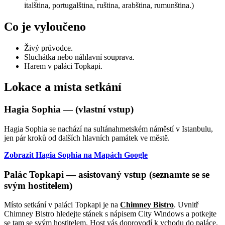
italština, portugalština, ruština, arabština, rumunština.)
Co je vyloučeno
Živý průvodce.
Sluchátka nebo náhlavní souprava.
Harem v paláci Topkapi.
Lokace a místa setkání
Hagia Sophia — (vlastní vstup)
Hagia Sophia se nachází na sultánahmetském náměstí v Istanbulu,
jen pár kroků od dalších hlavních památek ve městě.
Zobrazit Hagia Sophia na Mapách Google
Palác Topkapi — asistovaný vstup (seznamte se se
svým hostitelem)
Místo setkání v paláci Topkapi je na
Chimney Bistro
. Uvnitř
Chimney Bistro hledejte stánek s nápisem City Windows a potkejte
se tam se svým hostitelem. Host vás doprovodí k vchodu do paláce.