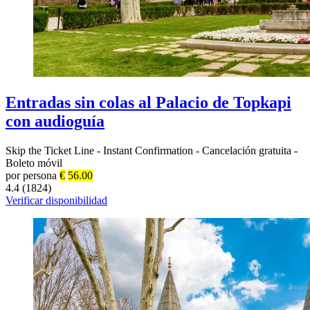
Entradas sin colas al Palacio de Topkapi
con audioguía
Skip the Ticket Line
-
Instant Confirmation
-
Cancelación gratuita
-
Boleto móvil
por persona
€
56.00
4.4 (1824)
Verificar disponibilidad