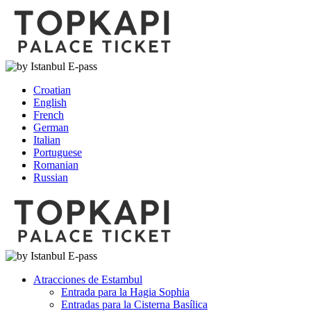
Croatian
English
French
German
Italian
Portuguese
Romanian
Russian
Atracciones de Estambul
Entrada para la Hagia Sophia
Entradas para la Cisterna Basílica