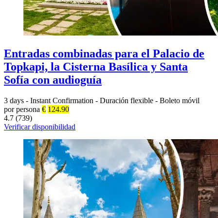
Entradas combinadas para el Palacio de
Topkapi, la Cisterna Basílica y Santa
Sofía con audioguía
3 days
-
Instant Confirmation
-
Duración flexible
-
Boleto móvil
por persona
€
124.90
4.7 (739)
Verificar disponibilidad